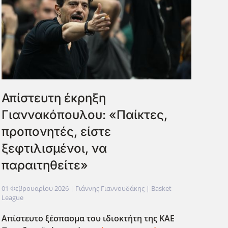
Απίστευτη έκρηξη
Γιαννακόπουλου: «Παίκτες,
προπονητές, είστε
ξεφτιλισμένοι, να
παραιτηθείτε»
01 Φεβρουαρίου 2026
| Γιάννης Γιαννουδάκης |
Basket
League
Απίστευτο ξέσπασμα του ιδιοκτήτη της ΚΑΕ