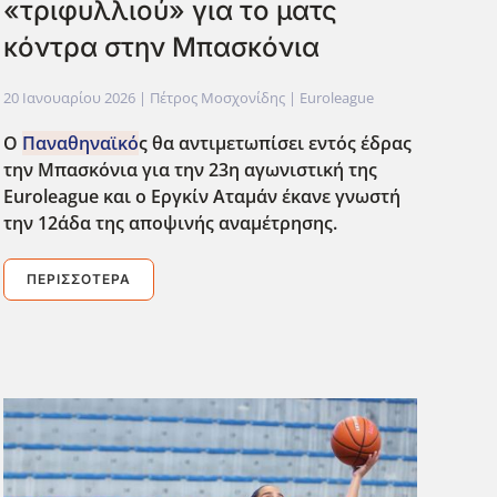
«τριφυλλιού» για το ματς
κόντρα στην Μπασκόνια
20 Ιανουαρίου 2026
| Πέτρος Μοσχονίδης |
Euroleague
Ο
Παναθηναϊκό
ς θα αντιμετωπίσει εντός έδρας
την Μπασκόνια για την 23η αγωνιστική της
Euroleague
και ο Εργκίν Αταμάν έκανε γνωστή
την 12άδα της αποψινής αναμέτρησης.
ΠΕΡΙΣΣΌΤΕΡΑ