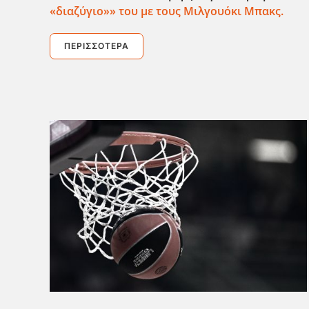
«διαζύγιο»» του με τους Μιλγουόκι Μπακς.
ΠΕΡΙΣΣΌΤΕΡΑ