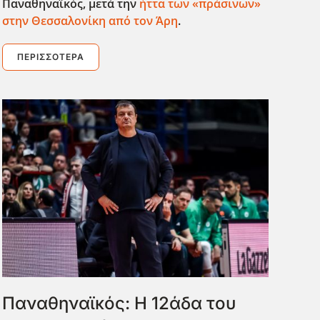
Παναθηναϊκός, μετά την
ήττα των «πράσινων»
στην Θεσσαλονίκη από τον Άρη
.
ΠΕΡΙΣΣΌΤΕΡΑ
Παναθηναϊκός: Η 12άδα του