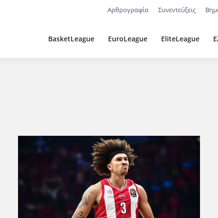
Αρθρογραφία
Συνεντεύξεις
Βημ
BasketLeague
EuroLeague
EliteLeague
Ε