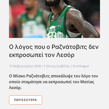
Ο λόγος που ο Ραζνάτοβιτς δεν
εκπροσωπεί τον Λεσόρ
10 Φεβρουαρίου 2026
| Γιάννης Σιαβελής |
Euroleague
Ο Μίσκο Ραζνάτοβιτς αποκάλυψε τον λόγο τον
οποίο σταμάτησε να εκπροσωπεί τον Ματίας
Λεσόρ.
ΠΕΡΙΣΣΌΤΕΡΑ