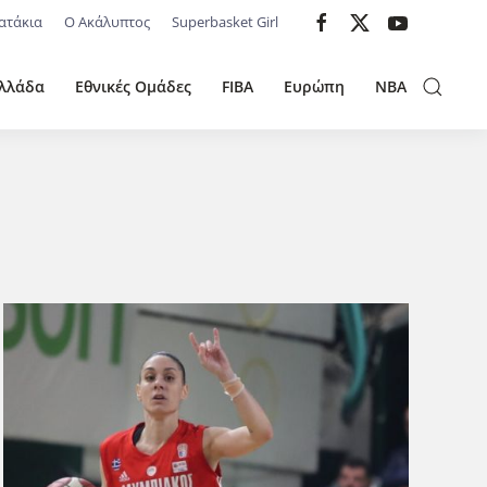
ατάκια
Ο Ακάλυπτος
Superbasket Girl
λλάδα
Εθνικές Ομάδες
FIBA
Ευρώπη
NBA