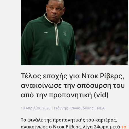
Τέλος εποχής για Ντοκ Ρίβερς,
ανακοίνωσε την απόσυρση του
από την προπονητική (vid)
18 Απριλίου 2026
| Γιάννης Γιαννουδάκης |
NBA
Το φινάλε της προπονητικής του καριέρας,
ανακοίνωσε ο Ντοκ Ρίβερς, λίγα 24ωρα μετά
το