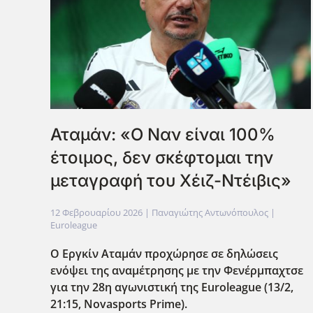
Αταμάν: «Ο Ναν είναι 100%
έτοιμος, δεν σκέφτομαι την
μεταγραφή του Χέιζ-Ντέιβις»
12 Φεβρουαρίου 2026
| Παναγιώτης Αντωνόπουλος |
Euroleague
Ο Εργκίν Αταμάν προχώρησε σε δηλώσεις
ενόψει της αναμέτρησης με την Φενέρμπαχτσε
για την 28η αγωνιστική της Euroleague (13/2,
21:15, Novasports Prime).