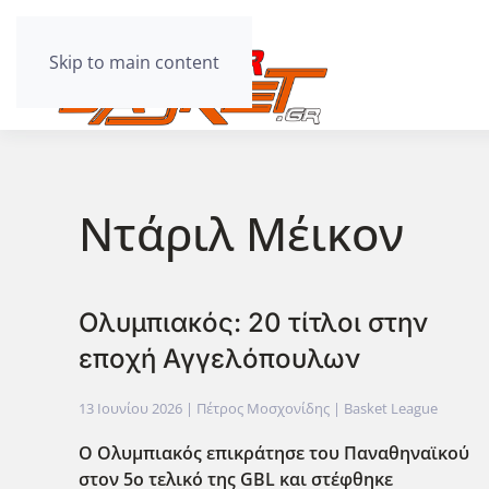
Skip to main content
Ντάριλ Μέικον
Ολυμπιακός: 20 τίτλοι στην
εποχή Αγγελόπουλων
13 Ιουνίου 2026
| Πέτρος Μοσχονίδης |
Basket League
Ο Ολυμπιακός επικράτησε του Παναθηναϊκού
στον 5ο τελικό της GBL και στέφθηκε