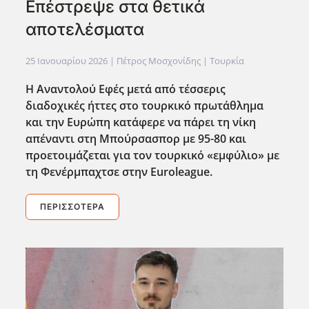
Επέστρεψε στα θετικά
αποτελέσματα
25 Ιανουαρίου 2026
| Πέτρος Μοσχονίδης |
Τουρκία
Η Αναντολού Εφές μετά από τ΄εσσερις
διαδοχικές ήττες στο τουρκικό πρωτάθλημα
και την Ευρώπη κατάφερε να πάρει τη νίκη
απέναντι στη Μπούρσασπορ με 95-80 και
προετοιμάζεται για τον τουρκικό «εμφύλιο» με
τη Φενέρμπαχτσε στην Euroleague.
ΠΕΡΙΣΣΌΤΕΡΑ