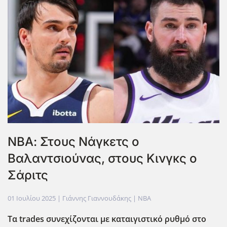
ΝΒΑ: Στους Νάγκετς ο
Βαλαντσιούνας, στους Κινγκς ο
Σάριτς
01 Ιουλίου 2025
| Γιάννης Γιαννουδάκης |
NBA
Τα trades
συνεχίζονται με καταιγιστικό ρυθμό στο