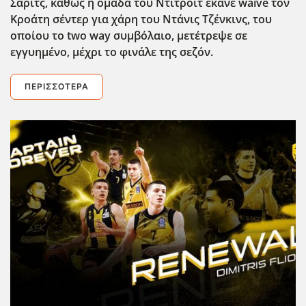
Σάριτς, καθώς η ομάδα του Ντιτρόιτ έκανε waive
τον
Κροάτη σέντερ για χάρη του Ντάνις Τζένκινς, του
οποίου το two
way
συμβόλαιο, μετέτρεψε σε
εγγυημένο, μέχρι το φινάλε της σεζόν.
ΠΕΡΙΣΣΌΤΕΡΑ