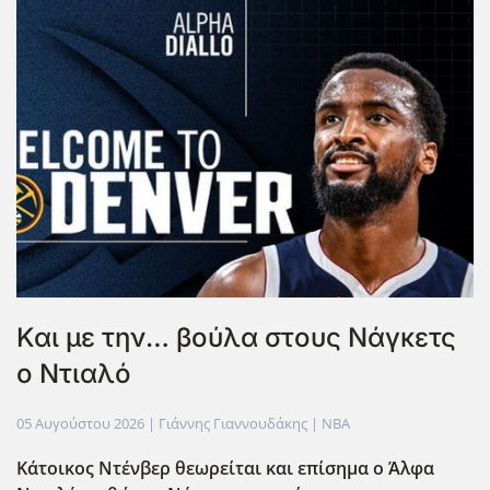
Και με την… βούλα στους Νάγκετς
ο Ντιαλό
05 Αυγούστου 2026
| Γιάννης Γιαννουδάκης |
NBA
Κάτοικος Ντένβερ θεωρείται και επίσημα ο Άλφα