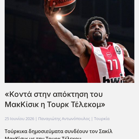
«Κοντά στην απόκτηση του
ΜακΚίσικ η Τουρκ Τέλεκομ»
25 Ιουνίου 2026
| Παναγιώτης Αντωνόπουλος |
Τουρκία
Τούρκικα δημοσιεύματα συνδέουν τον Σακίλ
ΜακΚίσικ με την Τουρκ Τέλεκομ.