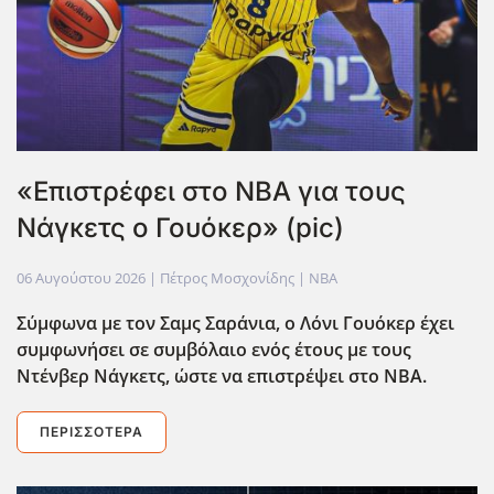
«Επιστρέφει στο ΝΒΑ για τους
Νάγκετς ο Γουόκερ» (pic)
06 Αυγούστου 2026
| Πέτρος Μοσχονίδης |
NBA
Σύμφωνα με τον Σαμς Σαράνια, ο Λόνι Γουόκερ έχει
συμφωνήσει σε συμβόλαιο ενός έτους με τους
Ντένβερ Νάγκετς, ώστε να επιστρέψει στο ΝΒΑ.
ΠΕΡΙΣΣΌΤΕΡΑ