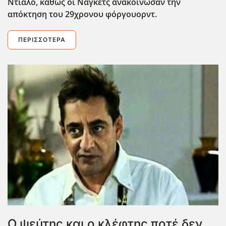
Ντιαλό, καθώς οι Νάγκετς ανακοίνωσαν την
απόκτηση του 29χρονου φόργουορντ.
ΠΕΡΙΣΣΌΤΕΡΑ
Ο ψεύτης και ο κλέφτης ποτέ δεν