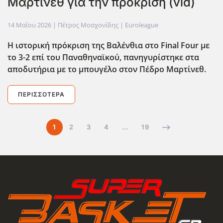
Μαρτίνεθ για την πρόκριση (vid)
14 Μαΐου 2026
| Πέτρος Μοσχονίδης |
Euroleague
Η ιστορική πρόκριση της Βαλένθια στο Final Four με
το 3-2 επί του Παναθηναϊκού, πανηγυρίστηκε στα
αποδυτήρια με το μπουγέλο στον Πέδρο Μαρτίνεθ.
ΠΕΡΙΣΣΌΤΕΡΑ
1
2
3
4
…
19