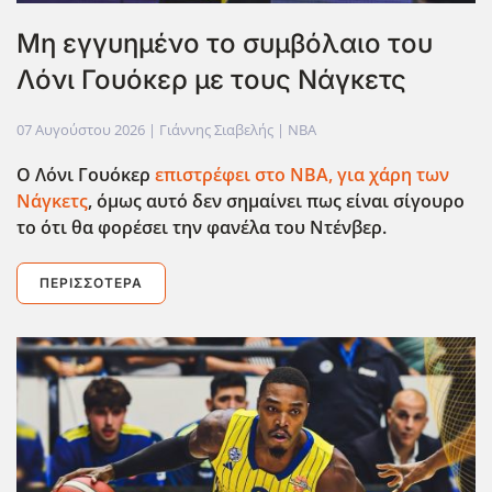
Μη εγγυημένο το συμβόλαιο του
Λόνι Γουόκερ με τους Νάγκετς
07 Αυγούστου 2026
| Γιάννης Σιαβελής |
NBA
Ο Λόνι Γουόκερ
επιστρέφει στο ΝΒΑ, για χάρη των
Νάγκετς
, όμως αυτό δεν σημαίνει πως είναι σίγουρο
το ότι θα φορέσει την φανέλα του Ντένβερ.
ΠΕΡΙΣΣΌΤΕΡΑ