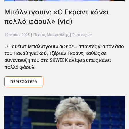
Μπάλντγουιν: «Ο Γκραντ κάνει
πολλά φάουλ» (vid)
19 Μαΐου 2025
| Πέτρος Μοσχονίδης |
Euroleague
Ο Γουέιντ Μπάλντγουιν άφησε... σπόντες για τον άσο
του Παναθηναϊκού, Τζέριαν Γκραντ, καθώς σε
συνέντευξη του στο SKWEEK ανέφερε πως κάνει
πολλά φάουλ.
ΠΕΡΙΣΣΌΤΕΡΑ