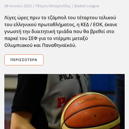
08 Ιουνίου 2025
| Πέτρος Μοσχονίδης |
Basket League
Λίγες ώρες πριν το τζ΄αμπολ του τέταρτου τελικού
του ελληνικού πρωταθλήματος,
η ΚΕΔ / ΕΟΚ,
έκανε
γνωστή την διαιτητική τριάδα που θα βρεθεί στο
παρκέ
του ΣΕΦ για το ντέρμπι μεταξύ
Ολυμπιακού
και
Παναθηναϊκ΄ού
.
ΠΕΡΙΣΣΌΤΕΡΑ