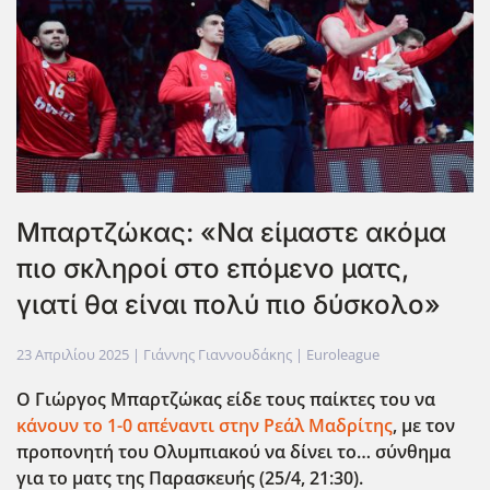
Μπαρτζώκας: «Να είμαστε ακόμα
πιο σκληροί στο επόμενο ματς,
γιατί θα είναι πολύ πιο δύσκολο»
23 Απριλίου 2025
| Γιάννης Γιαννουδάκης |
Euroleague
Ο Γιώργος Μπαρτζώκας είδε τους παίκτες του να
κάνουν το 1-0 απέναντι στην Ρεάλ Μαδρίτης
, με τον
προπονητή του Ολυμπιακού να δίνει το… σύνθημα
για το ματς της Παρασκευής (25/4, 21:30).