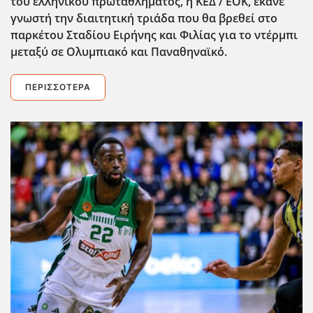
του ελληνικού πρωταθλήματος,
η ΚΕΔ / ΕΟΚ,
έκανε
γνωστή την διαιτητική τριάδα που θα βρεθεί στο
παρκέ
του Σταδίου Ειρήνης και Φιλίας για το ντέρμπι
μεταξύ σε Ολυμπιακό και Παναθηναϊκ΄ό.
ΠΕΡΙΣΣΌΤΕΡΑ