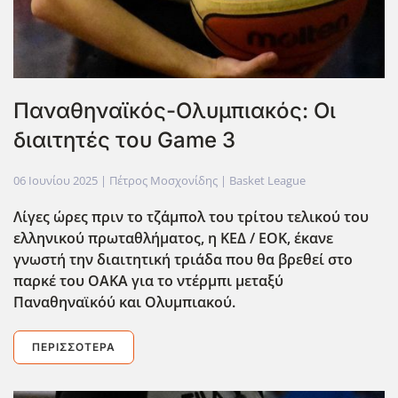
Παναθηναϊκός-Ολυμπιακός: Οι
διαιτητές του Game 3
06 Ιουνίου 2025
| Πέτρος Μοσχονίδης |
Basket League
Λίγες ώρες πριν το τζ΄αμπολ του τρίτου τελικού του
ελληνικού πρωταθλήματος,
η ΚΕΔ / ΕΟΚ,
έκανε
γνωστή την διαιτητική τριάδα που θα βρεθεί στο
παρκέ
του ΟΑΚΑ για το ντέρμπι μεταξύ
Παναθηναϊκ΄ού
και Ολυμπιακού.
ΠΕΡΙΣΣΌΤΕΡΑ