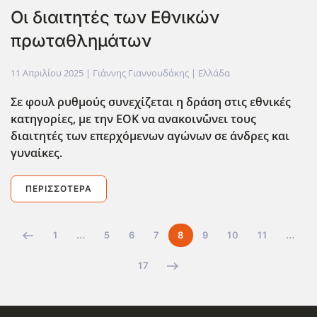
Οι διαιτητές των Εθνικών
πρωταθλημάτων
11 Απριλίου 2025
| Γιάννης Γιαννουδάκης |
Ελλάδα
Σε φουλ ρυθμούς συνεχίζεται η δράση στις εθνικές
κατηγορίες, με την ΕΟΚ να ανακοιν΄ώνει τους
διαιτητές των επερχόμενων αγώνων σε άνδρες και
γυναίκες.
ΠΕΡΙΣΣΌΤΕΡΑ
1
…
5
6
7
8
9
10
11
…
17