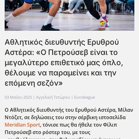
Αθλητικός διευθυντής Ερυθρού
Αστέρα: «O Πετρούσεβ είναι το
μεγαλύτερο επιθετικό μας όπλο,
θέλουμε να παραμείνει και την
επόμενη σεζόν»
03 Μαΐου 2025
| Αγγελική Τετώρου |
Euroleague
Ο Αθλητικός διευθυντής του Ερυθρού Αστέρα, Μίλαν
Ντόζετ, σε δηλώσεις του στην σέρβικη ιστοσελίδα
Meridian Sport
, τόνισε πως θα ήθελε τον Φίλιπ
Πετρούσεβ στο ρόστερ του, με τους