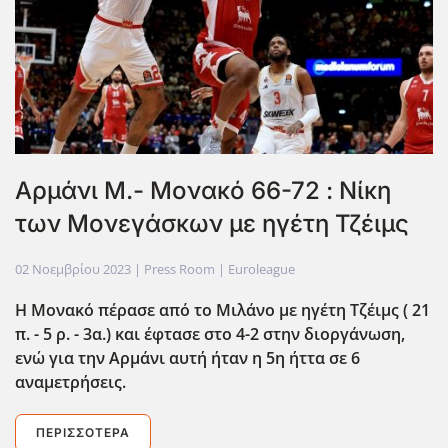
Aρμάνι Μ.- Μονακό 66-72 : Νίκη
των Μονεγάσκων με ηγέτη Τζέιμς
02 Νοεμβρίου 2023
| Press Room |
Euroleague
Η Μονακό πέρασε από το Μιλάνο με ηγέτη Τζέιμς ( 21
π. - 5 ρ. - 3α.) και έφτασε στο 4-2 στην διοργάνωση,
ενώ για την Αρμάνι αυτή ήταν η 5η ήττα σε 6
αναμετρήσεις.
ΠΕΡΙΣΣΌΤΕΡΑ