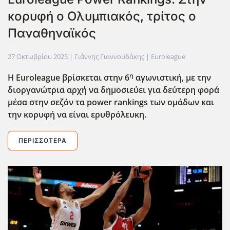
κορυφή ο Ολυμπιακός, τρίτος ο
Παναθηναϊκός
27 Οκτωβρίου 2025
| Γιάννης Γιαννουδάκης |
Euroleague
η
Η Euroleague
βρίσκεται στην 6
αγωνιστική, με την
διοργανώτρια αρχή να δημοσιεύει για δεύτερη φορά
μέσα στην σεζόν τα power
rankings
των ομάδων και
την κορυφή να είναι ερυθρόλευκη.
ΠΕΡΙΣΣΌΤΕΡΑ