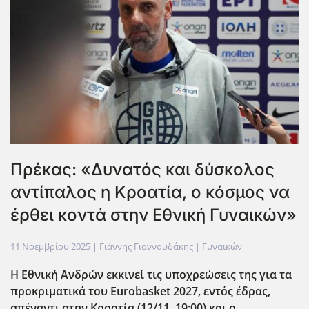
Πρέκας: «Δυνατός και δύσκολος
αντίπαλος η Κροατία, ο κόσμος να
έρθει κοντά στην Εθνική Γυναικών»
11 Νοεμβρίου 2025
| Γιάννης Γιαννουδάκης |
Γυναικών
Η Εθνική Ανδρών εκκινεί τις υποχρεώσεις της για τα
προκριματικά του Eurobasket
2027, εντός έδρας,
απέναντι στην Κροατία (12/11, 19:00) και ο