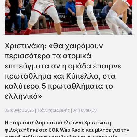
Xριστινάκη: «Θα χαιρόμουν
περισσότερο τα ατομικά
επιτεύγματα αν η ομάδα έπαιρνε
πρωτάθλημα και Κύπελλο, στα
καλύτερα 5 πρωταθλήματα το
ελληνικό»
06 Ιουνίου 2026
| Γιάννης Σιαβελής |
Α1 Γυναικών
H σταρ του Ολυμπιακού Ελεάννα Χριστινάκη
φιλοξενήθηκε στο EOK Web Radio και μίλησε για την