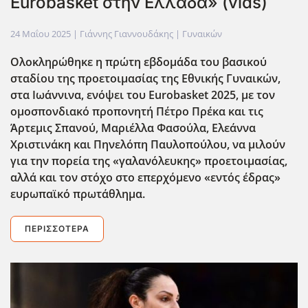
Eurobasket στην Ελλάδα» (vids)
24 Μαΐου 2025
| Γιάννης Γιαννουδάκης |
Γυναικών
Ολοκληρώθηκε η πρώτη εβδομάδα του βασικού
σταδίου της προετοιμασίας της Εθνικής Γυναικών,
στα Ιωάννινα, ενόψει του Eurobasket
2025, με τον
ομοσπονδιακό προπονητή Πέτρο Πρέκα και τις
Άρτεμις Σπανού, Μαριέλλα Φασούλα, Ελεάννα
Χριστινάκη και Πηνελόπη Παυλοπούλου, να μιλούν
για την πορεία της «γαλανόλευκης» προετοιμασίας,
αλλά και τον στόχο στο επερχόμενο «εντός έδρας»
ευρωπαϊκό πρωτάθλημα.
ΠΕΡΙΣΣΌΤΕΡΑ