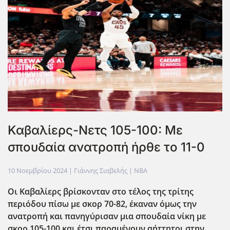
Καβαλίερς-Νετς 105-100: Με
σπουδαία ανατροπή ήρθε το 11-0
10 Νοεμβρίου 2024
| Γιάννης Σιαβελής |
NBA
Οι Καβαλίερς βρίσκονταν στο τέλος της τρίτης
περιόδου πίσω με σκορ 70-82, έκαναν όμως την
ανατροπή και πανηγύρισαν μια σπουδαία νίκη με
σκορ 105-100 και έτσι παραμένουν αήττητοι στην