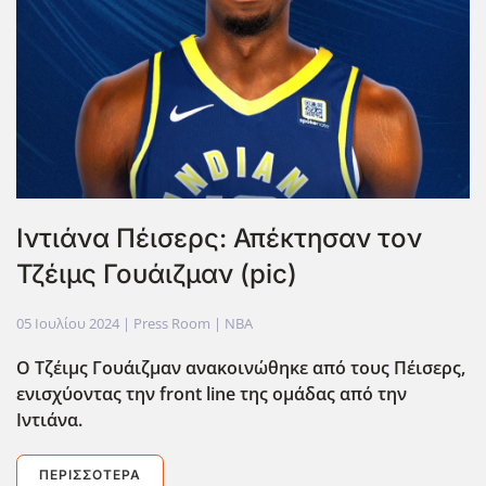
Ιντιάνα Πέισερς: Απέκτησαν τον
Τζέιμς Γουάιζμαν (pic)
05 Ιουλίου 2024
| Press Room |
NBA
Ο Τζέιμς Γουάιζμαν ανακοινώθηκε από τους Πέισερς,
ενισχύοντας την front line της ομάδας από την
Ιντιάνα.
ΠΕΡΙΣΣΌΤΕΡΑ