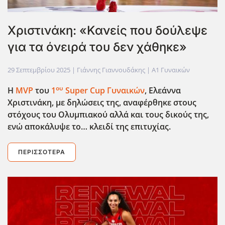
Χριστινάκη: «Κανείς που δούλεψε
για τα όνειρά του δεν χάθηκε»
29 Σεπτεμβρίου 2025
| Γιάννης Γιαννουδάκης |
Α1 Γυναικών
ου
Η
MVP
του
1
Super
Cup
Γυναικών
, Ελεάννα
Χριστινάκη, με δηλώσεις της, αναφέρθηκε στους
στόχους του Ολυμπιακού αλλά και τους δικούς της,
ενώ αποκάλυψε το… κλειδί της επιτυχίας.
ΠΕΡΙΣΣΌΤΕΡΑ