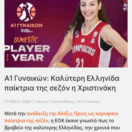
Α1 Γυναικών: Καλύτερη Ελληνίδα
παίκτρια της σεζόν η Χριστινάκη
07 Μαΐου 2026
| Γιάννης Γιαννουδάκης |
Α1 Γυναικών
Μετά την
ανάδειξη της Αλέξις Πρινς ως κορυφαία
παίκτρια της σεζόν
, η ΕΟΚ έκανε γνωστό πως το
βραβείο της καλύτερης Ελληνίδας, την χρονιά που