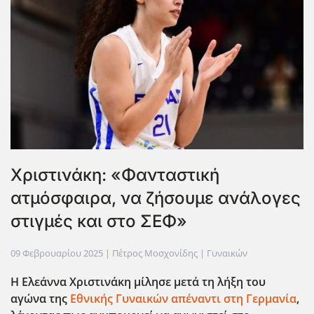
Χριστινάκη: «Φανταστική
ατμόσφαιρα, να ζήσουμε ανάλογες
στιγμές και στο ΣΕΦ»
09 Φεβρουαρίου 2025
| Πέτρος Μοσχονίδης |
Γυναικών
Η Ελεάννα Χριστινάκη μίλησε μετά τη λήξη του
αγώνα της
Εθνικής Γυναικών απέναντι στη Γερμανία
,