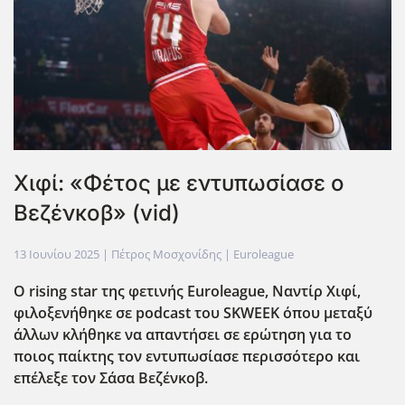
Χιφί: «Φέτος με εντυπωσίασε ο
Βεζένκοβ» (vid)
13 Ιουνίου 2025
| Πέτρος Μοσχονίδης |
Euroleague
Ο rising star της φετινής Euroleague, Ναντίρ Χιφί,
φιλοξενήθηκε σε podcast του SKWEEK όπου μεταξύ
άλλων κλήθηκε να απαντήσει σε ερώτηση για το
ποιος παίκτης τον εντυπωσίασε περισσότερο και
επέλεξε τον Σάσα Βεζένκοβ.