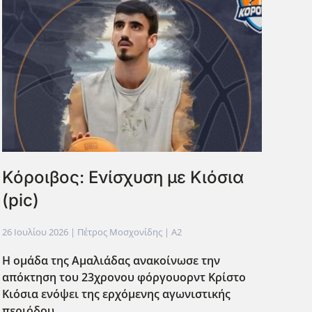
Κόροιβος: Ενίσχυση με Κιόσια
(pic)
26 Ιουλίου 2026
| Πέτρος Μοσχονίδης |
A2
Η ομάδα της Αμαλιάδας ανακοίνωσε την
απόκτηση του 23χρονου φόργουορντ Κρίστο
Κιόσια ενόψει της ερχόμενης αγωνιστικής
περιόδου.