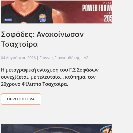
Σοφάδες: Ανακοίνωσαν
Τσαχτσίρα
04 Αυγούστου 2026
| Γιάννης Γιαννουδάκης |
A2
Η μεταγραφική ενίσχυση του Γ.Σ Σοφάδων
συνεχίζεται, με τελευταίο… κτύπημα, τον
20χρονο Φίλιππο Τσαχτσίρα.
ΠΕΡΙΣΣΌΤΕΡΑ