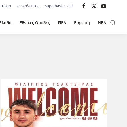
ατάκια
Ο Ακάλυπτος
Superbasket Girl
λλάδα
Εθνικές Ομάδες
FIBA
Ευρώπη
NBA