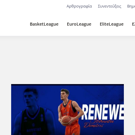
Αρθρογραφία
Συνεντεύξεις
Βημ
BasketLeague
EuroLeague
EliteLeague
Ε