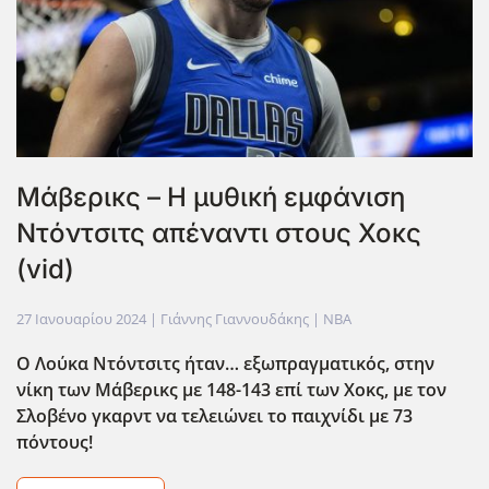
Μάβερικς – Η μυθική εμφάνιση
Ντόντσιτς απέναντι στους Χοκς
(vid)
27 Ιανουαρίου 2024
| Γιάννης Γιαννουδάκης |
NBA
Ο Λούκα Ντόντσιτς ήταν… εξωπραγματικός, στην
νίκη των Μάβερικς με 148-143 επί των Χοκς, με τον
Σλοβένο γκαρντ να τελειώνει το παιχνίδι με 73
πόντους!