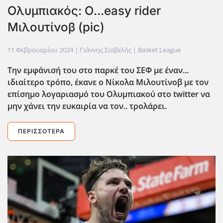
Ολυμπιακός: Ο...easy rider
Μιλουτίνοβ (pic)
11 Φεβρουαρίου 2024
| Γιάννης Σιαβελής |
Basket League
Tην εμφάνισή του στο παρκέ του ΣΕΦ με έναν...
ιδιαίτερο τρόπο, έκανε ο Νίκολα Μιλουτίνοβ με τον
επίσημο λογαριασμό του Ολυμπιακού στο twitter να
μην χάνει την ευκαιρία να τον.. τρολάρει.
ΠΕΡΙΣΣΌΤΕΡΑ