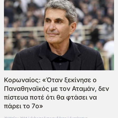
Κορωναίος: «Όταν ξεκίνησε ο
Παναθηναϊκός με τον Αταμάν, δεν
πίστευα ποτέ ότι θα φτάσει να
πάρει το 7ο»
29 Μαΐου 2024
| Γιάννης Γιαννουδάκης |
Euroleague