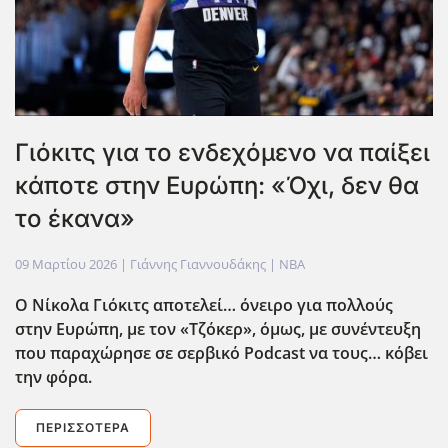
Γιόκιτς για το ενδεχόμενο να παίξει
κάποτε στην Ευρώπη: «Όχι, δεν θα
το έκανα»
09 Μαρτίου 2026
| Γιάννης Γιαννουδάκης |
NBA
Ο Νίκολα Γιόκιτς αποτελεί… όνειρο για πολλούς
στην Ευρώπη, με τον «Τζόκερ», όμως, με συνέντευξη
που παραχώρησε σε σερβικό Podcast
να τους… κόβει
την φόρα.
ΠΕΡΙΣΣΌΤΕΡΑ