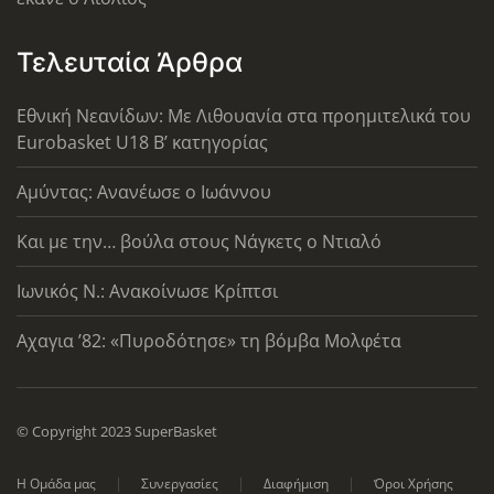
Τελευταία Άρθρα
Εθνική Νεανίδων: Με Λιθουανία στα προημιτελικά του
Eurobasket U18 Β’ κατηγορίας
Αμύντας: Ανανέωσε ο Ιωάννου
Και με την… βούλα στους Νάγκετς ο Ντιαλό
Ιωνικός Ν.: Ανακοίνωσε Κρίπτσι
Αχαγια ’82: «Πυροδότησε» τη βόμβα Μολφέτα
© Copyright 2023 SuperBasket
Η Ομάδα μας
Συνεργασίες
Διαφήμιση
Όροι Χρήσης