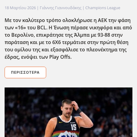
18 Μαρτίου 2026
| Γιάννης Γιαννουδάκης |
Champions League
Με τον καλύτερο τρόπο ολοκλήρωσε η ΑΕΚ την φάση
των «16» του BCL
. Η Ένωση πέρασε νικηφόρα και από
το Βερολίνο, επικράτησε της Άλμπα με 93-88 στην
παράταση και με το 6Χ6 τερμάτισε στην πρώτη θέση
του ομίλου της και εξασφάλισε το πλεονέκτημα της
έδρας, ενόψει των Play
Offs
.
ΠΕΡΙΣΣΌΤΕΡΑ