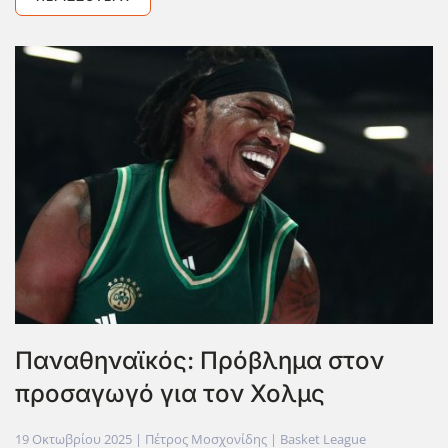
Παναθηναϊκός: Πρόβλημα στον
προσαγωγό για τον Χολμς
19 Οκτωβρίου 2025
| Πέτρος Μοσχονίδης |
Basket League