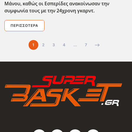
Μάνου, καθώς οι Εσπερίδες ανακοίνωσαν την
συμφωνία τους με την 24χρονη γκαρντ.
ΠΕΡΙΣΣΌΤΕΡΑ
1
2
3
4
…
7