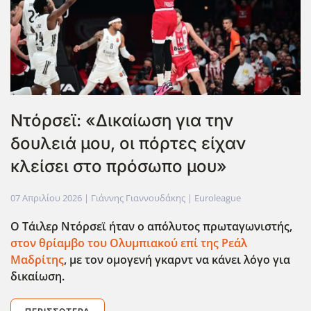
Ντόρσεϊ: «Δικαίωση για την
δουλειά μου, οι πόρτες είχαν
κλείσει στο πρόσωπο μου»
07 Απριλίου 2026
| Γιάννης Γιαννουδάκης |
Euroleague
Ο Τάιλερ Ντόρσεϊ ήταν ο απόλυτος πρωταγωνιστής,
στον θρίαμβο του Ολυμπιακού επί της Ρεάλ
Μαδρίτης
, με τον ομογενή γκαρντ να κάνει λόγο για
δικαίωση.