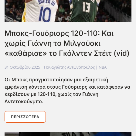
Μπακς-Γουόριορς 120-110: Και
χωρίς Γιάννη το Μιλγούοκι
«καθάρισε» το Γκόλντεν Στέιτ (vid)
31 Οκτωβρίου 2025
| Παναγιώτης Αντωνόπουλος |
NBA
Οι Μπακς πραγματοποίησαν μια εξαιρετική
εμφάνιση κόντρα στους Γούοριορς και κατάφεραν να
κερδίσουν με 120-110, χωρίς τον Γιάννη
Αντετοκούνμπο.
ΠΕΡΙΣΣΌΤΕΡΑ