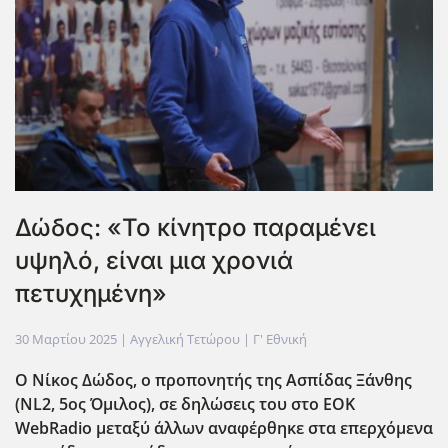
Δώδος: «Το κίνητρο παραμένει
υψηλό, είναι μια χρονιά
πετυχημένη»
30 Μαρτίου 2025
| Αγγελική Τετώρου |
Γ' Εθνική
Ο Νίκος Δώδος, ο προπονητής της Ασπίδας Ξάνθης
(ΝL2, 5ος Όμιλος), σε δηλώσεις του στο ΕΟΚ
WebRadio μεταξύ άλλων αναφέρθηκε στα επερχόμενα