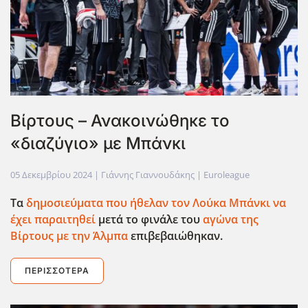
Βίρτους – Ανακοινώθηκε το
«διαζύγιο» με Μπάνκι
05 Δεκεμβρίου 2024
| Γιάννης Γιαννουδάκης |
Euroleague
Τα
δημοσιεύματα που ήθελαν τον Λούκα Μπάνκι να
έχει παραιτηθεί
μετά το φινάλε του
αγώνα της
Βίρτους με την Άλμπα
επιβεβαιώθηκαν.
ΠΕΡΙΣΣΌΤΕΡΑ