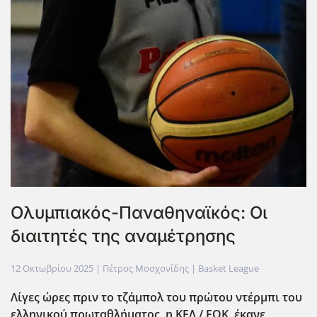
Ολυμπιακός-Παναθηναϊκός: Οι
διαιτητές της αναμέτρησης
12 Οκτωβρίου 2025
| Πέτρος Μοσχονίδης |
Basket League
Λίγες ώρες πριν το τζ΄αμπολ του πρώτου ντέρμπι του
ελληνικού πρωταθλήματος,
η ΚΕΔ / ΕΟΚ,
έκανε