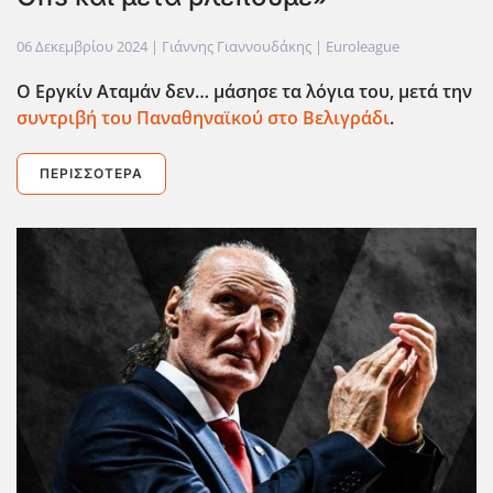
06 Δεκεμβρίου 2024
| Γιάννης Γιαννουδάκης |
Euroleague
Ο Εργκίν Αταμάν δεν… μάσησε τα λόγια του, μετά την
συντριβή του Παναθηναϊκού στο Βελιγράδι
.
ΠΕΡΙΣΣΌΤΕΡΑ