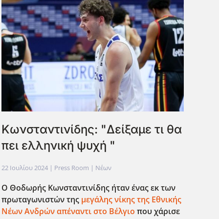
Κωνσταντινίδης: "Δείξαμε τι θα
πει ελληνική ψυχή "
22 Ιουλίου 2024
| Press Room |
Νέων
Ο Θοδωρής Κωνσταντινίδης ήταν ένας εκ των
πρωταγωνιστών της
μεγάλης νίκης της Εθνικής
Νέων Ανδρών απέναντι στο Βέλγιο
που χάρισε