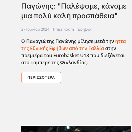
Παγώνης: "Παλέψαμε, κάναμε
μια πολύ καλή προσπάθεια"
27 Ιουλίου 2024
| Press Room |
Εφήβων
Ο Παναγιώτης Παγώνης μίλησε μετά την
ήττα
της Εθνικής Εφήβων από την Γαλλία
στην
πρεμιέρα του Eurobasket U18 που διεξάγεται
στο Τάμπερε της Φινλανδίας.
ΠΕΡΙΣΣΌΤΕΡΑ