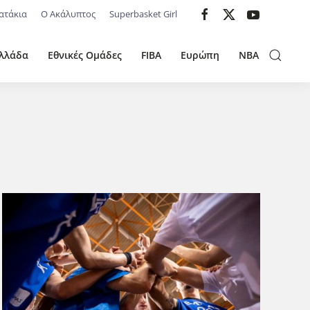
ατάκια
Ο Ακάλυπτος
Superbasket Girl
λλάδα
Εθνικές Ομάδες
FIBA
Ευρώπη
NBA