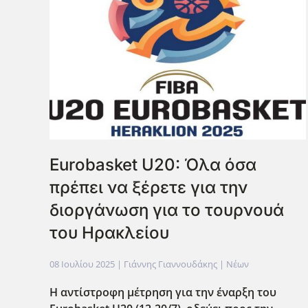
Eurobasket U20: Όλα όσα
πρέπει να ξέρετε για την
διοργάνωση για το τουρνουά
του Ηρακλείου
08 Ιουλίου 2025
| Γιάννης Γιαννουδάκης |
Νέων
Η αντίστροφη μέτρηση για την έναρξη του