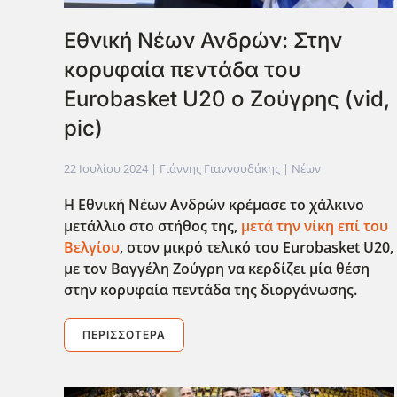
Εθνική Νέων Ανδρών: Στην
κορυφαία πεντάδα του
Eurobasket U20 ο Ζούγρης (vid,
pic)
22 Ιουλίου 2024
| Γιάννης Γιαννουδάκης |
Νέων
Η Εθνική Νέων Ανδρών κρέμασε το χάλκινο
μετάλλιο στο στήθος της,
μετά την νίκη επί του
Βελγίου
, στον μικρό τελικό του Eurobasket
U
20,
με τον Βαγγέλη Ζούγρη να κερδίζει μία θέση
στην κορυφαία πεντάδα της διοργάνωσης.
ΠΕΡΙΣΣΌΤΕΡΑ