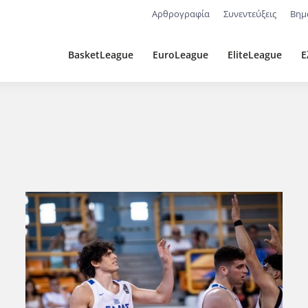
Αρθρογραφία
Συνεντεύξεις
Βημ
BasketLeague
EuroLeague
EliteLeague
Ε