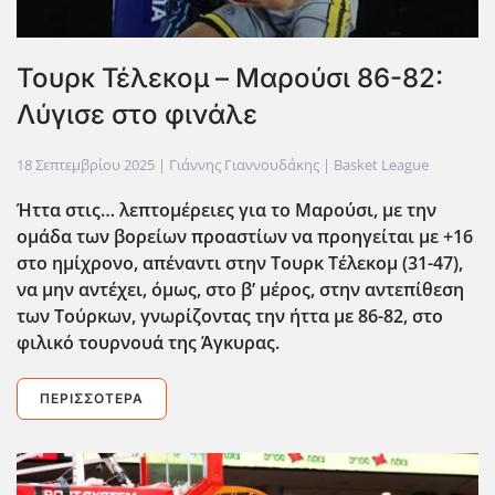
Τουρκ Τέλεκομ – Μαρούσι 86-82:
Λύγισε στο φινάλε
18 Σεπτεμβρίου 2025
| Γιάννης Γιαννουδάκης |
Basket League
Ήττα στις… λεπτομέρειες για το Μαρούσι, με την
ομάδα των βορείων προαστίων να προηγείται με +16
στο ημίχρονο, απέναντι στην Τουρκ Τέλεκομ (31-47),
να μην αντέχει, όμως, στο β’ μέρος, στην αντεπίθεση
των Τούρκων, γνωρίζοντας την ήττα με 86-82, στο
φιλικό τουρνουά της Άγκυρας.
ΠΕΡΙΣΣΌΤΕΡΑ