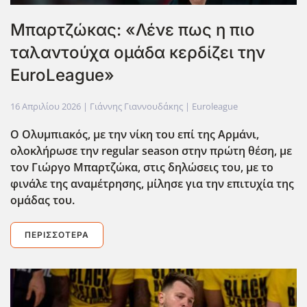
Μπαρτζώκας: «Λένε πως η πιο
ταλαντούχα ομάδα κερδίζει την
EuroLeague»
16 Απριλίου 2026
| Γιάννης Γιαννουδάκης |
Euroleague
Ο Ολυμπιακός, με την νίκη του επί της Αρμάνι,
ολοκλήρωσε την regular
season
στην πρώτη θέση, με
τον Γιώργο Μπαρτζώκα, στις δηλώσεις του, με το
φινάλε της αναμέτρησης, μίλησε για την επιτυχία της
ομάδας του.
ΠΕΡΙΣΣΌΤΕΡΑ