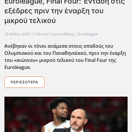
Euroleague, Final Four: Ένταση στις
εξέδρες πριν την έναρξη του
μικρού τελικού
25 Μαΐου 2025
| Γιάννης Γιαννουδάκης |
Euroleague
Ανέβηκαν οι τόνοι ανάμεσα στους οπαδούς του
Ολυμπιακού και του Παναθηναϊκού, πριν την έναρξη
του «αιώνιου» μικρού τελικού του Final
Four
της
Euroleague
.
ΠΕΡΙΣΣΌΤΕΡΑ