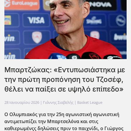
Μπαρτζώκας: «Εντυπωσιάστηκα με
την πρώτη προπόνηση του Τζοσέφ,
θέλει να παίξει σε υψηλό επίπεδο»
28 Ιανουαρίου 2026
| Γιάννης Σιαβελής |
Basket League
Ο Ολυμπιακός για την 25η αγωνιστική αγωνιστική
αντιμετωπίζει την Μπαρτσελόνα και στις
καθιερωμένςς δηλώσεις πριν το παιχνίδι, ο Γιώργος