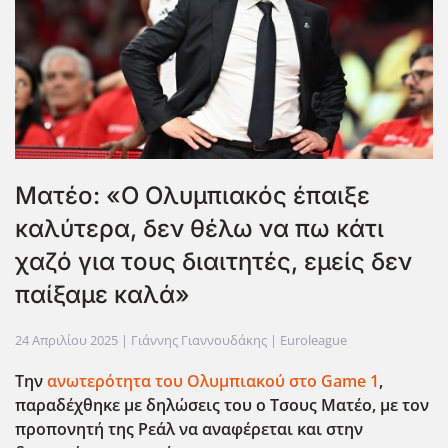
Ματέο: «Ο Ολυμπιακός έπαιξε
καλύτερα, δεν θέλω να πω κάτι
χαζό για τους διαιτητές, εμείς δεν
παίξαμε καλά»
24 Απριλίου 2025
| Γιάννης Γιαννουδάκης |
Euroleague
Την
ανωτερότητα του Ολυμπιακού στο Game
1
,
παραδέχθηκε με δηλώσεις του ο Τσους Ματέο, με τον
προπονητή της Ρεάλ να αναφέρεται και στην