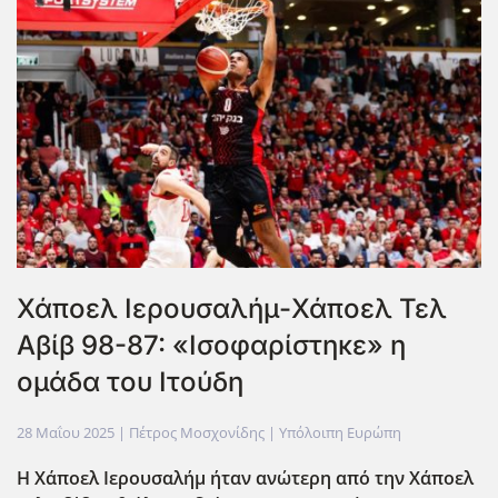
Χάποελ Ιερουσαλήμ-Χάποελ Τελ
Αβίβ 98-87: «Ισοφαρίστηκε» η
ομάδα του Ιτούδη
28 Μαΐου 2025
| Πέτρος Μοσχονίδης |
Υπόλοιπη Ευρώπη
Η Χάποελ Ιερουσαλήμ ήταν ανώτερη από την Χάποελ