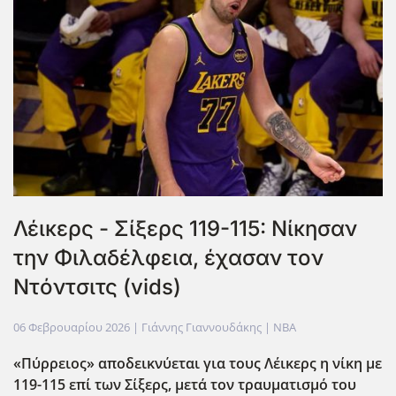
Λέικερς - Σίξερς 119-115: Νίκησαν
την Φιλαδέλφεια, έχασαν τον
Ντόντσιτς (vids)
06 Φεβρουαρίου 2026
| Γιάννης Γιαννουδάκης |
NBA
«Πύρρειος» αποδεικνύεται για τους Λέικερς η νίκη με
119-115 επί των Σίξερς, μετά τον τραυματισμό του