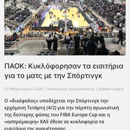
ΠΑΟΚ: Κυκλόφορησαν τα εισιτήρια
για το ματς με την Σπόρτινγκ
02 Φεβρουαρίου 2026
| Παναγιώτης Αντωνόπουλος |
Basket League
Ο «δικέφαλος» υποδέχεται την Σπόρτινγκ την
ερχόμενη Τετάρτη (4/2) για την πέμπτη αγωνιστική
της δεύτερης φάσης του FIBA Europe Cup και η
«ασπρόμαυρη» ΚΑΕ έθεσε σε κυκλοφορία τα
εισιτήρια της αναμέτρησης.