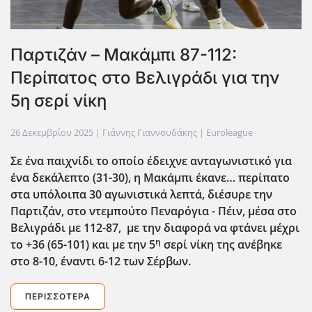
Παρτιζάν – Μακάμπι 87-112:
Περίπατος στο Βελιγράδι για την
5η σερί νίκη
26 Δεκεμβρίου 2025
| Γιάννης Γιαννουδάκης |
Euroleague
Σε ένα παιχνίδι το οποίο έδειχνε ανταγωνιστικό για
ένα δεκάλεπτο (31-30), η Μακάμπι έκανε… περίπατο
στα υπόλοιπα 30 αγωνιστικά λεπτά, διέσυρε την
Παρτιζάν, στο ντεμπούτο Πεναρόγια - Πέιν, μέσα στο
Βελιγράδι με 112-87, με την διαφορά να φτάνει μέχρι
η
το +36 (65-101) και με την 5
σερί νίκη της ανέβηκε
στο 8-10, έναντι 6-12 των Σέρβων.
ΠΕΡΙΣΣΌΤΕΡΑ