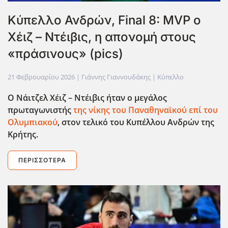
Κύπελλο Ανδρών, Final 8: MVP ο
Χέιζ – Ντέιβις, η απονομή στους
«πράσινους» (pics)
21 Φεβρουαρίου 2026
| Γιάννης Γιαννουδάκης |
Κύπελλο
Ο Νάιτζελ Χέιζ – Ντέιβις ήταν ο μεγάλος
πρωταγωνιστής
της νίκης του Παναθηναϊκού επί του
Ολυμπιακού
, στον τελικό του Κυπέλλου Ανδρών της
Κρήτης.
ΠΕΡΙΣΣΌΤΕΡΑ