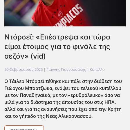
Ντόρσεϊ: «Επέστρεψα και τώρα
είμαι έτοιμος για το φινάλε της
σεζόν» (vid)
20 Φεβρουαρίου 2026
| Γιάννης Γιαννουδάκης |
Κύπελλο
Ο Τάιλερ Ντόρσεϊ τέθηκε και πάλι στην διάθεση του
Γιώργου Μπαρτζώκα, ενόψει του τελικού κυπέλλου
με τον Παναθηναϊκό, με τον «ερυθρόλευκο» άσο να
μιλά για το διάστημα της απουσίας του στις ΗΠΑ,
αλλά και για τις αναμνήσεις που έχει από την Κρήτη
και το γήπεδο της Νέας Αλικαρνασσού.