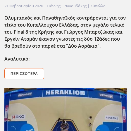
21 Φεβρουαρίου 2026
| Γιάννης Γιαννουδάκης |
Κύπελλο
Ολυμπιακός και Παναθηναϊκός κοντράρονται για τον
τίτλο του Κυπελλούχου Ελλάδας, στον μεγάλο τελικό
του Final 8 της Κρήτης και Γιώργος Μπαρτζώκας και
Εργκίν Αταμάν έκαναν γνωστές τις δύο 12άδες που
θα βρεθούν στο παρκέ στα "Δ΄ύο Αοράκια".
Αναλυτικά:
ΠΕΡΙΣΣΌΤΕΡΑ