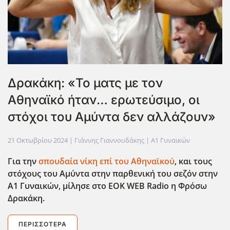
Δρακάκη: «Το ματς με τον
Αθηναϊκό ήταν… ερωτεύσιμο, οι
στόχοι του Αμύντα δεν αλλάζουν»
21 Οκτωβρίου 2024
| Γιάννης Γιαννουδάκης |
Α1 Γυναικών
Για την
σπουδαία νίκη επί του Αθηναϊκού
, και τους
στόχους του Αμύντα στην παρθενική του σεζόν στην
Α1 Γυναικών, μίλησε στο EOK
WEB
Radio
η Φρόσω
Δρακάκη.
ΠΕΡΙΣΣΌΤΕΡΑ