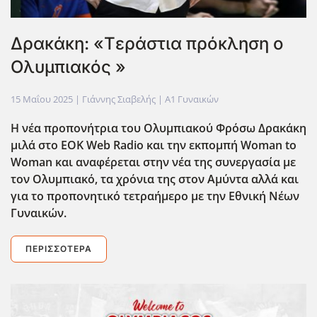
Δρακάκη: «Tεράστια πρόκληση ο
Ολυμπιακός »
15 Μαΐου 2025
| Γιάννης Σιαβελής |
Α1 Γυναικών
Η νέα προπονήτρια του Ολυμπιακού Φρόσω Δρακάκη
μιλά στο EOK Web Radio και την εκπομπή Woman to
Woman και αναφέρεται στην νέα της συνεργασία με
τον Ολυμπιακό, τα χρόνια της στον Αμύντα αλλά και
για το προπονητικό τετραήμερο με την Εθνική Νέων
Γυναικών.
ΠΕΡΙΣΣΌΤΕΡΑ