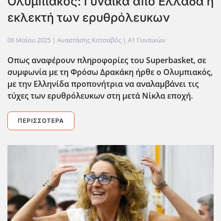
Ολυμπιακός: Γυναίκα από Ελλάδα η
εκλεκτή των ερυθρόλευκων
06 Μαΐου 2025
| Αναστάσης Κατσαβός |
Α1 Γυναικών
Οπως αναφέρουν πληροφορίες του Superbasket, σε
συμφωνία με τη Φρόσω Δρακάκη ήρθε ο Ολυμπιακός,
με την Ελληνίδα προπονήτρια να αναλαμβάνει τις
τύχες των ερυθρόλευκων στη μετά Νίκλα εποχή.
ΠΕΡΙΣΣΌΤΕΡΑ