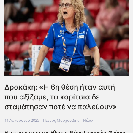
Δρακάκη: «Η 6η θέση ήταν αυτή
που αξίζαμε, τα κορίτσια δε
σταμάτησαν ποτέ να παλεύουν»
11 Αυγούστου 2025
| Πέτρος Μοσχονίδης |
Νέων
Η προπονήτρια της Εθνικής Νέων Γυναικών, Φρόσω