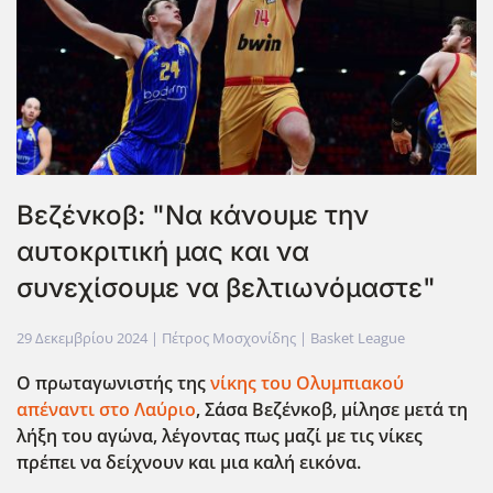
Βεζένκοβ: "Να κάνουμε την
αυτοκριτική μας και να
συνεχίσουμε να βελτιωνόμαστε"
29 Δεκεμβρίου 2024
| Πέτρος Μοσχονίδης |
Basket League
Ο πρωταγωνιστής της
νίκης του Ολυμπιακού
απέναντι στο Λαύριο
, Σάσα Βεζένκοβ, μίλησε μετά τη
λήξη του αγώνα, λέγοντας πως μαζί με τις νίκες
πρέπει να δείχνουν και μια καλή εικόνα.