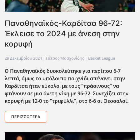
Παναθηναϊκός-Καρδίτσα 96-72:
Έκλεισε το 2024 με άνεση στην
κορυφή
29 Δεκεμβρίου 2024
| Πέτρος Μοσχονίδης |
Basket League
Ο Παναθηναϊκός δυσκολεύτηκε για περίπου 6-7
λεπτά, όμως το υπόλοιπο παιχνίδι απέναντι στην
Καρδίτσα ήταν εύκολο, με τους "πράσινους" να
φτάνουν σε μια άνετη νίκη με 96-72. Συνεχίζει στην
κορυφή με 12-0 το "τριφύλλι", στο 6-6 οι Θεσσαλοί.
ΠΕΡΙΣΣΌΤΕΡΑ