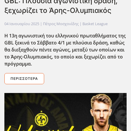
GBL: Πλούσια αγωνιστική δράση,
ξεχωρίζει το Άρης-Ολυμπιακός
04 Ιανουαρίου 2025
| Πέτρος Μοσχονίδης |
Basket League
Η 13η αγωνιστική του ελληνικού πρωταθλήματος της
GBL ξεκινά το Σ΄΄αββατο 4/1 με πλούσια δράση, καθώς
θα διεξαχθούν πέντε αγώνες, μεταξύ των οποίων και
το Άρης-Ολυμπιακός, το οποίο και ξεχωρίζει από το
πρόγραμμα.
ΠΕΡΙΣΣΌΤΕΡΑ