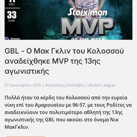
GBL - Ο Μακ Γκλιν του Κολοσσού
αναδείχθηκε MVP της 13ης
αγωνιστικής
07 Ιανουαρίου 2025
| Αναστάσης Κατσαβός |
Basket League
Πολλά ήταν τα κέρδη του Κολοσσού από την ευρεία
νίκη επί του Αμαρουσίου με 96-57, με τους Ροδίτες να
αναδεικνύουν τον πολυτιμότερο αθλητή της 13ης
αγωνιστικής της GBL που ακούει στο όνομα Νικ
ΜακΓκλιν.