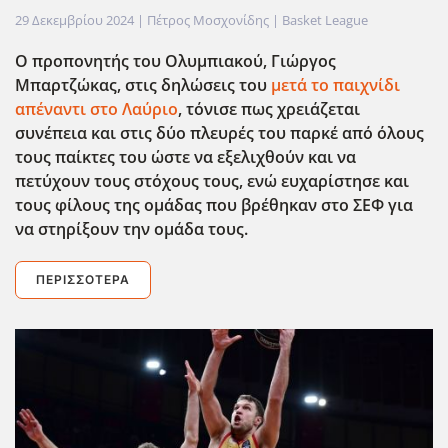
29 Δεκεμβρίου 2024
| Πέτρος Μοσχονίδης |
Basket League
Ο προπονητής του Ολυμπιακού, Γιώργος
Μπαρτζώκας, στις δηλώσεις του
μετά το παιχνίδι
απέναντι στο Λαύριο
, τόνισε πως χρειάζεται
συνέπεια και στις δύο πλευρές του παρκέ από όλους
τους παίκτες του ώστε να εξελιχθούν και να
πετύχουν τους στόχους τους, ενώ ευχαρίστησε και
τους φίλους της ομάδας που βρέθηκαν στο ΣΕΦ για
να στηρίξουν την ομάδα τους.
ΠΕΡΙΣΣΌΤΕΡΑ