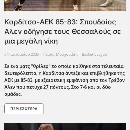
Καρδίτσα-ΑΕΚ 85-83: Σπουδαίος
Άλεν οδήγησε τους Θεσσαλούς σε
μια μεγάλη νίκη
04 Ιανουαρίου 2025
| Πέτρος Μοσχονίδης |
Basket League
Σε ένα ματς "θρίλερ" το οποίο κρίθηκε στα τελευταία
δευτερόλεπτα, η Καρδίτσα άντεξε και επιβλήθηκε της
ΑΕΚ με 85-83, με εξαιρετική εμφ΄ανιση από τον Τρέβον
Άλεν που πέτυχε 27 πόντους. Στο 7-6 και οι δύο
ομάδες.
ΠΕΡΙΣΣΌΤΕΡΑ