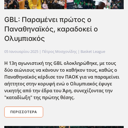
GBL: Παραμένει πρώτος ο
Παναθηναϊκός, καραδοκεί ο
Ολυμπιακός
05 Ιανουαρίου 2025
| Πέτρος Μοσχονίδης |
Basket League
Η 13η αγωνιστική της GBL ολοκληρώθηκε, με τους
δύο αιώνιους να κάνουν το καθήκον τους, καθώς ο
Παναθηναϊκός κέρδισε τον ΠΑΟΚ για να παραμείνει
αήττητος στην κορυφή ενώ ο Ολυμπιακός έφυγε
νικητής από την έδρα του Άρη, συνεχίζοντας την
"καταδίωξη" της πρώτης θέσης.
ΠΕΡΙΣΣΌΤΕΡΑ