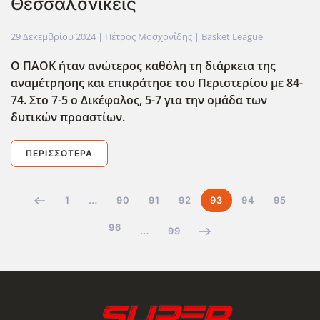
Θεσσαλονικείς
29 Δεκεμβρίου 2024
| Πέτρος Μοσχονίδης |
Basket League
Ο ΠΑΟΚ ήταν ανώτερος καθόλη τη διάρκεια της
αναμέτρησης και επικράτησε του Περιστερίου με 84-
74. Στο 7-5 ο Δικέφαλος, 5-7 για την ομάδα των
δυτικών προαστίων.
ΠΕΡΙΣΣΌΤΕΡΑ
1
…
90
91
92
93
94
95
96
…
99