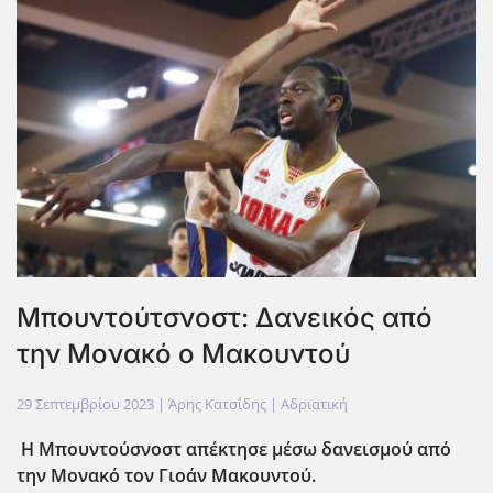
Μπουντούτσνοστ: Δανεικός από
την Μονακό ο Μακουντού
29 Σεπτεμβρίου 2023
| Άρης Κατσίδης |
Αδριατική
Η Μπουντούσνοστ απέκτησε μέσω δανεισμού από
την Μονακό τον Γιοάν Μακουντού.