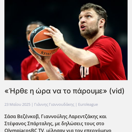
«Ήρθε η ώρα να το πάρουμε» (vid)
23 Μαΐου 2025
| Γιάννης Γιαννουδάκης |
Euroleague
Σάσα Βεζένκοβ, Γιαννούλης Λαρεντζάκης και
Στέφανος Σπάρταλης, με δηλώσεις τους στο
OlympiacosBC
TV
, μίλησαν για τον επερχόμενο