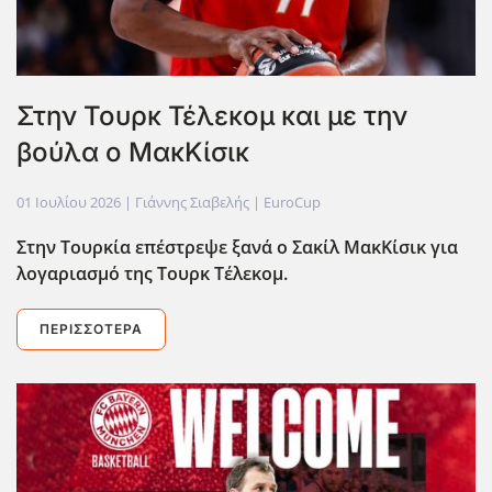
Στην Τουρκ Τέλεκομ και με την
βούλα ο ΜακΚίσικ
01 Ιουλίου 2026
| Γιάννης Σιαβελής |
EuroCup
Στην Τουρκία επέστρεψε ξανά ο Σακίλ ΜακΚίσικ για
λογαριασμό της Τουρκ Τέλεκομ.
ΠΕΡΙΣΣΌΤΕΡΑ