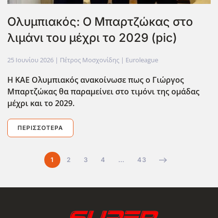
Ολυμπιακός: Ο Μπαρτζώκας στο
λιμάνι του μέχρι το 2029 (pic)
25 Ιουνίου 2026
| Πέτρος Μοσχονίδης |
Euroleague
Η ΚΑΕ Ολυμπιακός ανακοίνωσε πως ο Γιώργος
Μπαρτζώκας θα παραμείνει στο τιμόνι της ομάδας
μέχρι και το 2029.
ΠΕΡΙΣΣΌΤΕΡΑ
1
2
3
4
…
43