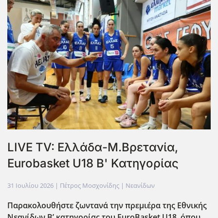
LIVE TV: Ελλάδα-Μ.Βρετανία,
Eurobasket U18 Β' Κατηγορίας
31 Ιουλίου 2026
| Πέτρος Μοσχονίδης |
Νεανίδων
Παρακολουθήστε ζωντανά την πρεμιέρα της Εθνικής
Νεανίδων Β’ κατηγορίας του EuroBasket U18, όπου