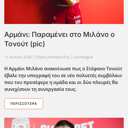
Αρμάνι: Παραμένει στο Μιλάνο ο
Τονούτ (pic)
11 Ιουλίου 2026
| Πέτρος Μοσχονίδης |
Euroleague
Η Αρμάνι Μιλάνο ανακοίνωσε πως ο Στέφανο Τονούτ
έβαλε την υπογραφή του σε νέο πολυετές συμβόλαιο
που του προσέφερε η ομάδα και οι δύο πλευρές θα
συνεχίσουν τη συνεργασία τους.
ΠΕΡΙΣΣΌΤΕΡΑ