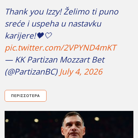
Thank you Izzy! Želimo ti puno
sreće i uspeha u nastavku
karijere!🖤🤍
pic.twitter.com/2VPYND4mKT
— KK Partizan Mozzart Bet
(@PartizanBC)
July 4, 2026
ΠΕΡΙΣΣΌΤΕΡΑ