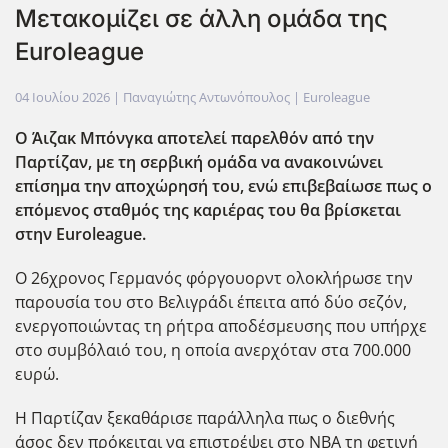
Μετακομίζει σε άλλη ομάδα της
Euroleague
04 Ιουλίου 2026
| Παναγιώτης Αντωνόπουλος |
Euroleague
Ο Άιζακ Μπόνγκα αποτελεί παρελθόν από την
Παρτίζαν, με τη σερβική ομάδα να ανακοινώνει
επίσημα την αποχώρησή του, ενώ επιβεβαίωσε πως ο
επόμενος σταθμός της καριέρας του θα βρίσκεται
στην Euroleague.
Ο 26χρονος Γερμανός φόργουορντ ολοκλήρωσε την
παρουσία του στο Βελιγράδι έπειτα από δύο σεζόν,
ενεργοποιώντας τη ρήτρα αποδέσμευσης που υπήρχε
στο συμβόλαιό του, η οποία ανερχόταν στα 700.000
ευρώ.
Η Παρτίζαν ξεκαθάρισε παράλληλα πως ο διεθνής
άσος δεν πρόκειται να επιστρέψει στο ΝΒΑ τη φετινή