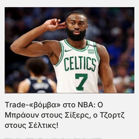
Trade-«βόμβα» στο ΝΒΑ: Ο
Μπράουν στους Σίξερς, ο Τζορτζ
στους Σέλτικς!