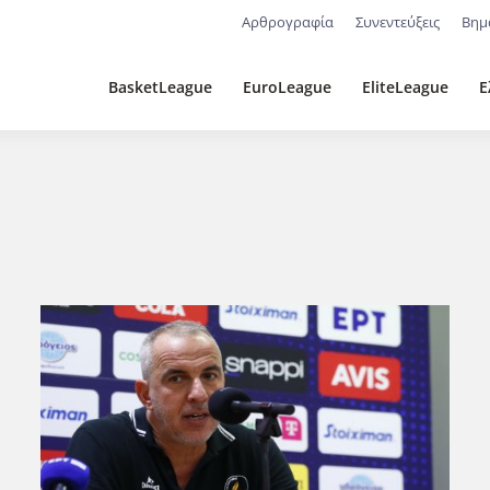
Αρθρογραφία
Συνεντεύξεις
Βημ
BasketLeague
EuroLeague
EliteLeague
Ε