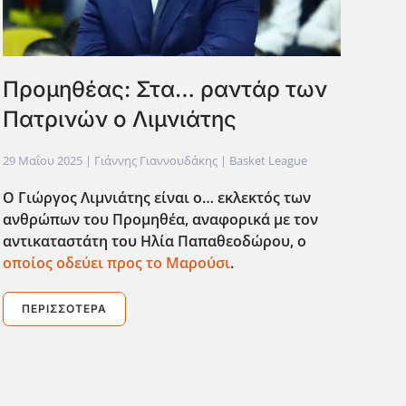
Προμηθέας: Στα… ραντάρ των
Πατρινών ο Λιμνιάτης
29 Μαΐου 2025
| Γιάννης Γιαννουδάκης |
Basket League
Ο Γιώργος Λιμνιάτης είναι ο… εκλεκτός των
ανθρώπων του Προμηθέα, αναφορικά με τον
αντικαταστάτη του Ηλία Παπαθεοδώρου, ο
οποίος οδεύει προς το Μαρούσι
.
ΠΕΡΙΣΣΌΤΕΡΑ