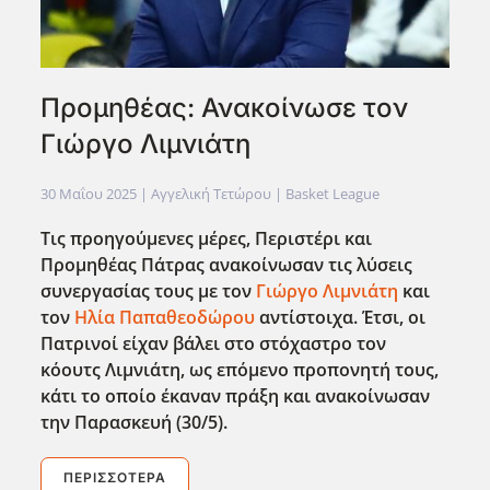
Προμηθέας: Ανακοίνωσε τον
Γιώργο Λιμνιάτη
30 Μαΐου 2025
| Αγγελική Τετώρου |
Basket League
Τις προηγούμενες μέρες, Περιστέρι και
Προμηθέας Πάτρας ανακοίνωσαν τις λύσεις
συνεργασίας τους με τον
Γιώργο Λιμνιάτη
και
τον
Ηλία Παπαθεοδώρου
αντίστοιχα. Έτσι, οι
Πατρινοί είχαν βάλει στο στόχαστρο τον
κόουτς Λιμνιάτη, ως επόμενο προπονητή τους,
κάτι το οποίο έκαναν πράξη και ανακοίνωσαν
την Παρασκευή (30/5).
ΠΕΡΙΣΣΌΤΕΡΑ