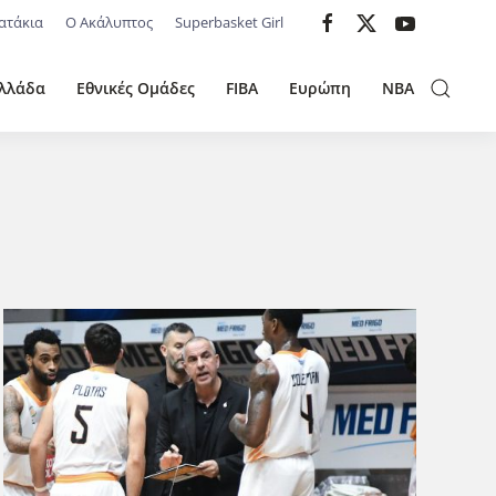
ατάκια
Ο Ακάλυπτος
Superbasket Girl
λλάδα
Εθνικές Ομάδες
FIBA
Ευρώπη
NBA