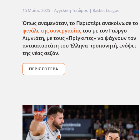
15 Μαΐου 2025
| Αγγελική Τετώρου |
Basket League
Όπως αναμενόταν, το Περιστέρι ανακοίνωσε το
φινάλε της συνεργασίας
του με τον Γιώργο
Λιμνιάτη, με τους «Πρίγκιπες» να ψάχνουν τον
αντικαταστάτη του Έλληνα προπονητή, ενόψει
της νέας σεζόν.
ΠΕΡΙΣΣΌΤΕΡΑ