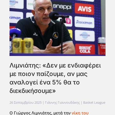
Λιμνιάτης: «Δεν με ενδιαφέρει
με ποιον παίζουμε, αν μας
αναλογεί ένα 5% θα το
διεκδικήσουμε»
26 Σεπτεμβρίου 2025
| Γιάννης Γιαννουδάκης |
Basket League
Ο Γιώργος Λιμνιάτης, μετά την
νίκη του