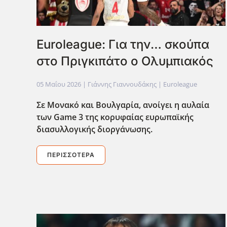
Euroleague: Για την… σκούπα
στο Πριγκιπάτο ο Ολυμπιακός
05 Μαΐου 2026
| Γιάννης Γιαννουδάκης |
Euroleague
Σε Μονακό και Βουλγαρία, ανοίγει η αυλαία
των Game
3 της κορυφαίας ευρωπαϊκής
διασυλλογικής διοργάνωσης.
ΠΕΡΙΣΣΌΤΕΡΑ