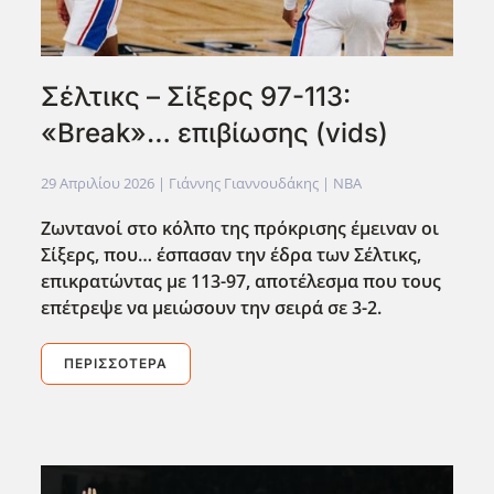
Σέλτικς – Σίξερς 97-113:
«Break»… επιβίωσης (vids)
29 Απριλίου 2026
| Γιάννης Γιαννουδάκης |
NBA
Ζωντανοί στο κόλπο της πρόκρισης έμειναν οι
Σίξερς, που… έσπασαν την έδρα των Σέλτικς,
επικρατώντας με 113-97, αποτέλεσμα που τους
επέτρεψε να μειώσουν την σειρά σε 3-2.
ΠΕΡΙΣΣΌΤΕΡΑ