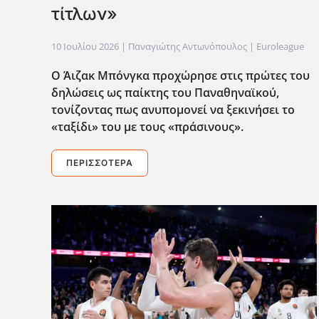
τίτλων»
10 Ιουλίου 2026
| Παναγιώτης Αντωνόπουλος |
Euroleague
Ο Άιζακ Μπόνγκα προχώρησε στις πρώτες του
δηλώσεις ως παίκτης του Παναθηναϊκού,
τονίζοντας πως ανυπομονεί να ξεκινήσει το
«ταξίδι» του με τους «πράσινους».
ΠΕΡΙΣΣΌΤΕΡΑ