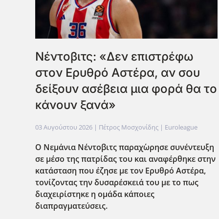
Νέντοβιτς: «Δεν επιστρέφω
στον Ερυθρό Αστέρα, αν σου
δείξουν ασέβεια μια φορά θα το
κάνουν ξανά»
03 Αυγούστου 2026
| Πέτρος Μοσχονίδης |
Euroleague
Ο Νεμ΄ανια Νέντοβιτς παραχ΄ωρησε συνέντευξη
σε μέσο της πατρίδας του και αναφέρθηκε στην
κατάσταση που έζησε με τον Ερυθρό Αστέρα,
τονίζοντας την δυσαρέσκειά του με το πως
διαχειρίστηκε η ομάδα κάποιες
διαπραγματεύσεις.