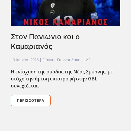
Στον Πανιώνιο και ο
Καμαριανός
19 Ιουνίου 2026
| Γιάννης Γιαννουδάκης |
A2
Η ενίσχυση της ομάδας της Νέας Σμύρνης, με
στόχο την άμεση επιστροφή στην GBL
,
συνεχίζεται.
ΠΕΡΙΣΣΌΤΕΡΑ