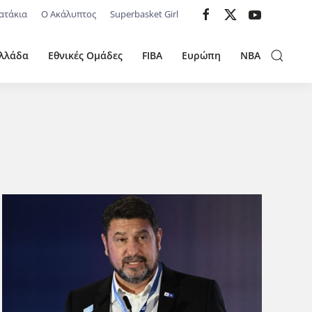
ατάκια
Ο Ακάλυπτος
Superbasket Girl
λλάδα
Εθνικές Ομάδες
FIBA
Ευρώπη
NBA