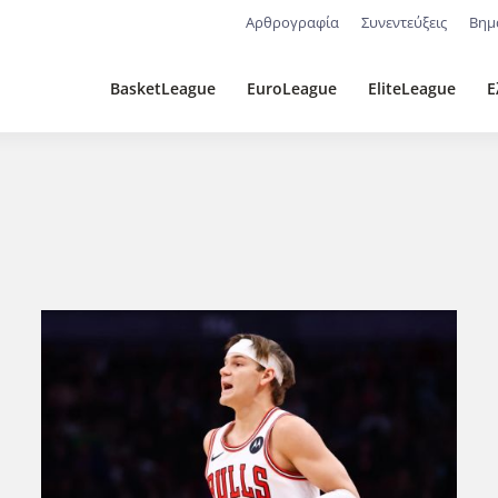
Αρθρογραφία
Συνεντεύξεις
Βημ
BasketLeague
EuroLeague
EliteLeague
Ε