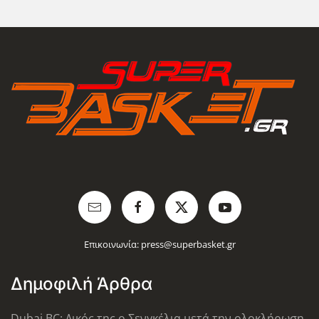
Επικοινωνία:
press@superbasket.gr
Δημοφιλή Άρθρα
Dubai BC: Δικός της ο Σενγκέλια μετά την ολοκλήρωση