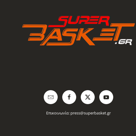
Επικοινωνία:
press@superbasket.gr