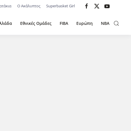
ατάκια
Ο Ακάλυπτος
Superbasket Girl
λλάδα
Εθνικές Ομάδες
FIBA
Ευρώπη
NBA