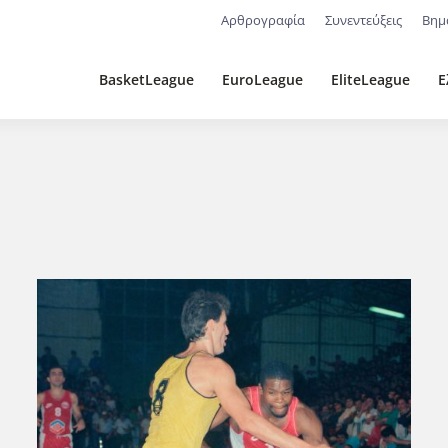
Αρθρογραφία
Συνεντεύξεις
Βημ
BasketLeague
EuroLeague
EliteLeague
Ε