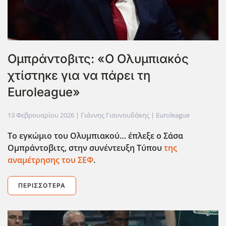
Ομπράντοβιτς: «Ο Ολυμπιακός
χτίστηκε για να πάρει τη
Euroleague»
13 Φεβρουαρίου 2026
| Γιάννης Γιαννουδάκης |
Euroleague
Το εγκώμιο του Ολυμπιακού… έπλεξε ο Σάσα
Ομπράντοβιτς, στην συνέντευξη Τύπου
της
αναμέτρησης του ΣΕΦ
.
ΠΕΡΙΣΣΌΤΕΡΑ