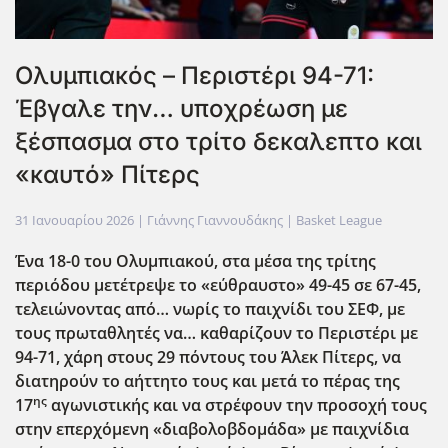
Ολυμπιακός – Περιστέρι 94-71:
Έβγαλε την… υποχρέωση με
ξέσπασμα στο τρίτο δεκαλεπτο και
«καυτό» Πίτερς
31 Ιανουαρίου 2026
| Γιάννης Γιαννουδάκης |
Basket League
Ένα 18-0 του Ολυμπιακού, στα μέσα της τρίτης
περιόδου μετέτρεψε το «εύθραυστο» 49-45 σε 67-45,
τελειώνοντας από… νωρίς το παιχνίδι του ΣΕΦ, με
τους πρωταθλητές να… καθαρίζουν το Περιστέρι με
94-71, χάρη στους 29 πόντους του Άλεκ Πίτερς, να
διατηρούν το αήττητο τους και μετά το πέρας της
ης
17
αγωνιστικής και να στρέφουν την προσοχή τους
στην επερχόμενη «διαβολοβδομάδα» με παιχνίδια