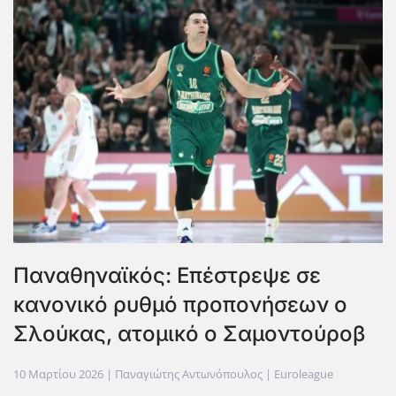
Παναθηναϊκός: Επέστρεψε σε
κανονικό ρυθμό προπονήσεων ο
Σλούκας, ατομικό ο Σαμοντούροβ
10 Μαρτίου 2026
| Παναγιώτης Αντωνόπουλος |
Euroleague