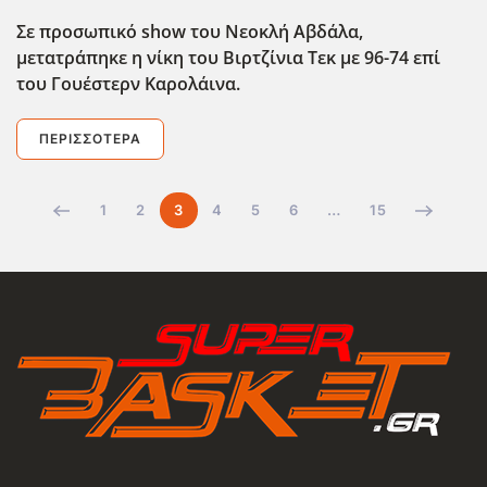
Σε προσωπικό show
του Νεοκλή Αβδάλα,
μετατράπηκε η νίκη του Βιρτζίνια Τεκ με 96-74 επί
του Γουέστερν Καρολάινα.
ΠΕΡΙΣΣΌΤΕΡΑ
1
2
3
4
5
6
…
15