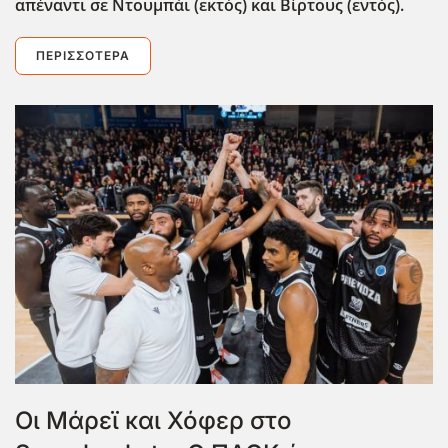
απέναντι σε Ντουμπάι (εκτός) και Βίρτους (εντός).
ΠΕΡΙΣΣΌΤΕΡΑ
Οι Μάρεϊ και Χόφερ στο