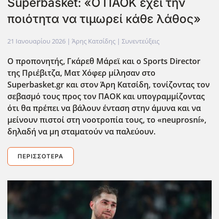
Superbasket: «Ο ΠΑΟΚ έχει την
ποιότητα να τιμωρεί κάθε λάθος»
21 Ιανουαρίου 2026
| Άρης Κατσίδης |
Συνεντεύξεις
Ο προπονητής, Γκάρεθ Μάρεϊ και ο Sports
Director
της Πριέβιτζα, Ματ Χόφερ μίλησαν στο
Superbasket
.gr
και στον Άρη Κατσίδη, τονίζοντας τον
σεβασμό τους προς τον ΠΑΟΚ και υπογραμμίζοντας
ότι θα πρέπει να βάλουν ένταση στην άμυνα και να
μείνουν πιστοί στη νοοτροπία τους, το «neuprosn
í»,
δηλαδή να μη σταματούν να παλεύουν.
ΠΕΡΙΣΣΌΤΕΡΑ