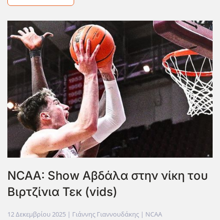
NCAA: Show Αβδάλα στην νίκη του
Βιρτζίνια Τεκ (vids)
12 Δεκεμβρίου 2025
| Γιάννης Γιαννουδάκης |
NCAA