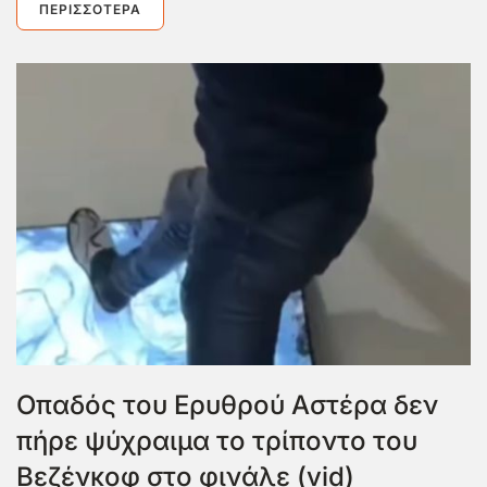
ΠΕΡΙΣΣΌΤΕΡΑ
Οπαδός του Ερυθρού Αστέρα δεν
πήρε ψύχραιμα το τρίποντο του
Βεζένκοφ στο φινάλε (vid)