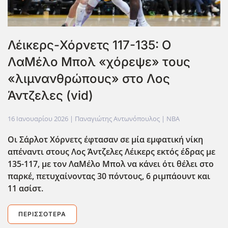
Λέικερς-Χόρνετς 117-135: Ο
ΛαΜέλο Μπολ «χόρεψε» τους
«λιμνανθρώπους» στο Λος
Άντζελες (vid)
16 Ιανουαρίου 2026
| Παναγιώτης Αντωνόπουλος |
NBA
Οι Σάρλοτ Χόρνετς έφτασαν σε μία εμφατική νίκη
απέναντι στους Λος Άντζελες Λέικερς εκτός έδρας με
135-117, με τον ΛαΜέλο Μπολ να κάνει ότι θέλει στο
παρκέ, πετυχαίνοντας 30 πόντους, 6 ριμπάουντ και
11 ασίστ.
ΠΕΡΙΣΣΌΤΕΡΑ