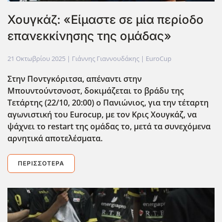
Χουγκάζ: «Είμαστε σε μία περίοδο
επανεκκίνησης της ομάδας»
21 Οκτωβρίου 2025
| Γιάννης Γιαννουδάκης |
EuroCup
Στην Ποντγκόριτσα, απέναντι στην
Μπουντούντσνοστ, δοκιμάζεται το βράδυ της
Τετάρτης (22/10, 20:00) ο Πανιώνιος, για την τέταρτη
αγωνιστική του Eurocup
, με τον Κρις Χουγκάζ, να
ψάχνει το restart
της ομάδας το, μετά τα συνεχόμενα
αρνητικά αποτελέσματα.
ΠΕΡΙΣΣΌΤΕΡΑ