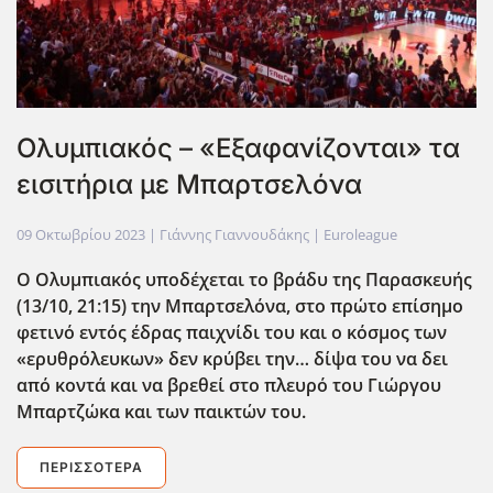
Ολυμπιακός – «Εξαφανίζονται» τα
εισιτήρια με Μπαρτσελόνα
09 Οκτωβρίου 2023
| Γιάννης Γιαννουδάκης |
Euroleague
Ο Ολυμπιακός υποδέχεται το βράδυ της Παρασκευής
(13/10, 21:15) την Μπαρτσελόνα, στο πρώτο επίσημο
φετινό εντός έδρας παιχνίδι του και ο κόσμος των
«ερυθρόλευκων» δεν κρύβει την… δίψα του να δει
από κοντά και να βρεθεί στο πλευρό του Γιώργου
Μπαρτζώκα και των παικτών του.
ΠΕΡΙΣΣΌΤΕΡΑ