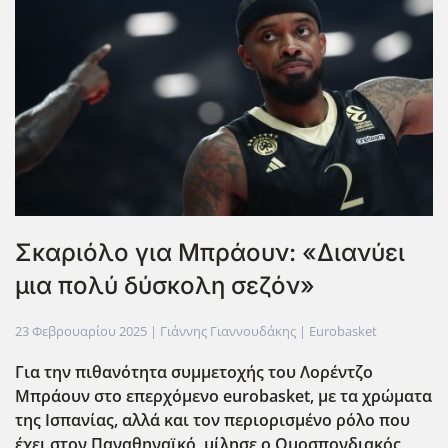
Σκαριόλο για Μπράουν: «Διανύει
μια πολύ δύσκολη σεζόν»
23 Φεβρουαρίου 2025
| Γιάννης Γιαννουδάκης |
Eurobasket
Για την πιθανότητα συμμετοχής του Λορέντζο
Μπράουν στο επερχόμενο eurobasket
, με τα χρώματα
της Ισπανίας, αλλά και τον περιορισμένο ρόλο που
έχει στον Παναθηναϊκό, μίλησε ο Ομοσπονδιακός