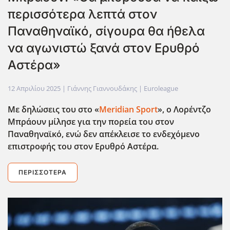
περισσότερα λεπτά στον
Παναθηναϊκό, σίγουρα θα ήθελα
να αγωνιστώ ξανά στον Ερυθρό
Αστέρα»
12 Απριλίου 2025
| Γιάννης Γιαννουδάκης |
Euroleague
Με δηλώσεις του στο «
Meridian Sport
», ο Λορέντζο
Μπράουν μίλησε για την πορεία του στον
Παναθηναϊκό, ενώ δεν απέκλεισε το ενδεχόμενο
επιστροφής του στον Ερυθρό Αστέρα.
ΠΕΡΙΣΣΌΤΕΡΑ