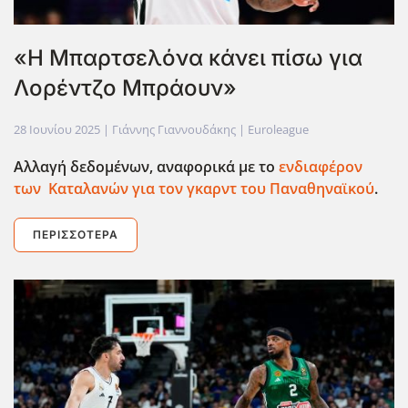
«Η Μπαρτσελόνα κάνει πίσω για
Λορέντζο Μπράουν»
28 Ιουνίου 2025
| Γιάννης Γιαννουδάκης |
Euroleague
Αλλαγή δεδομένων, αναφορικά με το
ενδιαφέρον
των Καταλανών για τον γκαρντ του Παναθηναϊκού
.
ΠΕΡΙΣΣΌΤΕΡΑ