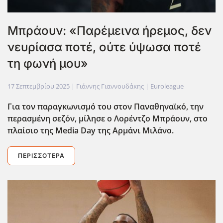
Μπράουν: «Παρέμεινα ήρεμος, δεν
νευρίασα ποτέ, ούτε ύψωσα ποτέ
τη φωνή μου»
17 Σεπτεμβρίου 2025
| Γιάννης Γιαννουδάκης |
Euroleague
Για τον παραγκωνισμό του στον Παναθηναϊκό, την
περασμένη σεζόν, μίλησε ο Λορέντζο Μπράουν, στο
πλαίσιο της Media
Day
της Αρμάνι Μιλάνο.
ΠΕΡΙΣΣΌΤΕΡΑ