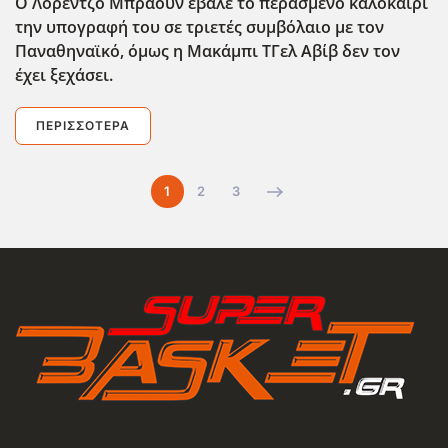
Ο Λορέντζο Μπράουν έβαλε το περασμένο καλοκαίρι
την υπογραφή του σε τριετές συμβόλαιο με τον
Παναθηναϊκό, όμως η Μακάμπι ΤΓελ Αβίβ δεν τον
έχει ξεχάσει.
ΠΕΡΙΣΣΌΤΕΡΑ
1
2
3