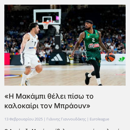
«Η Μακάμπι θέλει πίσω το
καλοκαίρι τον Μπράουν»
13 Φεβρουαρίου 2025
| Γιάννης Γιαννουδάκης |
Euroleague