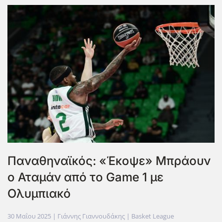
Παναθηναϊκός: «Έκοψε» Μπράουν
ο Αταμάν από το Game 1 με
Ολυμπιακό
30 Μαΐου 2025
| Γιάννης Γιαννουδάκης |
Basket League