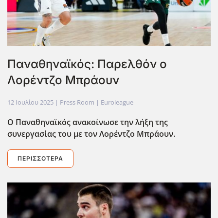
Παναθηναϊκός: Παρελθόν ο
Λορέντζο Μπράουν
12 Ιουλίου 2025
| Press Room |
Euroleague
Ο Παναθηναϊκός ανακοίνωσε την λήξη της
συνεργασίας του με τον Λορέντζο Μπράουν.
ΠΕΡΙΣΣΌΤΕΡΑ