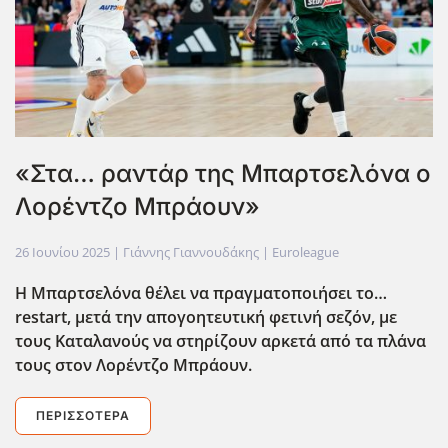
«Στα… ραντάρ της Μπαρτσελόνα ο
Λορέντζο Μπράουν»
26 Ιουνίου 2025
| Γιάννης Γιαννουδάκης |
Euroleague
Η Μπαρτσελόνα θέλει να πραγματοποιήσει το…
restart
, μετά την απογοητευτική φετινή σεζόν, με
τους Καταλανούς να στηρίζουν αρκετά από τα πλάνα
τους στον Λορέντζο Μπράουν.
ΠΕΡΙΣΣΌΤΕΡΑ