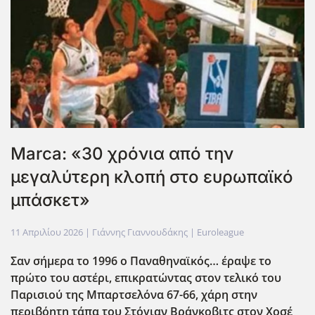
Marca: «30 χρόνια από την
μεγαλύτερη κλοπή στο ευρωπαϊκό
μπάσκετ»
11 Απριλίου 2026
| Γιάννης Γιαννουδάκης |
Euroleague
Σαν σήμερα το 1996 ο Παναθηναϊκός… έραψε το
πρώτο του αστέρι, επικρατώντας στον τελικό του
Παρισιού της Μπαρτσελόνα 67-66, χάρη στην
περιβόητη τάπα του Στόγιαν Βράνκοβιτς στον Χοσέ