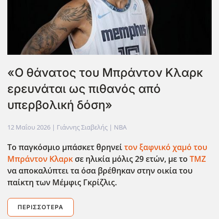
«Ο θάνατος του Μπράντον Κλαρκ
ερευνάται ως πιθανός από
υπερβολική δόση»
12 Μαΐου 2026
| Γιάννης Σιαβελής |
NBA
Το παγκόσμιο μπάσκετ θρηνεί
τον ξαφνικό χαμό του
Μπράντον Κλαρκ
σε ηλικία μόλις 29 ετών, με το
TMZ
να αποκαλύπτει τα όσα βρέθηκαν στην οικία του
παίκτη των Μέμφις Γκρίζλις.
ΠΕΡΙΣΣΌΤΕΡΑ