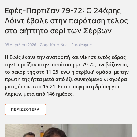
Εφές-Παρτιζαν 79-72: Ο 24άρης
Λόιντ έβαλε στην παράταση τέλος
στο αήττητο σερί των Σέρβων
08 Απριλίου 2026
| Άρης Κατσίδης |
Euroleague
Η Εφές έκανε την ανατροπή και νίκησε εντός έδρας
την Παρτίζαν στην παράταση με 79-72, ανεβάζοντας
το ρεκόρ της στο 11-25, ενώ η σερβική ομάδα, με την
πρώτη της ήττα μετά από έξι συνεχόμενα νικηφόρα
ματς, έπεσε στο 15-21. Επιστροφή στη δράση για
Λάρκιν, μετά από 146 ημέρες.
ΠΕΡΙΣΣΌΤΕΡΑ