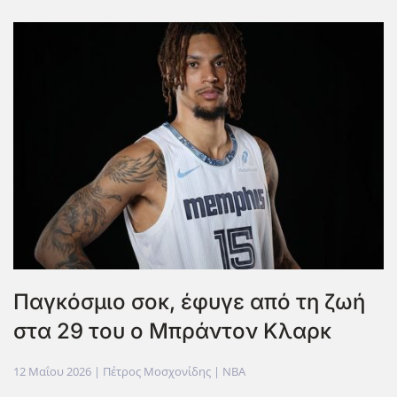
Παγκόσμιο σοκ, έφυγε από τη ζωή
στα 29 του ο Μπράντον Κλαρκ
12 Μαΐου 2026
| Πέτρος Μοσχονίδης |
NBA