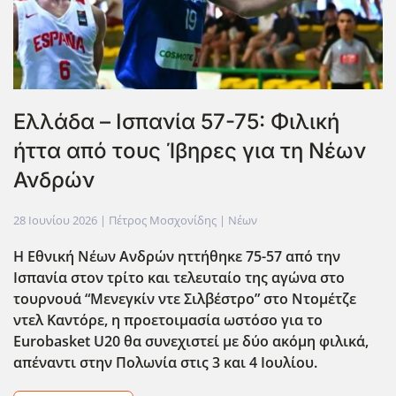
Ελλάδα – Ισπανία 57-75: Φιλική
ήττα από τους Ίβηρες για τη Νέων
Ανδρών
28 Ιουνίου 2026
| Πέτρος Μοσχονίδης |
Νέων
Η Εθνική Νέων Ανδρών ηττήθηκε 75-57 από την
Ισπανία στον τρίτο και τελευταίο της αγώνα στο
τουρνουά “Μενεγκίν ντε Σιλβέστρο” στο Ντομέτζε
ντελ Καντόρε, η προετοιμασία ωστόσο για το
Eurobasket U20 θα συνεχιστεί με δύο ακόμη φιλικά,
απέναντι στην Πολωνία στις 3 και 4 Ιουλίου.