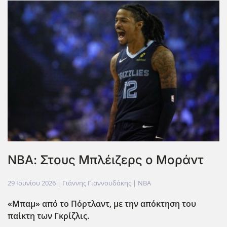
ΝΒΑ: Στους Μπλέιζερς ο Μοράντ
29 Ιουνίου 2026
| Γιάννης Γιαννουδάκης |
NBA
«Μπαμ» από το Πόρτλαντ, με την απόκτηση του
παίκτη των Γκρίζλις.