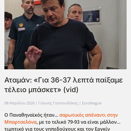
Αταμάν: «Για 36-37 λεπτά παίξαμε
τέλειο μπάσκετ» (vid)
08 Απριλίου 2026
| Γιάννης Γιαννουδάκης |
Euroleague
Ο Παναθηναϊκός ήταν…
σαρωτικός απέναντι στην
Μπαρτσελόνα
, με το τελικό 79-93 να είναι μάλλον…
τιμητικό για τους γηπεδούχους και τον Εργκίν