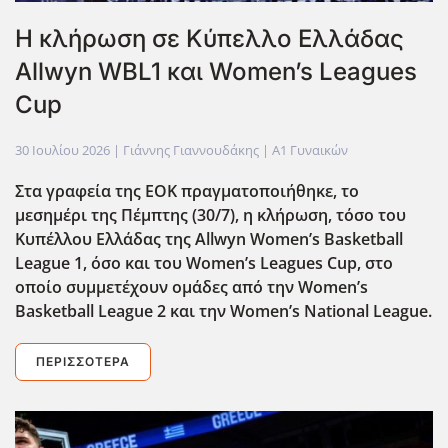
Η κλήρωση σε Κύπελλο Ελλάδας
Allwyn WBL1 και Women’s Leagues
Cup
30 Ιουλίου 2026
| Γιάννης Γιαννουδάκης |
Α1 Γυναικών
Στα γραφεία της ΕΟΚ πραγματοποιήθηκε, το
μεσημέρι της Πέμπτης (30/7), η κλήρωση, τόσο του
Κυπέλλου Ελλάδας της Allwyn
Women
’s
Basketball
League
1, όσο και του Women
’s
Leagues
Cup
, στο
οποίο συμμετέχουν ομάδες από την Women
’s
Basketball
League
2 και την Women
’s
National
League
.
ΠΕΡΙΣΣΌΤΕΡΑ