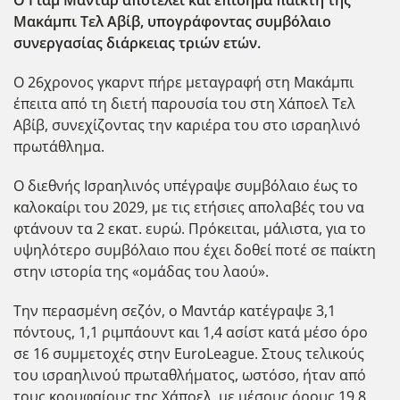
Ο Γιαμ Μαντάρ αποτελεί και επίσημα παίκτη της
Μακάμπι Τελ Αβίβ, υπογράφοντας συμβόλαιο
συνεργασίας διάρκειας τριών ετών.
Ο 26χρονος γκαρντ πήρε μεταγραφή στη Μακάμπι
έπειτα από τη διετή παρουσία του στη Χάποελ Τελ
Αβίβ, συνεχίζοντας την καριέρα του στο ισραηλινό
πρωτάθλημα.
Ο διεθνής Ισραηλινός υπέγραψε συμβόλαιο έως το
καλοκαίρι του 2029, με τις ετήσιες απολαβές του να
φτάνουν τα 2 εκατ. ευρώ. Πρόκειται, μάλιστα, για το
υψηλότερο συμβόλαιο που έχει δοθεί ποτέ σε παίκτη
στην ιστορία της «ομάδας του λαού».
Την περασμένη σεζόν, ο Μαντάρ κατέγραψε 3,1
πόντους, 1,1 ριμπάουντ και 1,4 ασίστ κατά μέσο όρο
σε 16 συμμετοχές στην EuroLeague. Στους τελικούς
του ισραηλινού πρωταθλήματος, ωστόσο, ήταν από
τους κορυφαίους της Χάποελ, με μέσους όρους 19,8