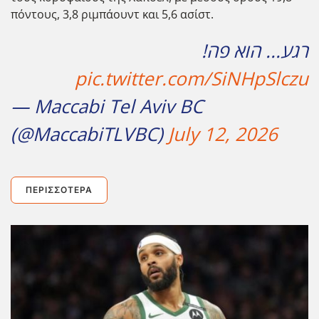
πόντους, 3,8 ριμπάουντ και 5,6 ασίστ.
רגע... הוא פה!
pic.twitter.com/SiNHpSlczu
— Maccabi Tel Aviv BC
(@MaccabiTLVBC)
July 12, 2026
ΠΕΡΙΣΣΌΤΕΡΑ