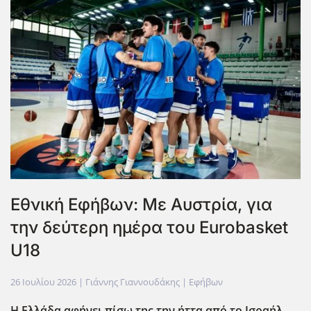
Εθνική Εφήβων: Με Αυστρία, για
την δεύτερη ημέρα του Eurobasket
U18
26 Ιουλίου 2026
| Γιάννης Γιαννουδάκης |
Εφήβων
Η Ελλάδα αφήνει πίσω της την ήττα από το Ισραήλ,