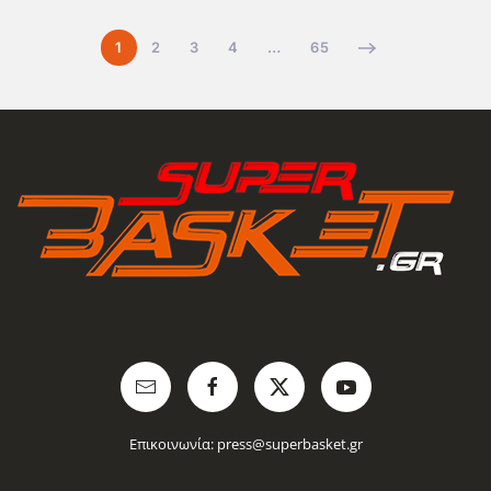
1
2
3
4
…
65
Επικοινωνία:
press@superbasket.gr