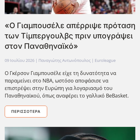
«Ο Γιαμπουσέλε απέρριψε πρόταση
των Τίμπεργουλβς πριν υπογράψει
στον Παναθηναϊκό»
09 Ιουλίου 2026
| Παναγιώτης Αντωνόπουλος |
Euroleague
Ο Γκέρσον Γιαμπουσέλε είχε τη δυνατότητα να
παραμείνει στο NBA, ωστόσο αποφάσισε να
επιστρέψει στην Ευρώπη για λογαριασμό του
Παναθηναϊκού, όπως αναφέρει το γαλλικό BeBasket.
ΠΕΡΙΣΣΌΤΕΡΑ