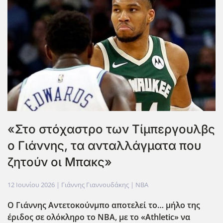
«Στο στόχαστρο των Τίμπεργουλβς
ο Γιάννης, τα ανταλλάγματα που
ζητούν οι Μπακς»
12 Ιουνίου 2026
| Γιάννης Γιαννουδάκης |
NBA
Ο Γιάννης Αντετοκούνμπο αποτελεί το… μήλο της
έριδος σε ολόκληρο το ΝΒΑ, με το «Athletic
» να