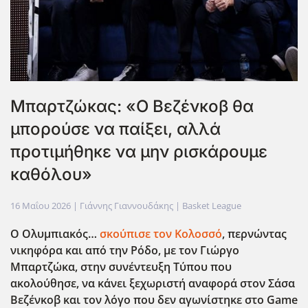
Μπαρτζώκας: «Ο Βεζένκοβ θα
μπορούσε να παίξει, αλλά
προτιμήθηκε να μην ρισκάρουμε
καθόλου»
16 Μαΐου 2026
| Γιάννης Γιαννουδάκης |
Basket League
Ο Ολυμπιακός…
σκούπισε τον Κολοσσό
, περνώντας
νικηφόρα και από την Ρόδο, με τον Γιώργο
Μπαρτζώκα, στην συνέντευξη Τύπου που
ακολούθησε, να κάνει ξεχωριστή αναφορά στον Σάσα
Βεζένκοβ και τον λόγο που δεν αγωνίστηκε στο Game