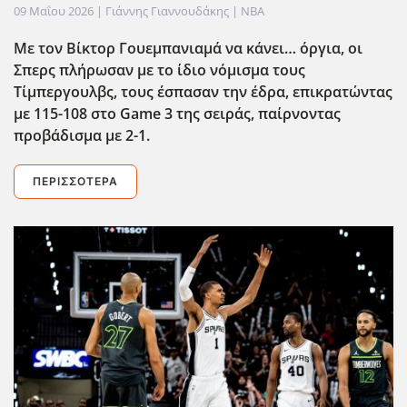
09 Μαΐου 2026
| Γιάννης Γιαννουδάκης |
NBA
Με τον Βίκτορ Γουεμπανιαμά να κάνει… όργια, οι
Σπερς πλήρωσαν με το ίδιο νόμισμα τους
Τίμπεργουλβς, τους έσπασαν την έδρα, επικρατώντας
με 115-108 στο Game
3 της σειράς, παίρνοντας
προβάδισμα με 2-1.
ΠΕΡΙΣΣΌΤΕΡΑ