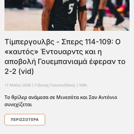
Τίμπεργουλβς - Σπερς 114-109: Ο
«καυτός» Έντουαρντς και η
αποβολή Γουεμπανιαμά έφεραν το
2-2 (vid)
11 Μαΐου 2026
| Γιάννης Γιαννουδάκης |
NBA
Το θρίλερ ανάμεσα σε Μινεσότα και Σαν Αντόνιο
συνεχίζεται
ΠΕΡΙΣΣΌΤΕΡΑ