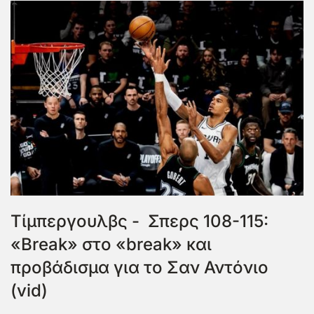
Τίμπεργουλβς - Σπερς 108-115:
«Break» στο «break» και
προβάδισμα για το Σαν Αντόνιο
(vid)