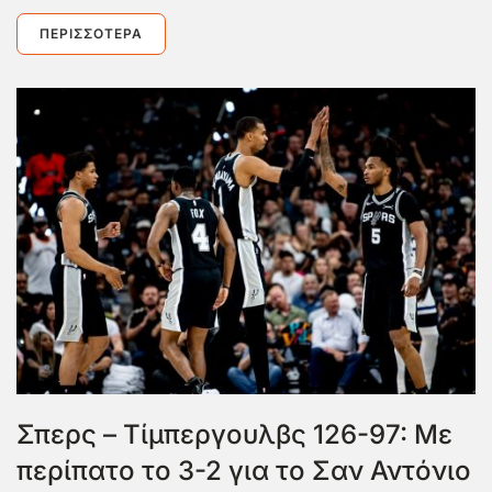
ΠΕΡΙΣΣΌΤΕΡΑ
Σπερς – Τίμπεργουλβς 126-97: Με
περίπατο το 3-2 για το Σαν Αντόνιο