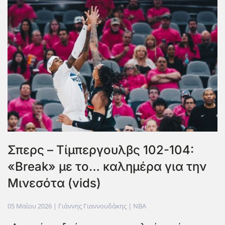
Σπερς – Τίμπεργουλβς 102-104:
«Break» με το… καλημέρα για την
Μινεσότα (vids)
05 Μαΐου 2026
| Γιάννης Γιαννουδάκης |
NBA