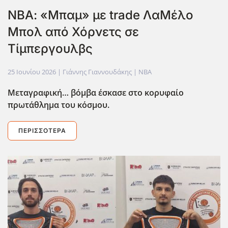
ΝΒΑ: «Μπαμ» με trade ΛαΜέλο
Μπολ από Χόρνετς σε
Τίμπεργουλβς
25 Ιουνίου 2026
| Γιάννης Γιαννουδάκης |
NBA
Μεταγραφική… βόμβα έσκασε στο κορυφαίο
πρωτάθλημα του κόσμου.
ΠΕΡΙΣΣΌΤΕΡΑ