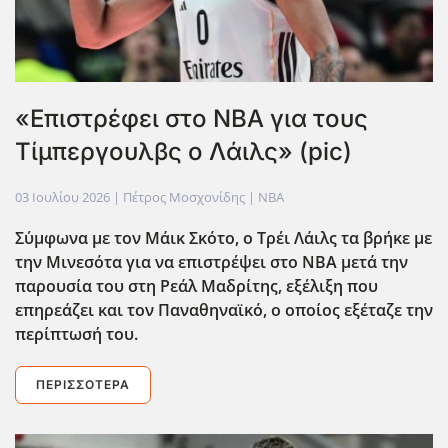
«Επιστρέφει στο ΝΒΑ για τους
Τίμπεργουλβς ο Λάιλς» (pic)
03 Ιουλίου 2026
| Πέτρος Μοσχονίδης |
NBA
Σ΄υμφωνα με τον Μάικ Σκότο, ο Τρέι Λάιλς τα βρήκε με
την Μινεσότα για να επιστρέψει στο ΝΒΑ μετά την
παρουσία του στη Ρεάλ Μαδρίτης, εξέλιξη που
επηρεάζει και τον Παναθηναϊκό, ο οποίος εξέταζε την
περίπτωσή του.
ΠΕΡΙΣΣΌΤΕΡΑ