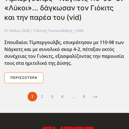
«Λύκοι»… δάγκωσαν τον Γιόκιτς
και την παρέα του (vid)
01 Μαΐου 2026
| Γιάννης Γιαννουδάκης |
NBA
Σπουδαίοι Τίμπεργουλβς, επικράτησαν με 110-98 των
Νάγκετς και με συνολικό σκορ 4-2, πέταξαν εκτός
συνέχειας τον Γιόκιτς, εξασφαλίζοντας την παρουσία
τους στα ημιτελικά της Δύσης.
ΠΕΡΙΣΣΌΤΕΡΑ
1
2
3
4
…
9