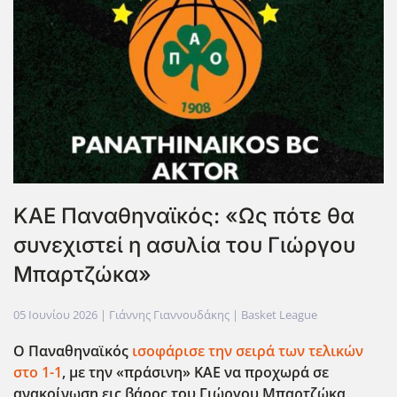
ΚΑΕ Παναθηναϊκός: «Ως πότε θα
συνεχιστεί η ασυλία του Γιώργου
Μπαρτζώκα»
05 Ιουνίου 2026
| Γιάννης Γιαννουδάκης |
Basket League
Ο Παναθηναϊκός
ισοφάρισε την σειρά των τελικών
στο 1-1
, με την «πράσινη» ΚΑΕ να προχωρά σε
ανακοίνωση εις βάρος του Γιώργου Μπαρτζώκα,