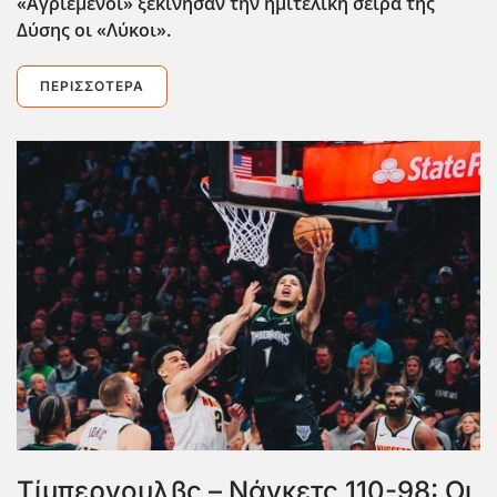
«Αγριεμένοι» ξεκίνησαν την ημιτελική σειρά της
Δύσης οι «Λύκοι».
ΠΕΡΙΣΣΌΤΕΡΑ
Τίμπεργουλβς – Νάγκετς 110-98: Οι