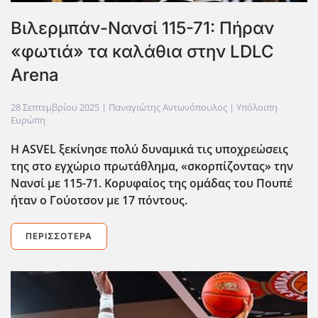
Βιλερμπάν-Νανσί 115-71: Πήραν
«φωτιά» τα καλάθια στην LDLC
Arena
28 Σεπτεμβρίου 2025
| Παναγιώτης Αντωνόπουλος |
Υπόλοιπη
Ευρώπη
H ASVEL ξεκίνησε πολύ δυναμικά τις υποχρεώσεις
της στο εγχώριο πρωτάθλημα, «σκορπίζοντας» την
Νανσί με 115-71. Κορυφαίος της ομάδας του Πουπέ
ήταν ο Γούοτσον με 17 πόντους.
ΠΕΡΙΣΣΌΤΕΡΑ