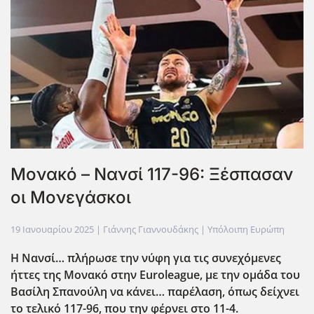
Μονακό – Νανσί 117-96: Ξέσπασαν
οι Μονεγάσκοι
19 Ιανουαρίου 2025
| Γιάννης Γιαννουδάκης |
Υπόλοιπη Ευρώπη
Η Νανσί… πλήρωσε την νύφη για τις συνεχόμενες
ήττες της Μονακό στην Euroleague
, με την ομάδα του
Βασίλη Σπανούλη να κάνει… παρέλαση, όπως δείχνει
το τελικό 117-96, που την φέρνει στο 11-4.