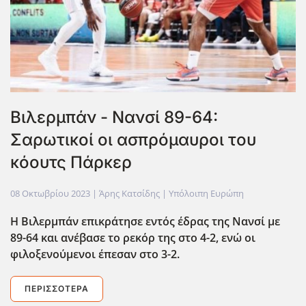
Βιλερμπάν - Νανσί 89-64:
Σαρωτικοί οι ασπρόμαυροι του
κόουτς Πάρκερ
08 Οκτωβρίου 2023
| Άρης Κατσίδης |
Υπόλοιπη Ευρώπη
Η Βιλερμπάν επικράτησε εντός έδρας της Νανσί με
89-64 και ανέβασε το ρεκόρ της στο 4-2, ενώ οι
φιλοξενούμενοι έπεσαν στο 3-2.
ΠΕΡΙΣΣΌΤΕΡΑ