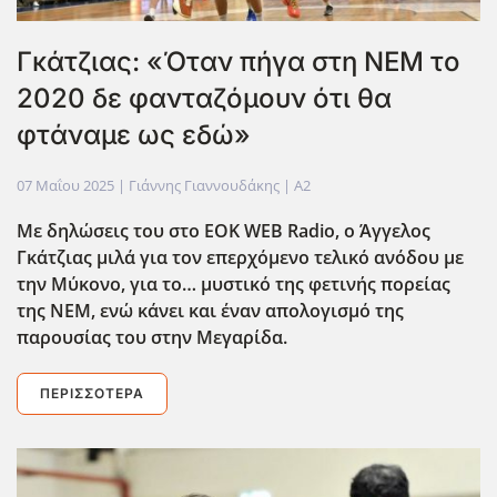
Γκάτζιας: «Όταν πήγα στη ΝΕΜ το
2020 δε φανταζόμουν ότι θα
φτάναμε ως εδώ»
07 Μαΐου 2025
| Γιάννης Γιαννουδάκης |
A2
Με δηλώσεις του στο EOK
WEB
Radio
, ο Άγγελος
Γκάτζιας μιλά για τον επερχόμενο τελικό ανόδου με
την Μύκονο, για το… μυστικό της φετινής πορείας
της ΝΕΜ, ενώ κάνει και έναν απολογισμό της
παρουσίας του στην Μεγαρίδα.
ΠΕΡΙΣΣΌΤΕΡΑ