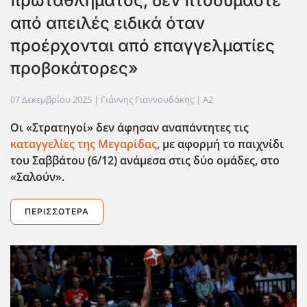
πρωταθλήματος, δεν πτοούμαστε
από απειλές ειδικά όταν
προέρχονται από επαγγελματίες
προβοκάτορες»
07 Δεκεμβρίου 2025
| Γιάννης Γιαννουδάκης |
A2
Οι «Στρατηγοί» δεν άφησαν αναπάντητες τις
καταγγελίες της Μεγαρίδας
, με αφορμή το παιχνίδι
του Σαββάτου (6/12) ανάμεσα στις δύο ομάδες, στο
«Σαλούν».
ΠΕΡΙΣΣΌΤΕΡΑ