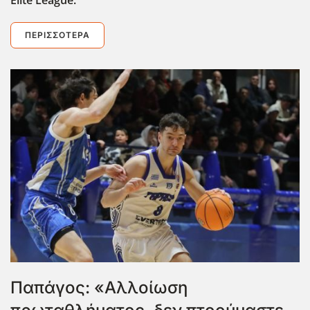
Elite
League
.
ΠΕΡΙΣΣΌΤΕΡΑ
Παπάγος: «Αλλοίωση