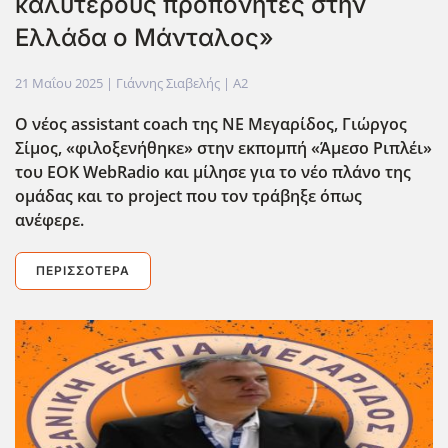
καλύτερους προπονητές στην
Ελλάδα ο Μάνταλος»
21 Μαΐου 2025
| Γιάννης Σιαβελής |
A2
Ο νέος
assistant
coach
της ΝΕ Μεγαρίδος, Γιώργος
Σίμος, «φιλοξενήθηκε» στην εκπομπή «Άμεσο Ριπλέι»
του
EOK
WebRadio
και μίλησε για το νέο πλάνο της
ομάδας και το project που τον τράβηξε όπως
ανέφερε.
ΠΕΡΙΣΣΌΤΕΡΑ