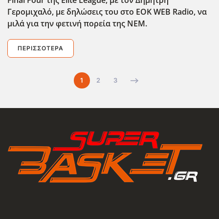
Final
Four
της Elite
League
, με τον Δημήτρη
Γερομιχαλό, με δηλώσεις του στο EOK
WEB
Radio
, να
μιλά για την φετινή πορεία της ΝΕΜ.
ΠΕΡΙΣΣΌΤΕΡΑ
1
2
3