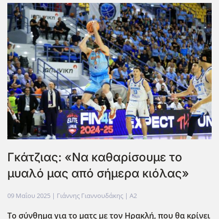
Γκάτζιας: «Να καθαρίσουμε το
μυαλό μας από σήμερα κιόλας»
09 Μαΐου 2025
| Γιάννης Γιαννουδάκης |
A2
Το σύνθημα για το ματς με τον Ηρακλή, που θα κρίνει