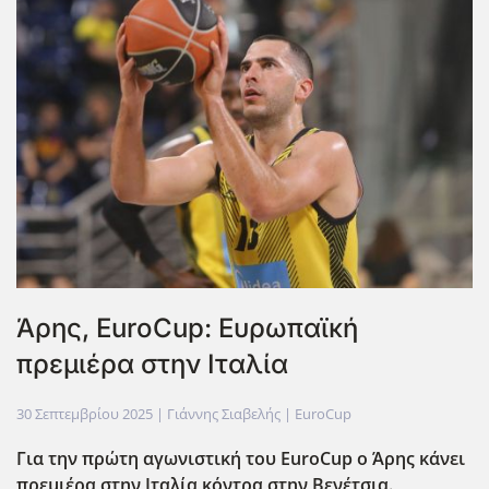
Άρης, EuroCup: Ευρωπαϊκή
πρεμιέρα στην Ιταλία
30 Σεπτεμβρίου 2025
| Γιάννης Σιαβελής |
EuroCup
Για την πρώτη αγωνιστική του EuroCup ο Άρης κάνει
πρεμιέρα στην Ιταλία κόντρα στην Βενέτσια.