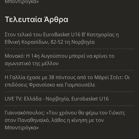
Μποντιρόγκα»
Τελευταία Άρθρα
Στον τελικό του EuroBasket U16 Β’ Κατηγορίας η
Εθνική Κορασίδων, 82-52 τη Νορβηγία
Μονακό: Η 14η Αυγούστου μπορεί να κρίνει το
αγωνιστικό της μέλλον
Η Γαλλία έχασε με 38 πόντους από το Μάρεϊ Στέιτ: Οι
επιδόσεις Φρανσίσκο και Γιαμπουσέλε
LIVE TV: Ελλάδα - Νορβηγία, Eurobasket U16
Γιαννακόπουλος: «Του χρόνου θα φέρω τον Γιόκιτς
στον Παναθηναϊκό, λάθος η κίνηση με τον
Μποντιρόγκα»