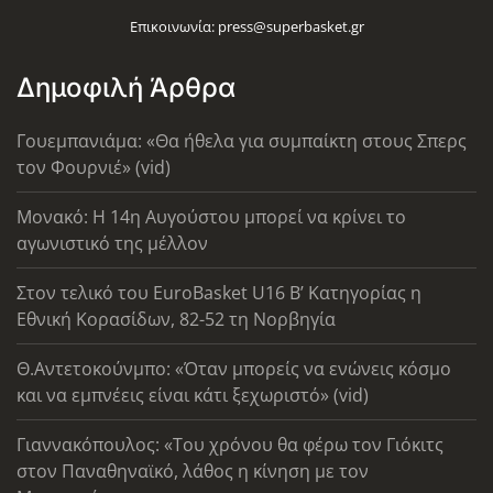
Επικοινωνία:
press@superbasket.gr
Δημοφιλή Άρθρα
Γουεμπανιάμα: «Θα ήθελα για συμπαίκτη στους Σπερς
τον Φουρνιέ» (vid)
Μονακό: Η 14η Αυγούστου μπορεί να κρίνει το
αγωνιστικό της μέλλον
Στον τελικό του EuroBasket U16 Β’ Κατηγορίας η
Εθνική Κορασίδων, 82-52 τη Νορβηγία
Θ.Αντετοκούνμπο: «Όταν μπορείς να ενώνεις κόσμο
και να εμπνέεις είναι κάτι ξεχωριστό» (vid)
Γιαννακόπουλος: «Του χρόνου θα φέρω τον Γιόκιτς
στον Παναθηναϊκό, λάθος η κίνηση με τον