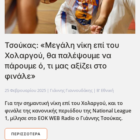
Τσούκας: «Μεγάλη νίκη επί του
Χολαργού, θα παλέψουμε να
πάρουμε ό, τι μας αξίζει στο
φινάλε»
25 Φεβρουαρίου 2025
| Γιάννης Γιαννουδάκης |
Β' Εθνική
Για την σημαντική νίκη επί του Χολαργού, και το
φινάλε της κανονικής περιόδου της National
League
1, μίλησε στο EOK
WEB
Radio
ο Γιάννης Τσούκας.
ΠΕΡΙΣΣΌΤΕΡΑ