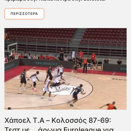
ΠΕΡΙΣΣΌΤΕΡΑ
Χάποελ Τ.Α – Κολοσσός 87-69:
Τεστ με… άρωμα Euroleague για