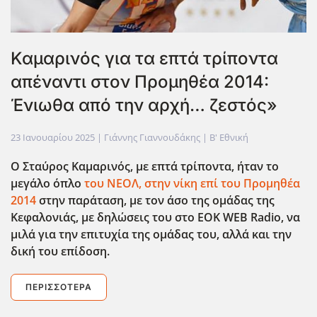
Καμαρινός για τα επτά τρίποντα
απέναντι στον Προμηθέα 2014:
Ένιωθα από την αρχή… ζεστός»
23 Ιανουαρίου 2025
| Γιάννης Γιαννουδάκης |
Β' Εθνική
Ο Σταύρος Καμαρινός, με επτά τρίποντα, ήταν το
μεγάλο όπλο
του ΝΕΟΛ, στην νίκη επί του Προμηθέα
2014
στην παράταση, με τον άσο της ομάδας της
Κεφαλονιάς, με δηλώσεις του στο EOK
WEB
Radio
, να
μιλά για την επιτυχία της ομάδας του, αλλά και την
δική του επίδοση.
ΠΕΡΙΣΣΌΤΕΡΑ