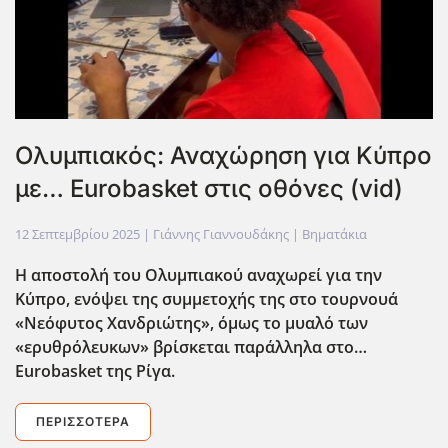
Ολυμπιακός: Αναχώρηση για Κύπρο
με… Eurobasket στις οθόνες (vid)
12 Σεπτεμβρίου 2025
| Γιάννης Γιαννουδάκης |
Βηματάκια
Η αποστολή του Ολυμπιακού αναχωρεί για την
Κύπρο, ενόψει της συμμετοχής της στο τουρνουά
«Νεόφυτος Χανδριώτης», όμως το μυαλό των
«ερυθρόλευκων» βρίσκεται παράλληλα στο…
Eurobasket
της Ρίγα.
ΠΕΡΙΣΣΌΤΕΡΑ