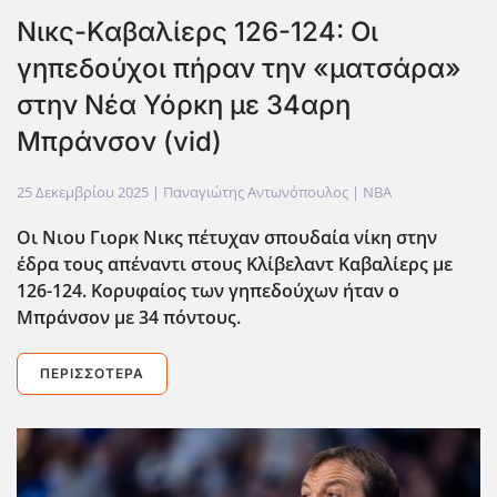
Νικς-Καβαλίερς 126-124: Οι
γηπεδούχοι πήραν την «ματσάρα»
στην Νέα Υόρκη με 34αρη
Μπράνσον (vid)
25 Δεκεμβρίου 2025
| Παναγιώτης Αντωνόπουλος |
NBA
Οι Νιου Γιορκ Νικς πέτυχαν σπουδαία νίκη στην
έδρα τους απέναντι στους Κλίβελαντ Καβαλίερς με
126-124. Κορυφαίος των γηπεδούχων ήταν ο
Μπράνσον με 34 πόντους.
ΠΕΡΙΣΣΌΤΕΡΑ