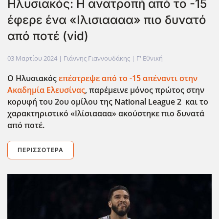
Ηλυσιακός: Η ανατροπή από το -15
έφερε ένα «Ιλισιαααα» πιο δυνατό
από ποτέ (vid)
03 Μαρτίου 2024
| Γιάννης Γιαννουδάκης |
Γ' Εθνική
Ο Ηλυσιακός
επέστρεψε από το -15 απέναντι στην
Ακαδημία Ελευσίνας
, παρέμεινε μόνος πρώτος στην
κορυφή του 2ου ομίλου της National League 2 και το
χαρακτηριστικό «Ιλίσιαααα» ακούστηκε πιο δυνατά
από ποτέ.
ΠΕΡΙΣΣΌΤΕΡΑ