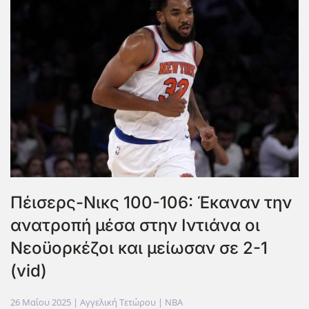
Πέισερς-Νικς 100-106: Έκαναν την
ανατροπή μέσα στην Ιντιάνα οι
Νεοϋορκέζοι και μείωσαν σε 2-1
(vid)
26 Μαΐου 2025
| Αγγελική Τετώρου |
NBA