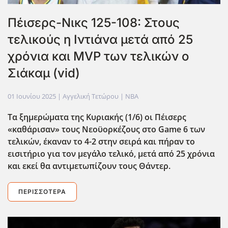
Πέισερς-Νικς 125-108: Στους
τελικούς η Ιντιάνα μετά από 25
χρόνια και MVP των τελικών o
Σιάκαμ (vid)
01 Ιουνίου 2025
| Αγγελική Τετώρου |
NBA
Tα ξημερώματα της Κυριακής (1/6) οι Πέισερς
«καθάρισαν» τους Νεοϋορκέζους στο Game 6 των
τελικών, έκαναν το 4-2 στην σειρά και πήραν το
εισιτήριο για τον μεγάλο τελικό, μετά από 25 χρόνια
και εκεί θα αντιμετωπίζουν τους Θάντερ.
ΠΕΡΙΣΣΌΤΕΡΑ