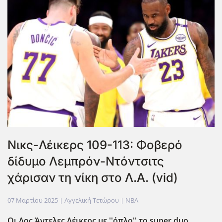
Νικς-Λέικερς 109-113: Φοβερό
δίδυμο Λεμπρόν-Ντόντσιτς
χάρισαν τη νίκη στο Λ.Α. (vid)
07 Μαρτίου 2025
| Αγγελική Τετώρου |
NBA
Οι Λος Άντελες Λέικερς με ''όπλο'' το super duo