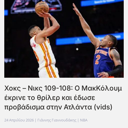
Χοκς – Νικς 109-108: Ο ΜακΚόλουμ
έκρινε το θρίλερ και έδωσε
προβάδισμα στην Ατλάντα (vids)
24 Απριλίου 2026
| Γιάννης Γιαννουδάκης |
NBA