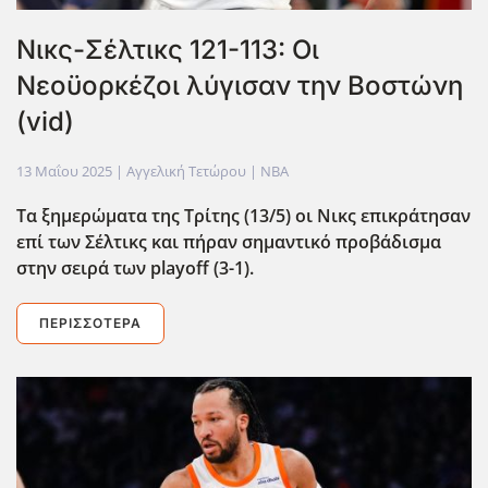
Νικς-Σέλτικς 121-113: Oι
Νεοϋορκέζοι λύγισαν την Βοστώνη
(vid)
13 Μαΐου 2025
| Αγγελική Τετώρου |
NBA
Τα ξημερώματα της Τρίτης (13/5) οι Νικς επικράτησαν
επί των Σέλτικς και πήραν σημαντικό προβάδισμα
στην σειρά των playoff (3-1).
ΠΕΡΙΣΣΌΤΕΡΑ