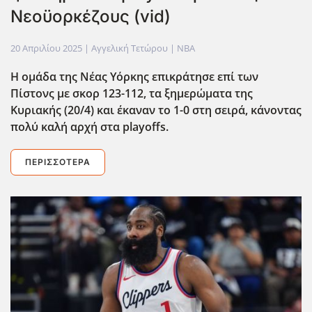
Νεοϋορκέζους (vid)
20 Απριλίου 2025
| Αγγελική Τετώρου |
NBA
Η ομάδα της Νέας Υόρκης επικράτησε επί των
Πίστονς με σκορ 123-112, τα ξημερώματα της
Κυριακής (20/4) και έκαναν το 1-0 στη σειρά, κάνοντας
πολύ καλή αρχή στα playoffs.
ΠΕΡΙΣΣΌΤΕΡΑ