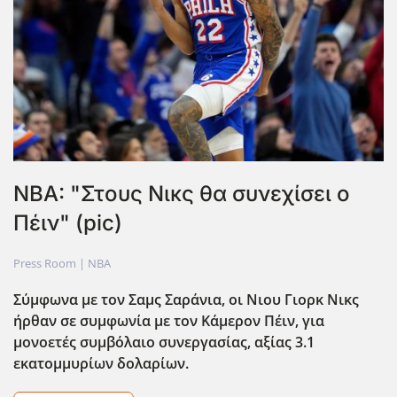
NBA: "Στους Νικς θα συνεχίσει ο
Πέιν" (pic)
Press Room |
NBA
Σύμφωνα με τον Σαμς Σαράνια, οι Νιου Γιορκ Νικς
ήρθαν σε συμφωνία με τον Κάμερον Πέιν, για
μονοετές συμβόλαιο συνεργασίας, αξίας 3.1
εκατομμυρίων δολαρίων.