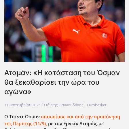
Αταμάν: «Η κατάσταση του Όσμαν
θα ξεκαθαρίσει την ώρα του
αγώνα»
11 Σεπτεμβρίου 2025
| Γιάννης Γιαννουδάκης |
Eurobasket
Ο Τσέντι Όσμαν
απουσίασε και από την προπόνηση
της Πέμπτης (11/9),
με τον Εργκίν Αταμάν, με