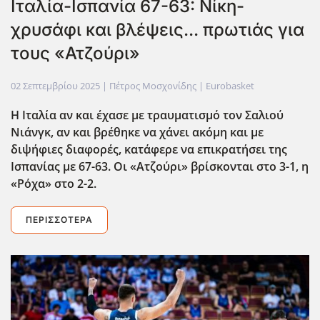
Ιταλία-Ισπανία 67-63: Νίκη-
χρυσάφι και βλέψεις... πρωτιάς για
τους «Ατζούρι»
02 Σεπτεμβρίου 2025
| Πέτρος Μοσχονίδης |
Eurobasket
Η Ιταλία αν και έχασε με τραυματισμό τον Σαλιού
Νιάνγκ, αν και βρέθηκε να χάνει ακόμη και με
διψήφιες διαφορές, κατάφερε να επικρατήσει της
Ισπανίας με 67-63. Οι «Ατζούρι» βρίσκονται στο 3-1, η
«Ρόχα» στο 2-2.
ΠΕΡΙΣΣΌΤΕΡΑ