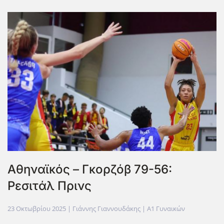
Αθηναϊκός – Γκορζόβ 79-56:
Ρεσιτάλ Πρινς
23 Οκτωβρίου 2025
| Γιάννης Γιαννουδάκης |
Α1 Γυναικών