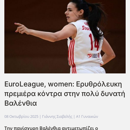
ΕuroLeague, women: Ερυθρόλευκη
πρεμιέρα κόντρα στην πολύ δυνατή
Βαλένθια
08 Οκτωβρίου 2025
| Γιάννης Σιαβελής |
Α1 Γυναικών
Την πανίσχυρη Βαλένθια αντιμετωπίζει ο