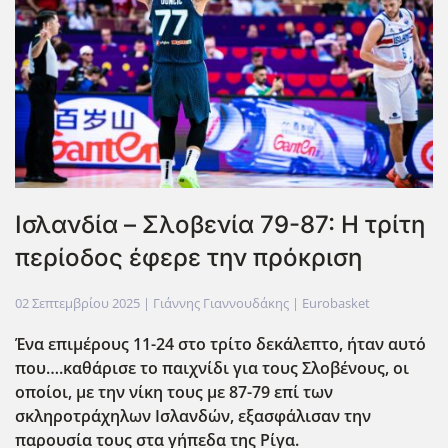
Ισλανδία – Σλοβενία 79-87: Η τρίτη
περίοδος έφερε την πρόκριση
02 Σεπτεμβρίου 2025
| Γιάννης Γιαννουδάκης |
Eurobasket
Ένα επιμέρους 11-24 στο τρίτο δεκάλεπτο, ήταν αυτό
που….καθάρισε το παιχνίδι για τους Σλοβένους, οι
οποίοι, με την νίκη τους με 87-79 επί των
σκληροτράχηλων Ισλανδών, εξασφάλισαν την
παρουσία τους στα γήπεδα της Ρίγα.