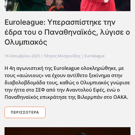
Euroleague: Υπερασπίστηκε την
έδρα του ο Παναθηναϊκός, λύγισε ο
Ολυμπιακός
16 Οκτωβρίου 2025
| Πέτρος Μοσχονίδης |
Euroleague
Η 4η αγωνιστική της Euroleague ολοκληρώθηκε, με
τους «αιώνιους» να έχουν αντίθετο ξεκίνημα στην
διαβολοβδομάδα τους, καθώς ο Ολυμπιακός γνώρισε
την ήττα στο ΣΕΦ από την Αναντολού Εφές, ενώ ο
Παναθηναϊκός επικράτησε της Βιλερμπάν στο ΟΑΚΑ.
ΠΕΡΙΣΣΌΤΕΡΑ