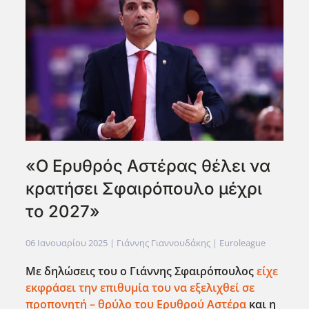
«Ο Ερυθρός Αστέρας θέλει να
κρατήσει Σφαιρόπουλο μέχρι
το 2027»
06 Ιανουαρίου 2025
| Γιάννης Γιαννουδάκης |
Euroleague
Με δηλώσεις του ο Γιάννης Σφαιρόπουλος
είχε
εκφράσει την επιθυμία του να εξελιχθεί σε
προπονητή – θρύλο του Ερυθρού Αστέρα
και η