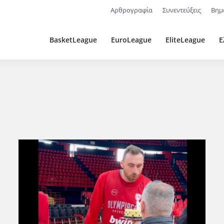
Αρθρογραφία
Συνεντεύξεις
Βημ
BasketLeague
EuroLeague
EliteLeague
Ε