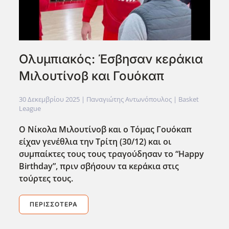
Ολυμπιακός: Έσβησαν κεράκια
Μιλουτίνοβ και Γουόκαπ
30 Δεκεμβρίου 2025
| Παναγιώτης Αντωνόπουλος |
Basket
League
Ο Νίκολα Μιλουτίνοβ και ο Τόμας Γουόκαπ
είχαν γενέθλια την Τρίτη (30/12) και οι
συμπαίκτες τους τους τραγούδησαν το “Happy
Birthday”, πριν σβήσουν τα κεράκια στις
τούρτες τους.
ΠΕΡΙΣΣΌΤΕΡΑ