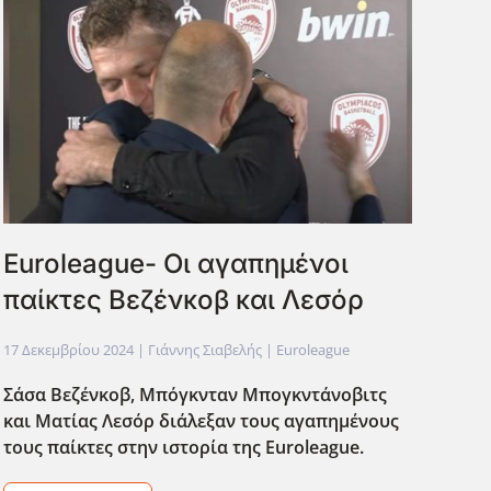
Euroleague- Οι αγαπημένοι
παίκτες Βεζένκοβ και Λεσόρ
17 Δεκεμβρίου 2024
| Γιάννης Σιαβελής |
Euroleague
Σάσα Βεζένκοβ, Μπόγκνταν Μπογκντάνοβιτς
και Ματίας Λεσόρ διάλεξαν τους αγαπημένους
τους παίκτες στην ιστορία της Euroleague.