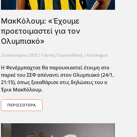
ΜακΚόλουμ: «Έχουμε
προετοιμαστεί για τον
Ολυμπιακό»
23 Ιανουαρίου 2025
| Γιάννης Γιαννουδάκης |
Euroleague
Η Φενέρμπαχτσε θα παρουσιαστεί έτοιμη στο
παρκέ του ΣΕΦ απέναντι στον Ολυμπιακό (24/1,
21:15), όπως ξεκαθάρισε στις δηλώσεις του ο
Έρικ ΜακΚόλουμ.
ΠΕΡΙΣΣΌΤΕΡΑ