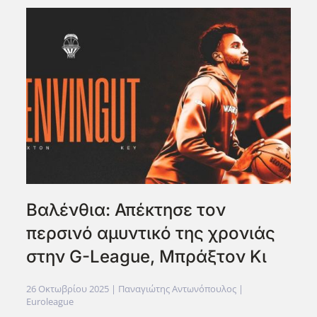
Βαλένθια: Απέκτησε τον
περσινό αμυντικό της χρονιάς
στην G-League, Μπράξτον Κι
26 Οκτωβρίου 2025
| Παναγιώτης Αντωνόπουλος |
Euroleague