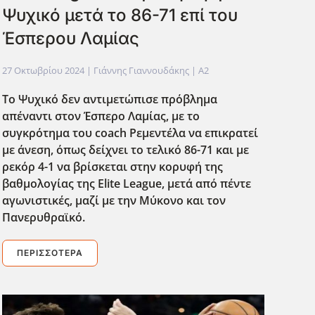
Ψυχικό μετά το 86-71 επί του
Έσπερου Λαμίας
27 Οκτωβρίου 2024
| Γιάννης Γιαννουδάκης |
A2
Το Ψυχικό δεν αντιμετώπισε πρόβλημα
απέναντι στον Έσπερο Λαμίας, με το
συγκρότημα του coach
Ρεμεντέλα να επικρατεί
με άνεση, όπως δείχνει το τελικό 86-71 και με
ρεκόρ 4-1 να βρίσκεται στην κορυφή της
βαθμολογίας της Elite
League
, μετά από πέντε
αγωνιστικές, μαζί με την Μύκονο και τον
Πανερυθραϊκό.
ΠΕΡΙΣΣΌΤΕΡΑ