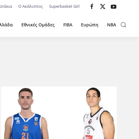
ατάκια
Ο Ακάλυπτος
Superbasket Girl
λλάδα
Εθνικές Ομάδες
FIBA
Ευρώπη
NBA