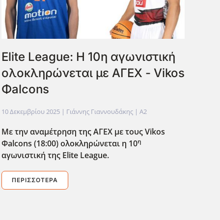
Elite League: Η 10η αγωνιστική
ολοκληρώνεται με ΑΓΕΧ - Vikos
Φalcons
10 Δεκεμβρίου 2025
| Γιάννης Γιαννουδάκης |
A2
Με την αναμέτρηση της ΑΓΕΧ με τους Vikos
η
Φalcons
(18:00) ολοκληρώνεται η 10
αγωνιστική της Elite
League
.
ΠΕΡΙΣΣΌΤΕΡΑ