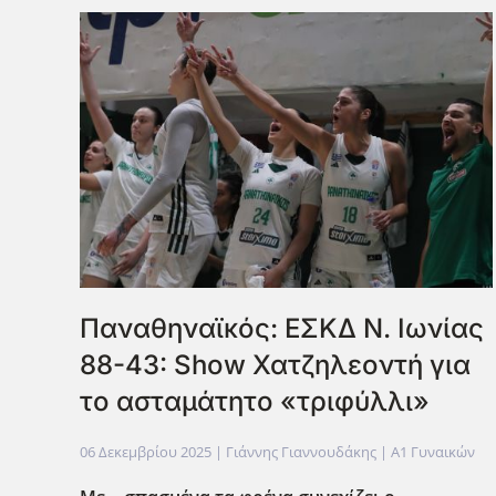
Παναθηναϊκός: ΕΣΚΔ Ν. Ιωνίας
88-43: Show Χατζηλεοντή για
το ασταμάτητο «τριφύλλι»
06 Δεκεμβρίου 2025
| Γιάννης Γιαννουδάκης |
Α1 Γυναικών