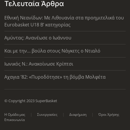
Τελευταία Άρθρα
Εθνική Νεανίδων: Με Λιθουανία στα προημιτελικά του
Eurobasket U18 Β’ κατηγορίας
Αμύντας: Ανανέωσε ο Ιωάννου
Και με την… βούλα στους Νάγκετς ο Ντιαλό
Ιωνικός Ν.: Ανακοίνωσε Κρίπτσι
Αχαγια ’82: «Πυροδότησε» τη βόμβα Μολφέτα
© Copyright 2023 SuperBasket
Η Ομάδα μας
Συνεργασίες
Διαφήμιση
Όροι Χρήσης
Επικοινωνία