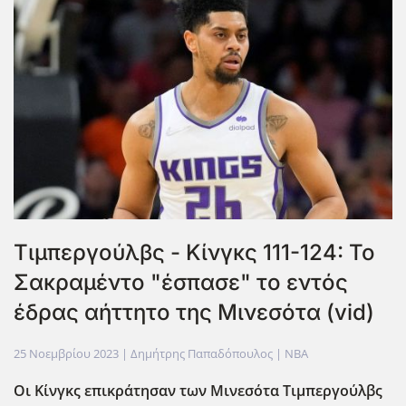
Τιμπεργούλβς - Κίνγκς 111-124: Το
Σακραμέντο "έσπασε" το εντός
έδρας αήττητο της Μινεσότα (vid)
25 Νοεμβρίου 2023
| Δημήτρης Παπαδόπουλος |
NBA
Οι Κίνγκς επικράτησαν των Μινεσότα Τιμπεργούλβς