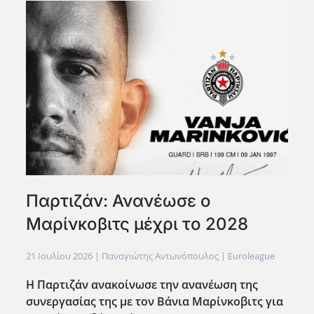
Παρτιζάν: Ανανέωσε ο
Μαρίνκοβιτς μέχρι το 2028
21 Ιουλίου 2026
| Παναγιώτης Αντωνόπουλος |
Euroleague
Η Παρτιζάν ανακοίνωσε την ανανέωση της
συνεργασίας της με τον Βάνια Μαρίνκοβιτς για