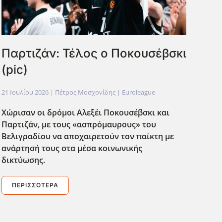
Παρτιζάν: Τέλος ο Ποκουσέβσκι
(pic)
21 Ιουλίου 2026
| Πέτρος Μοσχονίδης |
Euroleague
Χώρισαν οι δρόμοι Αλεξέι Ποκουσέβσκι και
Παρτιζάν, με τους «ασπρόμαυρους» του
Βελιγραδίου να αποχαιρετούν τον παίκτη με
ανάρτησή τους στα μέσα κοινωνικής
δικτύωσης.
ΠΕΡΙΣΣΌΤΕΡΑ