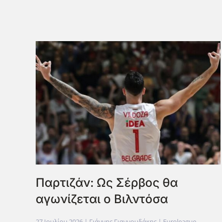
Παρτιζάν: Ως Σέρβος θα
αγωνίζεται ο Βιλντόσα
27 Ιουλίου 2026
| Γιάννης Γιαννουδάκης |
Euroleague