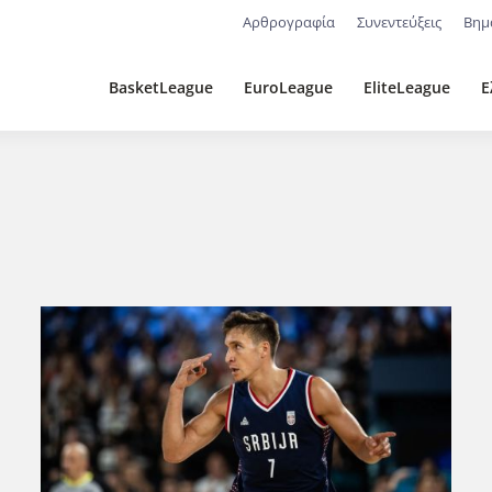
Αρθρογραφία
Συνεντεύξεις
Βημ
BasketLeague
EuroLeague
EliteLeague
Ε