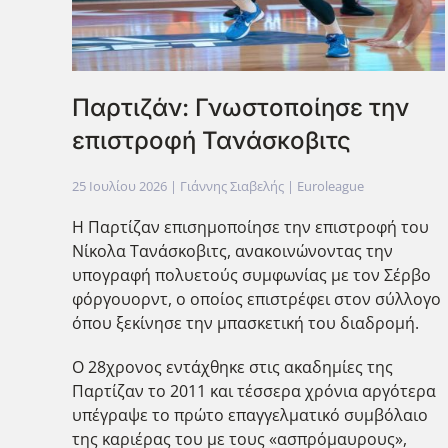
Παρτιζάν: Γνωστοποίησε την
επιστροφή Τανάσκοβιτς
25 Ιουλίου 2026
| Γιάννης Σιαβελής |
Euroleague
Η Παρτίζαν επισημοποίησε την επιστροφή του
Νίκολα Τανάσκοβιτς, ανακοινώνοντας την
υπογραφή πολυετούς συμφωνίας με τον Σέρβο
φόργουορντ, ο οποίος επιστρέφει στον σύλλογο
όπου ξεκίνησε την μπασκετική του διαδρομή.
Ο 28χρονος εντάχθηκε στις ακαδημίες της
Παρτίζαν το 2011 και τέσσερα χρόνια αργότερα
υπέγραψε το πρώτο επαγγελματικό συμβόλαιο
της καριέρας του με τους «ασπρόμαυρους»,