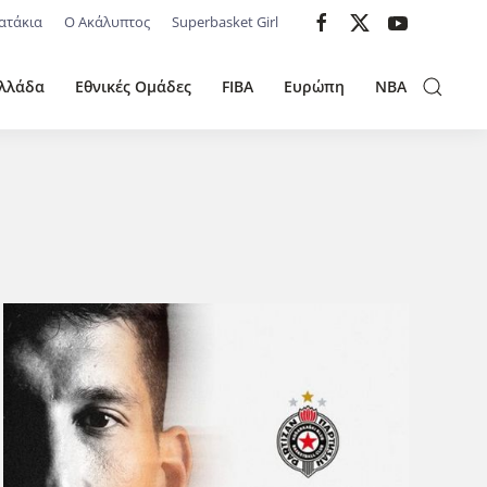
ατάκια
Ο Ακάλυπτος
Superbasket Girl
λλάδα
Εθνικές Ομάδες
FIBA
Ευρώπη
NBA