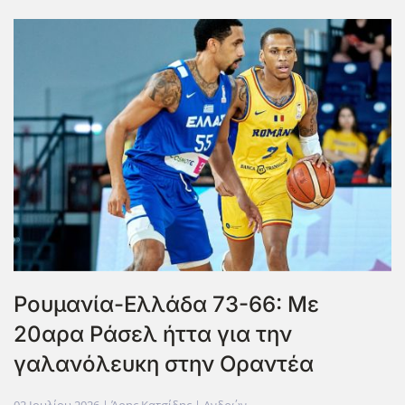
Ρουμανία-Ελλάδα 73-66: Με
20αρα Ράσελ ήττα για την
γαλανόλευκη στην Οραντέα
02 Ιουλίου 2026
| Άρης Κατσίδης |
Ανδρών