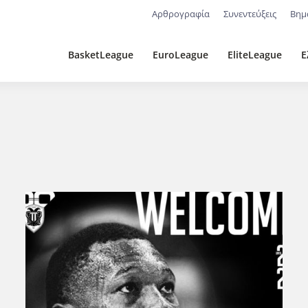
Αρθρογραφία
Συνεντεύξεις
Βημ
BasketLeague
EuroLeague
EliteLeague
Ε