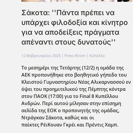
Σάκοτα: ''Πάντα πρέπει να
υπάρχει φιλοδοξία και κίνητρο
για να αποδείξεις πράγματα
απέναντι στους δυνατούς''
12 Φεβρουαρίου 2025
| Press Room |
Κύπελλο
Το μεσημέρι της Τετάρτης (12/2) η ομάδα της
ΑΕΚ προπονήθηκε στο βοηθητικό γήπεδο του
Κλειστού Γυμναστηρίου Νέας Αλικαρνασσού εν
όψει του προημιτελικού της Πέμπτης κόντρα
στον ΠΑΟΚ (17:00) για το
Final
8 Κυπέλλου
Ανδρών. Περί αυτού μίλησαν στην επίσημη
σελίδα της ΕΟΚ ο προπονητής της ομάδας,
Ντράγκαν Σάκοτα, καθώς και οι
παίκτες ΡέιΚουαν Γκρέι και Πρέντις Χαμπ.