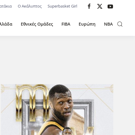
ατάκια
Ο Ακάλυπτος
Superbasket Girl
λλάδα
Εθνικές Ομάδες
FIBA
Ευρώπη
NBA