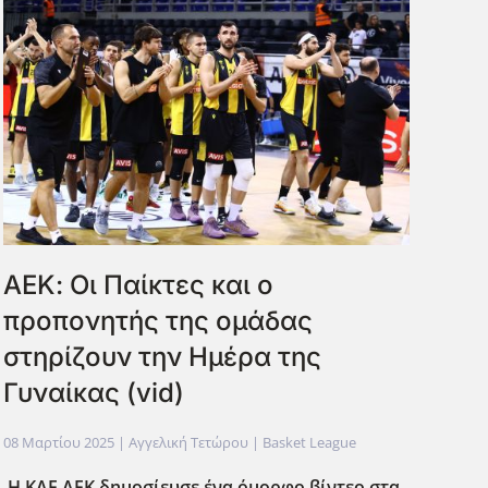
ΑΕΚ: Οι Παίκτες και ο
προπονητής της ομάδας
στηρίζουν την Ημέρα της
Γυναίκας (vid)
08 Μαρτίου 2025
| Αγγελική Τετώρου |
Basket League
H KAE AEK δημοσίευσε ένα όμορφο βίντεο στα