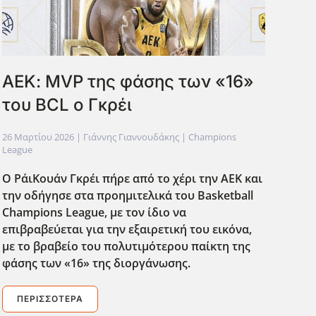
ΑΕΚ: MVP της φάσης των «16»
του BCL ο Γκρέι
26 Μαρτίου 2026
| Γιάννης Γιαννουδάκης |
Champions
League
Ο ΡάιΚουάν Γκρέι πήρε από το χέρι την ΑΕΚ και
την οδήγησε στα προημιτελικά του Basketball
Champions
League
, με τον ίδιο να
επιβραβεύεται για την εξαιρετική του εικόνα,
με το βραβείο του πολυτιμότερου παίκτη της
φάσης των «16» της διοργάνωσης.
ΠΕΡΙΣΣΌΤΕΡΑ