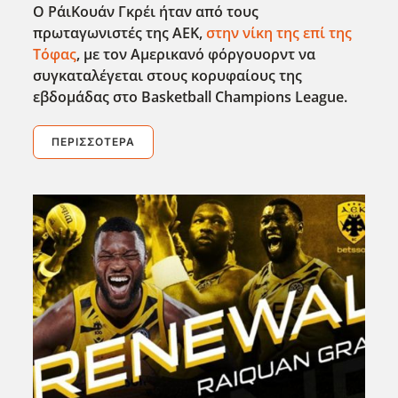
Ο ΡάιΚουάν Γκρέι ήταν από τους
πρωταγωνιστές της ΑΕΚ,
στην νίκη της επί της
Τόφας
, με τον Αμερικανό φόργουορντ να
συγκαταλέγεται στους κορυφαίους της
εβδομάδας στο Basketball
Champions
League
.
ΠΕΡΙΣΣΌΤΕΡΑ