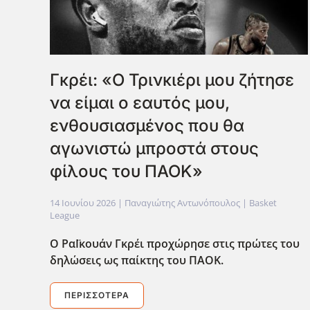
Γκρέι: «Ο Τρινκιέρι μου ζήτησε
να είμαι ο εαυτός μου,
ενθουσιασμένος που θα
αγωνιστώ μπροστά στους
φίλους του ΠΑΟΚ»
14 Ιουνίου 2026
| Παναγιώτης Αντωνόπουλος |
Basket
League
Ο ΡαΪκουάν Γκρέι προχώρησε στις πρώτες του
δηλώσεις ως παίκτης του ΠΑΟΚ.
ΠΕΡΙΣΣΌΤΕΡΑ