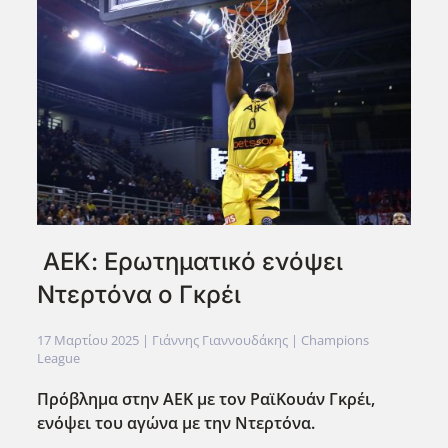
ΑΕΚ: Ερωτηματικό ενόψει
Ντερτόνα ο Γκρέι
17 Μαρτίου 2025
| Γιάννης Γιαννουδάκης |
Champions
League
Πρόβλημα στην ΑΕΚ με τον ΡαϊΚουάν Γκρέι,
ενόψει του αγώνα με την Ντερτόνα.