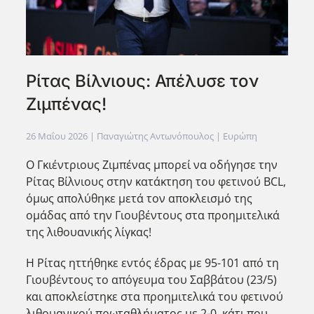
Ρίτας Βίλνιους: Απέλυσε τον
Ζιμπένας!
26 Μαΐου 2026
| Παναγιώτης Αντωνόπουλος |
Ευρώπη
Ο Γκιέντριους Ζιμπένας μπορεί να οδήγησε την
Ρίτας Βίλνιους στην κατάκτηση του φετινού BCL,
όμως απολύθηκε μετά τον αποκλεισμό της
ομάδας από την Γιουβέντους στα προημιτελικά
της λιθουανικής λίγκας!
Η Ρίτας ηττήθηκε εντός έδρας με 95-101 από τη
Γιουβέντους το απόγευμα του Σαββάτου (23/5)
και αποκλείστηκε στα προημιτελικά του φετινού
λιθουανικού πρωταθλήματος με 2-0, κάτι που