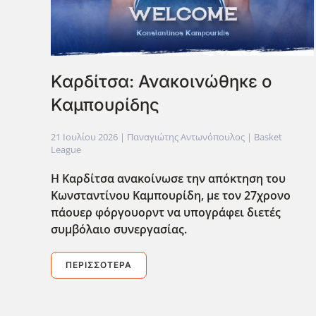
Καρδίτσα: Ανακοινώθηκε ο
Καμπουρίδης
21 Ιουλίου 2026
| Παναγιώτης Αντωνόπουλος |
Basket
League
Η Καρδίτσα ανακοίνωσε την απόκτηση του
Κωνσταντίνου Καμπουρίδη, με τον 27χρονο
πάουερ φόργουορντ να υπογράφει διετές
συμβόλαιο συνεργασίας.
ΠΕΡΙΣΣΌΤΕΡΑ