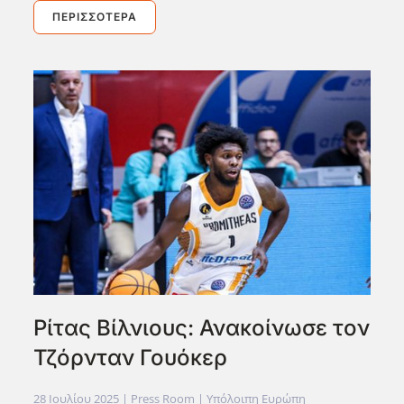
ΠΕΡΙΣΣΌΤΕΡΑ
Ρίτας Βίλνιους: Ανακοίνωσε τον
Τζόρνταν Γουόκερ
28 Ιουλίου 2025
| Press Room |
Υπόλοιπη Ευρώπη