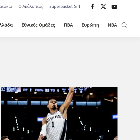
ατάκια
Ο Ακάλυπτος
Superbasket Girl
λλάδα
Εθνικές Ομάδες
FIBA
Ευρώπη
NBA