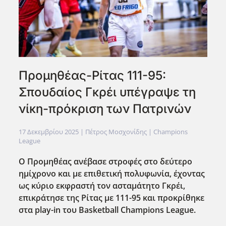
Προμηθέας-Ρίτας 111-95:
Σπουδαίος Γκρέι υπέγραψε τη
νίκη-πρόκριση των Πατρινών
17 Δεκεμβρίου 2025
| Πέτρος Μοσχονίδης |
Champions
League
Ο Προμηθέας ανέβασε στροφές στο δεύτερο
ημίχρονο και με επιθετική πολυφωνία, έχοντας
ως κύριο εκφραστή τον ασταμάτητο Γκρέι,
επικράτησε της Ρίτας με 111-95 και προκρίθηκε
στα play-in του Basketball Champions League.