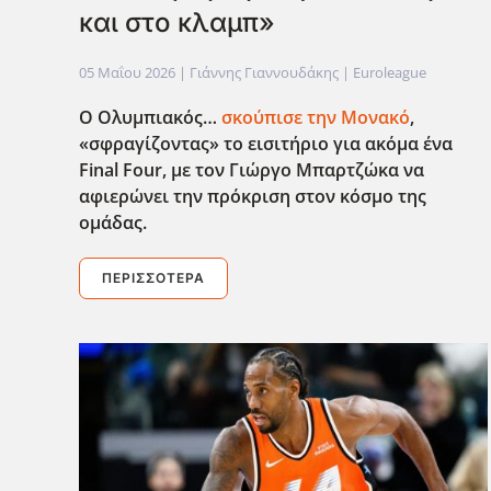
και στο κλαμπ»
05 Μαΐου 2026
| Γιάννης Γιαννουδάκης |
Euroleague
Ο Ολυμπιακός…
σκούπισε την Μονακό
,
«σφραγίζοντας» το εισιτήριο για ακόμα ένα
Final
Four
, με τον Γιώργο Μπαρτζώκα να
αφιερώνει την πρόκριση στον κόσμο της
ομάδας.
ΠΕΡΙΣΣΌΤΕΡΑ