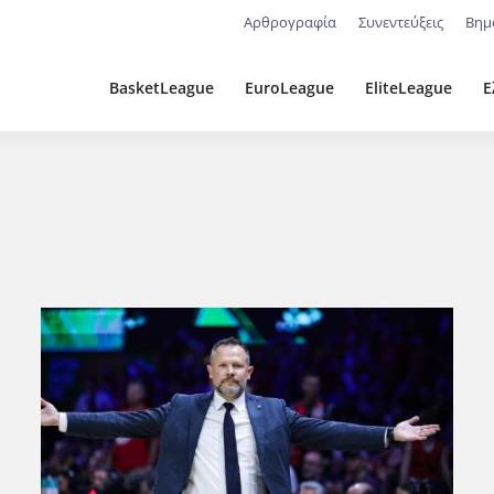
Αρθρογραφία
Συνεντεύξεις
Βημ
BasketLeague
EuroLeague
EliteLeague
Ε