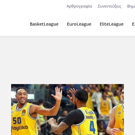
Αρθρογραφία
Συνεντεύξεις
Βημ
BasketLeague
EuroLeague
EliteLeague
Ε