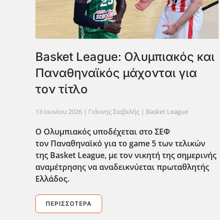
Βasket League: Ολυμπιακός και
Παναθηναϊκός μάχονται για
τον τίτλο
13 Ιουνίου 2026
| Γιάννης Σιαβελής |
Basket League
O Oλυμπιακός υποδέχεται στο ΣΕΦ
τον Παναθηναϊκό για το game 5 των τελικών
της Basket League, με τον νικητή της σημερινής
αναμέτρησης να αναδεικνύεται πρωταθλητής
Ελλάδος.
ΠΕΡΙΣΣΌΤΕΡΑ