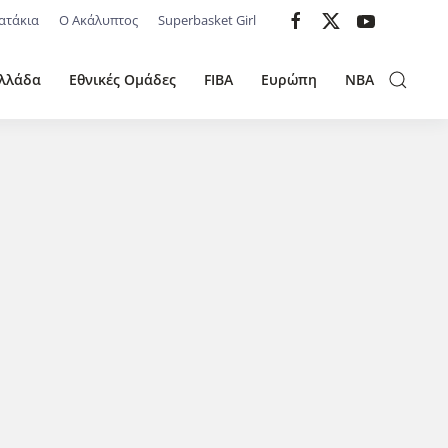
ατάκια
Ο Ακάλυπτος
Superbasket Girl
λλάδα
Εθνικές Ομάδες
FIBA
Ευρώπη
NBA