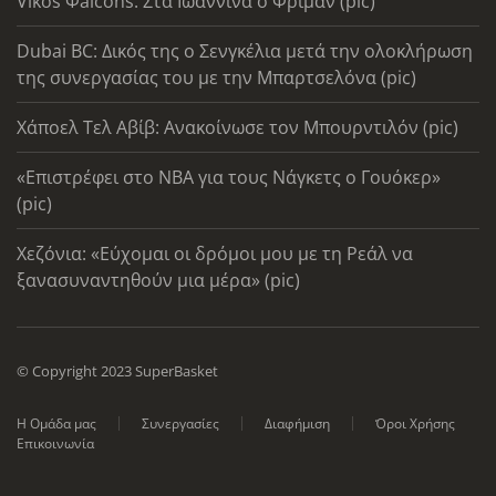
Vikos Φalcons: Στα Ιωάννινα ο Φρίμαν (pic)
Dubai BC: Δικός της ο Σενγκέλια μετά την ολοκλήρωση
της συνεργασίας του με την Μπαρτσελόνα (pic)
Χάποελ Τελ Αβίβ: Ανακοίνωσε τον Μπουρντιλόν (pic)
«Επιστρέφει στο ΝΒΑ για τους Νάγκετς ο Γουόκερ»
(pic)
Χεζόνια: «Εύχομαι οι δρόμοι μου με τη Ρεάλ να
ξανασυναντηθούν μια μέρα» (pic)
© Copyright 2023 SuperBasket
Η Ομάδα μας
Συνεργασίες
Διαφήμιση
Όροι Χρήσης
Επικοινωνία