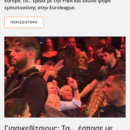
Europe
, τα… έβαλε με την FIBA
και έδωσε ψήφο
εμπιστοσύνης στην Euroleague
.
ΠΕΡΙΣΣΌΤΕΡΑ
Γιασικεβίτσιους: Τα… έσπασε με