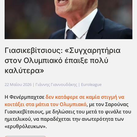
Γιασικεβίτσιους: «Συγχαρητήρια
στον Ολυμπιακό έπαιξε πολύ
καλύτερα»
22 Μαΐου 2026
| Γιάννης Γιαννουδάκης |
Euroleague
Η Φενέρμπαχτσε
δεν κατάφερε σε καμία στιγμή να
κοιτάξει στα μάτια τον Ολυμπιακό
, με τον Σαρούνας
Γιασικεβίτσιους, με δηλώσεις του μετά το φινάλε του
ημιτελικού, να παραδέχεται την ανωτερότητα των
«ερυθρόλευκων».