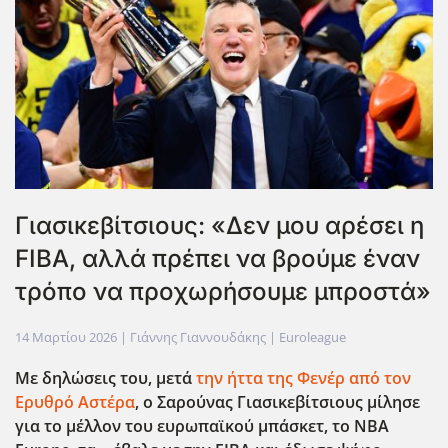
Γιασικεβίτσιους: «Δεν μου αρέσει η
FIBA, αλλά πρέπει να βρούμε έναν
τρόπο να προχωρήσουμε μπροστά»
14 Μαρτίου 2026
| Γιάννης Γιαννουδάκης |
Euroleague
Με δηλώσεις του, μετά
την ήττα της Φενέρ από τον
Ερυθρό Αστέρα
, ο Σαρούνας Γιασικεβίτσιους μίλησε
για το μέλλον του ευρωπαϊκού μπάσκετ, το NBA