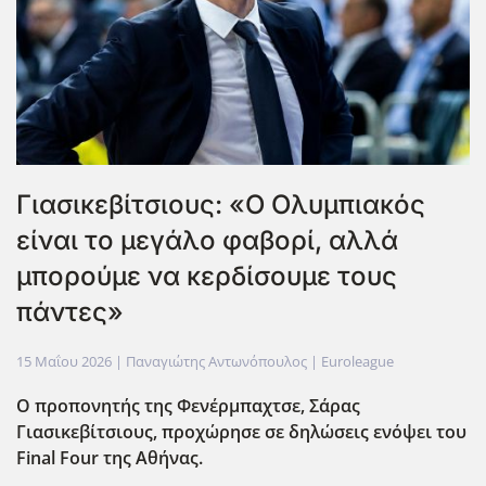
Γιασικεβίτσιους: «Ο Ολυμπιακός
είναι το μεγάλο φαβορί, αλλά
μπορούμε να κερδίσουμε τους
πάντες»
15 Μαΐου 2026
| Παναγιώτης Αντωνόπουλος |
Euroleague
Ο προπονητής της Φενέρμπαχτσε, Σάρας
Γιασικεβίτσιους, προχώρησε σε δηλώσεις ενόψει του
Final Four της Αθήνας.