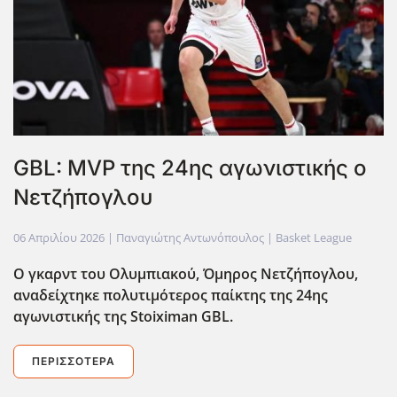
GBL: MVP της 24ης αγωνιστικής ο
Νετζήπογλου
06 Απριλίου 2026
| Παναγιώτης Αντωνόπουλος |
Basket League
Ο γκαρντ του Ολυμπιακού, Όμηρος Νετζήπογλου,
αναδείχτηκε πολυτιμότερος παίκτης της 24ης
αγωνιστικής της Stoiximan GBL.
ΠΕΡΙΣΣΌΤΕΡΑ