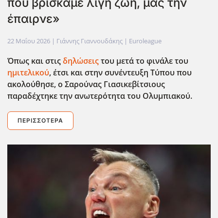
που βρίσκαμε λίγη ζωή, μας την
έπαιρνε»
22 Μαΐου 2026
| Γιάννης Γιαννουδάκης |
Euroleague
Όπως και στις
δηλώσεις
του μετά το φινάλε του
ημιτελικού
, έτσι και στην συνέντευξη Τύπου που
ακολούθησε, ο Σαρούνας Γιασικεβίτσιους
παραδέχτηκε την ανωτερότητα του Ολυμπιακού.
ΠΕΡΙΣΣΌΤΕΡΑ