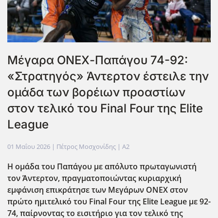
Μέγαρα ΟΝΕΧ-Παπάγου 74-92:
«Στρατηγός» Άντερτον έστειλε την
ομάδα των βορέιων προαστίων
στον τελικό του Final Four της Elite
League
01 Μαΐου 2026
| Πέτρος Μοσχονίδης |
A2
Η ομάδα του Παπάγου με απόλυτο πρωταγωνιστή
τον Άντερτον, πραγματοποιώντας κυριαρχική
εμφάνιση επικράτησε των Μεγάρων ΟΝΕΧ στον
πρώτο ημιτελικό του Final Four της Elite League με 92-
74, παίρνοντας το εισιτήριο για τον τελικό της