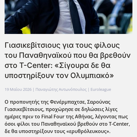
Γιασικεβίτσιους για τους φίλους
του Παναθηναϊκού που θα βρεθούν
στο T-Center: «Σίγουρα δε θα
υποστηρίξουν τον Ολυμπιακό»
19 Μαΐου 2026
| Παναγιώτης Αντωνόπουλος |
Euroleague
Ο προπονητής της Φενέρμπαχτσε, Σαρούνας
Γιασικεβίτσιους, προχώρησε σε δηλώσεις λίγες
ημέρες πριν το Final Four της Αθήνας, λέγοντας πως
όσοι φίλοι του Παναθηναϊκού βρεθούν στο T-Center,
δε θα υποστηρίξουν τους «ερυθρόλευκους».