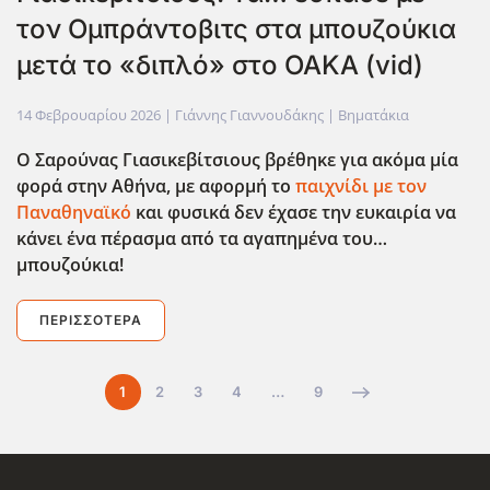
τον Ομπράντοβιτς στα μπουζούκια
μετά το «διπλό» στο ΟΑΚΑ (vid)
14 Φεβρουαρίου 2026
| Γιάννης Γιαννουδάκης |
Βηματάκια
Ο Σαρούνας Γιασικεβίτσιους βρέθηκε για ακόμα μία
φορά στην Αθήνα, με αφορμή το
παιχνίδι με τον
Παναθηναϊκό
και φυσικά δεν έχασε την ευκαιρία να
κάνει ένα πέρασμα από τα αγαπημένα του…
μπουζούκια!
ΠΕΡΙΣΣΌΤΕΡΑ
1
2
3
4
…
9