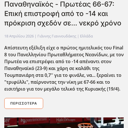
Παναθηναϊκός - Πρωτέας 66-67:
Επική επιστροφή από το -14 και
πρόκριση σχεδόν σε... νεκρό χρόνο
18 Απριλίου 2026
| Γιάννης Γιαννουδάκης |
Ελλάδα
Απίστευτη εξέλιξη είχε ο πρώτος ημιτελικός του Final
8 του Πανελληνίου Πρωταθλήματος Νεανίδων, με τον
Πρωτέα να επιστρέφει από το -14 απέναντι στον
Παναθηναϊκό (23-9) και χάρη σε καλάθι της
Τουμπανιάρη στα 0,7'' για το φινάλε, να... ξεραίνει το
"τριφύλλι", παίρνοντας την νίκη με 67-66 και το
εισιτήριο για τον μεγάλο τελικό της Κυριακής (19/4).
ΠΕΡΙΣΣΌΤΕΡΑ