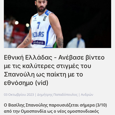
Εθνική Ελλάδας - Ανέβασε βίντεο
με τις καλύτερες στιγμές του
Σπανούλη ως παίκτη με το
εθνόσημο (vid)
03 Οκτωβρίου 2023
| Δημήτρης Παπαδόπουλος |
Ανδρών
O Βασίλης Σπανούλης παρουσιάζεται σήμερα (3/10)
από την Ομοσπονδία ως ο νέος ομοσπονδιακός