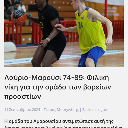
Λαύριο-Μαρούσι 74-89: Φιλική
νίκη για την ομάδα των βορείων
προαστίων
11 Σεπτεμβρίου 2024
| Πέτρος Μοσχονίδης |
Basket League
Η ομάδα του Αμαρουσίου αντιμετώπισε αυτή της
Λαυρεωτικής σε φιλικό αγώνα προετοιμασίας ενόψει