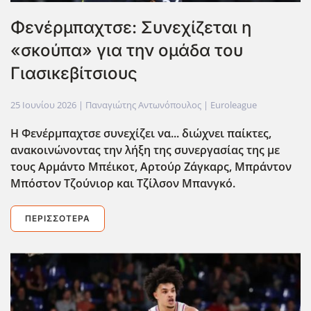
Φενέρμπαχτσε: Συνεχίζεται η
«σκούπα» για την ομάδα του
Γιασικεβίτσιους
25 Ιουνίου 2026
| Παναγιώτης Αντωνόπουλος |
Euroleague
Η Φενέρμπαχτσε συνεχίζει να... διώχνει παίκτες,
ανακοινώνοντας την λήξη της συνεργασίας της με
τους Αρμάντο Μπέικοτ, Αρτούρ Ζάγκαρς, Μπράντον
Μπόστον Τζούνιορ και Τζίλσον Μπανγκό.
ΠΕΡΙΣΣΌΤΕΡΑ