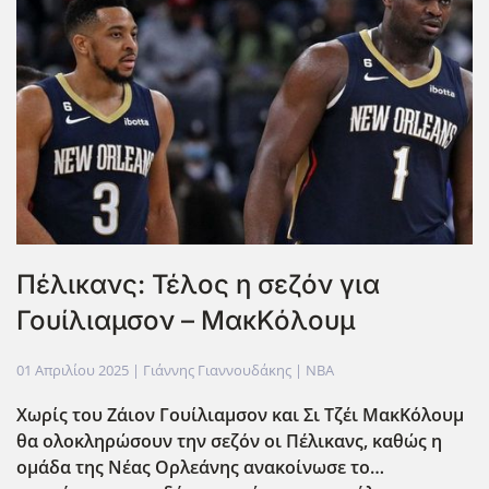
Πέλικανς: Τέλος η σεζόν για
Γουίλιαμσον – ΜακΚόλουμ
01 Απριλίου 2025
| Γιάννης Γιαννουδάκης |
NBA
Χωρίς του Ζάιον Γουίλιαμσον και Σι Τζέι ΜακΚόλουμ
θα ολοκληρώσουν την σεζόν οι Πέλικανς, καθώς η
ομάδα της Νέας Ορλεάνης ανακοίνωσε το…