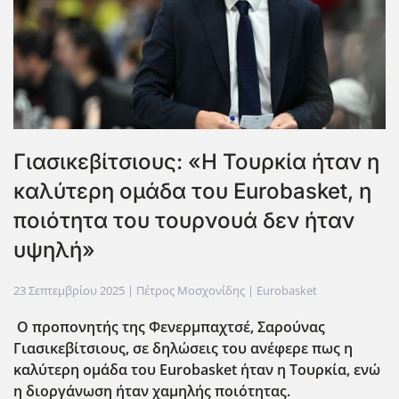
Γιασικεβίτσιους: «Η Τουρκία ήταν η
καλύτερη ομάδα του Eurobasket, η
ποιότητα του τουρνουά δεν ήταν
υψηλή»
23 Σεπτεμβρίου 2025
| Πέτρος Μοσχονίδης |
Eurobasket
Ο προπονητής της Φενερμπαχτσέ, Σαρούνας
Γιασικεβίτσιους, σε δηλώσεις του ανέφερε πως η
καλύτερη ομάδα του Eurobasket ΄ηταν η Τουρκία, ενώ
η διοργάνωση ήταν χαμηλής ποιότητας.