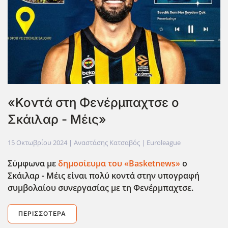
«Κοντά στη Φενέρμπαχτσε ο
Σκάιλαρ - Μέις»
15 Οκτωβρίου 2024
| Αναστάσης Κατσαβός |
Euroleague
Σύμφωνα με
δημοσίευμα του «Basketnews»
ο
Σκάιλαρ - Μέις είναι πολύ κοντά στην υπογραφή
συμβολαίου συνεργασίας με τη Φενέρμπαχτσε.
ΠΕΡΙΣΣΌΤΕΡΑ