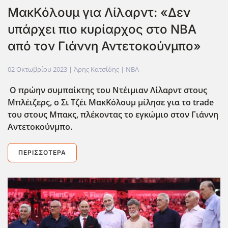
ΜακΚόλουμ για Λίλαρντ: «Δεν
υπάρχει πιο κυρίαρχος στο NBA
από τον Γιάννη Αντετοκούνμπο»
02 Οκτωβρίου 2023
| Άρης Κατσίδης |
NBA
Ο πρώην συμπαίκτης του Ντέιμιαν Λίλαρντ στους
Μπλέιζερς, ο Σι Τζέι ΜακΚόλουμ μίλησε για το trade
του στους Μπακς, πλέκοντας το εγκώμιο στον Γιάννη
Αντετοκούνμπο.
ΠΕΡΙΣΣΌΤΕΡΑ