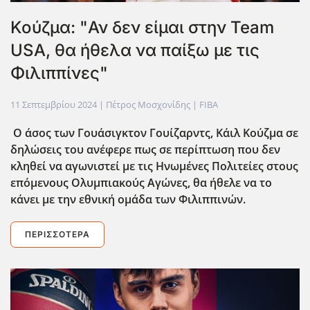
Κούζμα: "Αν δεν είμαι στην Team
USA, θα ήθελα να παίξω με τις
Φιλιππίνες"
11 Σεπτεμβρίου 2024
| Πέτρος Μοσχονίδης |
FIBA
Ο άσος των Γουάσιγκτον Γουίζαρντς, Κάιλ Κούζμα σε
δηλώσεις του ανέφερε πως σε περίπτωση που δεν
κληθεί να αγωνιστεί με τις Ηνωμένες Πολιτείες στους
επόμενους Ολυμπιακούς Αγώνες, θα ήθελε να το
κάνει με την εθνική ομάδα των Φιλιππινών.
ΠΕΡΙΣΣΌΤΕΡΑ