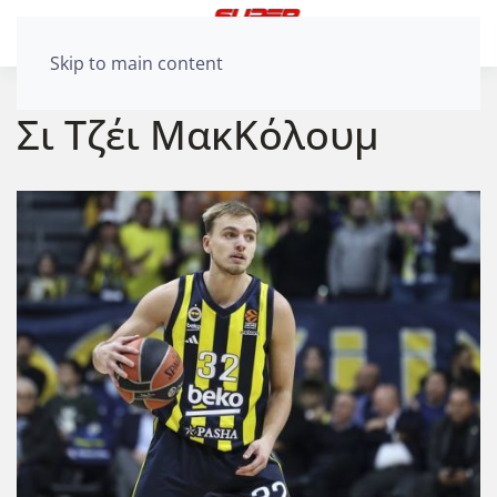
Skip to main content
Σι Τζέι ΜακΚόλουμ