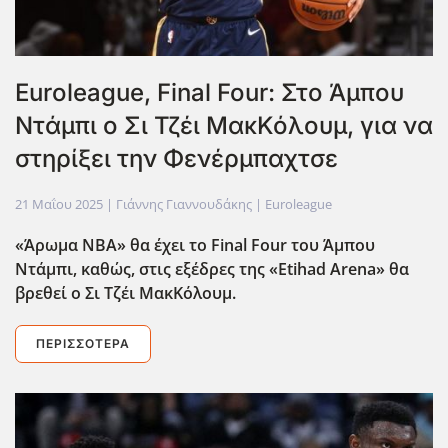
Euroleague, Final Four: Στο Άμπου
Ντάμπι ο Σι Τζέι ΜακΚόλουμ, για να
στηρίξει την Φενέρμπαχτσε
21 Μαΐου 2025
| Γιάννης Γιαννουδάκης |
Euroleague
«Άρωμα ΝΒΑ» θα έχει το Final
Four
του Άμπου
Ντάμπι, καθώς, στις εξέδρες της «Etihad
Arena
» θα
βρεθεί ο Σι Τζέι ΜακΚόλουμ.
ΠΕΡΙΣΣΌΤΕΡΑ