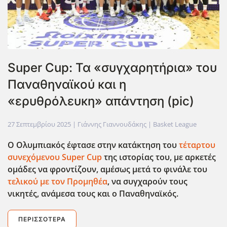
Super Cup: Τα «συγχαρητήρια» του
Παναθηναϊκού και η
«ερυθρόλευκη» απάντηση (pic)
27 Σεπτεμβρίου 2025
| Γιάννης Γιαννουδάκης |
Basket League
Ο Ολυμπιακός έφτασε στην κατάκτηση του
τέταρτου
συνεχόμενου Super
Cup
της ιστορίας του, με αρκετές
ομάδες να φροντίζουν, αμέσως μετά το φινάλε του
τελικού με τον Προμηθέα
, να συγχαρούν τους
νικητές, ανάμεσα τους και ο Παναθηναϊκός.
ΠΕΡΙΣΣΌΤΕΡΑ