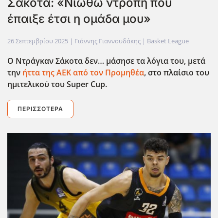
Σάκοτα: «Νιώθω ντροπή που
έπαιξε έτσι η ομάδα μου»
26 Σεπτεμβρίου 2025
| Γιάννης Γιαννουδάκης |
Basket League
Ο Ντράγκαν Σάκοτα δεν… μάσησε τα λόγια του, μετά
την
ήττα της ΑΕΚ από τον Προμηθέα
, στο πλαίσιο του
ημιτελικού του Super
Cup
.
ΠΕΡΙΣΣΌΤΕΡΑ