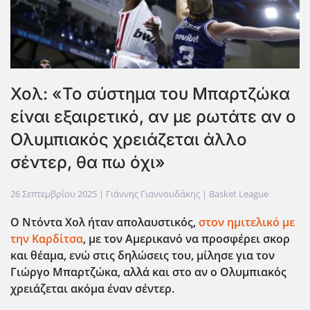
Χολ: «Το σύστημα του Μπαρτζώκα
είναι εξαιρετικό, αν με ρωτάτε αν ο
Ολυμπιακός χρειάζεται άλλο
σέντερ, θα πω όχι»
26 Σεπτεμβρίου 2025
| Γιάννης Γιαννουδάκης |
Basket League
Ο Ντόντα Χολ ήταν απολαυστικός,
στον ημιτελικό με
την Καρδίτσα
, με τον Αμερικανό να προσφέρει σκορ
και θέαμα, ενώ στις δηλώσεις του, μίλησε για τον
Γιώργο Μπαρτζώκα, αλλά και στο αν ο Ολυμπιακός
χρειάζεται ακόμα έναν σέντερ.