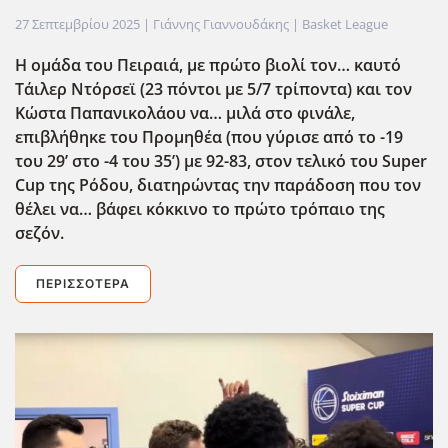
27 Σεπτεμβρίου 2025
| Γιάννης Γιαννουδάκης |
Basket League
Η ομάδα του Πειραιά, με πρώτο βιολί τον… καυτό
Τάιλερ Ντόρσεϊ (23 πόντοι με 5/7 τρίποντα) και τον
Κώστα Παπανικολάου να… μιλά στο φινάλε,
επιβλήθηκε του Προμηθέα (που γύρισε από το -19
του 29’ στο -4 του 35’) με 92-83, στον τελικό του Super
Cup
της Ρόδου, διατηρώντας την παράδοση που τον
θέλει να… βάφει κόκκινο το πρώτο τρόπαιο της
σεζόν.
ΠΕΡΙΣΣΌΤΕΡΑ