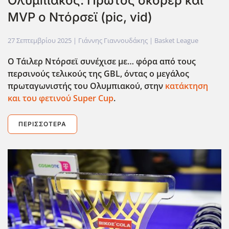
Ολυμπιακός: Πρώτος σκόρερ και
MVP ο Ντόρσεϊ (pic, vid)
27 Σεπτεμβρίου 2025
| Γιάννης Γιαννουδάκης |
Basket League
Ο Τάιλερ Ντόρσεϊ συνέχισε με… φόρα από τους
περσινούς τελικούς της GBL
, όντας ο μεγάλος
πρωταγωνιστής του Ολυμπιακού, στην
κατάκτηση
και του φετινού Super
Cup
.
ΠΕΡΙΣΣΌΤΕΡΑ