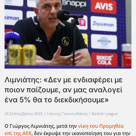
Λιμνιάτης: «Δεν με ενδιαφέρει με
ποιον παίζουμε, αν μας αναλογεί
ένα 5% θα το διεκδικήσουμε»
26 Σεπτεμβρίου 2025
| Γιάννης Γιαννουδάκης |
Basket League
Ο Γιώργος Λιμνιάτης, μετά την
νίκη του Προμηθέα
επί της ΑΕΚ
, δεν έκρυψε την ικανοποίηση του για την