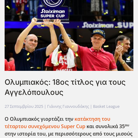
Ολυμπιακός: 18ος τίτλος για τους
Αγγελόπουλους
27 Σεπτεμβρίου 2025
| Γιάννης Γιαννουδάκης |
Basket League
Ο Ολυμπιακός γιορτάζει την
κατάκτηση του
ου
τέταρτου συνεχόμενου Super
Cup
και συνολικά 35
στην ιστορία του, με περισσότερους από τους μισούς