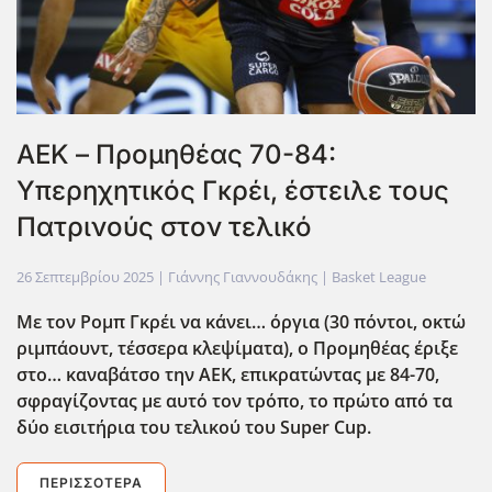
ΑΕΚ – Προμηθέας 70-84:
Υπερηχητικός Γκρέι, έστειλε τους
Πατρινούς στον τελικό
26 Σεπτεμβρίου 2025
| Γιάννης Γιαννουδάκης |
Basket League
Με τον Ρομπ Γκρέι να κάνει… όργια (30 πόντοι, οκτώ
ριμπάουντ, τέσσερα κλεψίματα), ο Προμηθέας έριξε
στο… καναβάτσο την ΑΕΚ, επικρατώντας με 84-70,
σφραγίζοντας με αυτό τον τρόπο, το πρώτο από τα
δύο εισιτήρια του τελικού του Super
Cup
.
ΠΕΡΙΣΣΌΤΕΡΑ