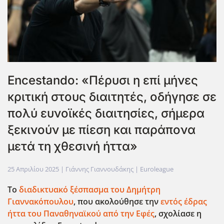
Encestando: «Πέρυσι η επί μήνες
κριτική στους διαιτητές, οδήγησε σε
πολύ ευνοϊκές διαιτησίες, σήμερα
ξεκινούν με πίεση και παράπονα
μετά τη χθεσινή ήττα»
25 Απριλίου 2025
| Γιάννης Γιαννουδάκης |
Euroleague
Το
διαδικτυακό ξέσπασμα του Δημήτρη
Γιαννακόπουλου
, που ακολούθησε την
εντός έδρας
ήττα του Παναθηναϊκού από την Εφές
, σχολίασε η