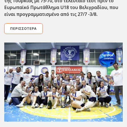
της Τουρκίας με 75-70, στο τελευταίο τεστ πριν το
Ευρωπαϊκό Πρωτάθλημα U
18 του Βελιγραδίου, που
είναι προγραμματισμένο από τις 27/7 -3/8.
ΠΕΡΙΣΣΌΤΕΡΑ