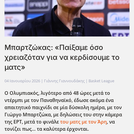
Μπαρτζώκας: «Παίξαμε όσο
χρειαζόταν για να κερδίσουμε το
ματς»
04 Ιανουαρίου 2026
| Γιάννης Γιαννουδάκης |
Basket League
Ο Ολυμπιακός, λιγότερο από 48 ώρες μετά το
ντέρμπι με τον Παναθηναϊκό, έδωσε ακόμα ένα
απαιτητικό παιχνίδι σε μία δύσκολη ημέρα, με τον
Γιώργο Μπαρτζώκα, με δηλώσεις του στην κάμερα
της ΕΡΤ, μετά το φινάλε
του ματς με τον Άρη
, να
τονίζει πως… τα καλύτερα έρχονται.