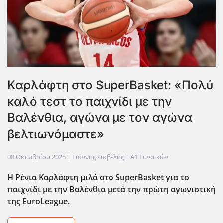
Καρλάφτη στο SuperBasket: «Πολύ
καλό τεστ το παιχνίδι με την
Βαλένθια, αγώνα με τον αγώνα
βελτιωνόμαστε»
08 Οκτωβρίου 2025
| Γιάννης Σιαβελής |
Α1 Γυναικών
Η Ρένια Καρλάφτη μιλά στο SuperBasket για το
παιχνίδι με την Βαλένθια μετά την πρώτη αγωνιστική
της EuroLeague.