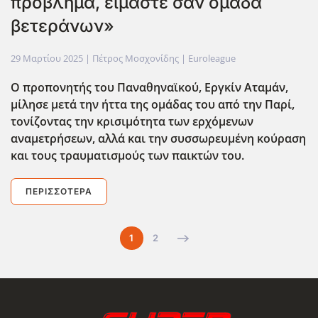
πρόβλημα, είμαστε σαν ομάδα
βετεράνων»
29 Μαρτίου 2025
| Πέτρος Μοσχονίδης |
Euroleague
Ο προπονητής του Παναθηναϊκού, Εργκίν Αταμάν,
μίλησε μετά την ήττα της ομάδας του από την Παρί,
τονίζοντας την κρισιμότητα των ερχόμενων
αναμετρήσεων, αλλά και την συσσωρευμένη κούραση
και τους τραυματισμούς των παικτών του.
ΠΕΡΙΣΣΌΤΕΡΑ
1
2