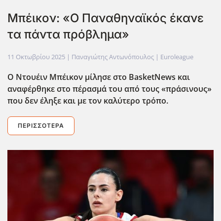
Μπέικον: «Ο Παναθηναϊκός έκανε
τα πάντα πρόβλημα»
11 Οκτωβρίου 2025
| Παναγιώτης Αντωνόπουλος |
Euroleague
Ο Ντουέιν Μπέικον μίλησε στο BasketNews και
αναφέρθηκε στο πέρασμά του από τους «πράσινους»
που δεν έληξε και με τον καλύτερο τρόπο.
ΠΕΡΙΣΣΌΤΕΡΑ