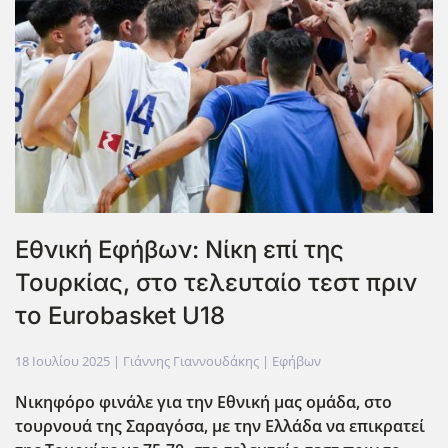
Εθνική Εφήβων: Νίκη επί της
Τουρκίας, στο τελευταίο τεστ πριν
το Eurobasket U18
18 Ιουλίου 2025
| Γιάννης Γιαννουδάκης |
Εφήβων
Νικηφόρο φινάλε για την Εθνική μας ομάδα, στο
τουρνουά της Σαραγόσα, με την Ελλάδα να επικρατεί