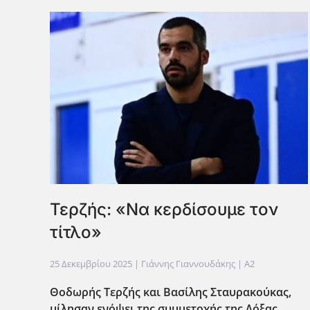
Τερζής: «Να κερδίσουμε τον
τίτλο»
25 Δεκεμβρίου 2025
| Γιάννης Γιαννουδάκης |
A2
Θοδωρής Τερζής και Βασίλης Σταυρακούκας,
μίλησαν ενόψει της συμμετοχής της Δόξας