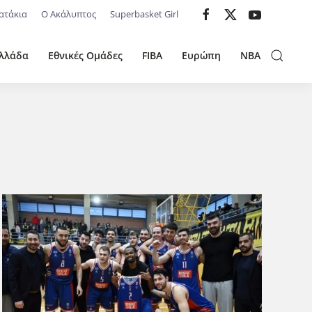
ατάκια
Ο Ακάλυπτος
Superbasket Girl
λλάδα
Εθνικές Ομάδες
FIBA
Ευρώπη
NBA