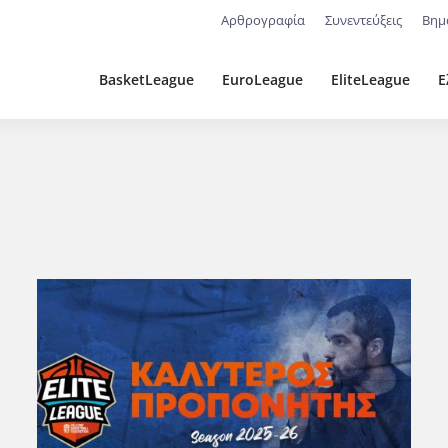
Αρθρογραφία
Συνεντεύξεις
Βημ
BasketLeague
EuroLeague
EliteLeague
Ε