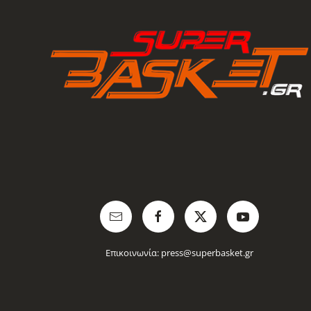
Επικοινωνία:
press@superbasket.gr