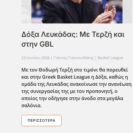
Δόξα Λευκάδας: Με Τερζή και
στην GBL
23 Ιουνίου 2026
| Γιάννης Γιαννουδάκης |
Basket League
Με τον Θοδωρή Τερζή στο τιμόνι θα πορευθεί
και στην Greek
Basket
League
η Δόξα, καθώς η
ομάδα της Λευκάδας ανακοίνωσε την ανανέωση
της συνεργασίας της με τον προπονητή, ο
οποίος την οδήγησε στην άνοδο στα μεγάλα
σαλόνια.
ΠΕΡΙΣΣΌΤΕΡΑ