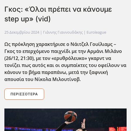
Γκος: «Όλοι πρέπει να κάνουμε
step up» (vid)
25 Δεκεμβρίου 2024
| Γιάννης Γιαννουδάκης |
Euroleague
Ως πρόκληση χαρακτήρισε ο Νάιτζελ Γουίλιαμς –
Γκος το επερχόμενο παιχνίδι με την Αρμάνι Μιλάνο
(26/12, 21:30), με τον «ερυθρόλευκο» γκαρντ να
τονίζει πως αυτός και οι συμπαίκτες του οφείλουν να
κάνουν το βήμα παραπάνω, μετά την ξαφνική
απουσία του Νίκολα Μιλουτίνοβ.
ΠΕΡΙΣΣΌΤΕΡΑ