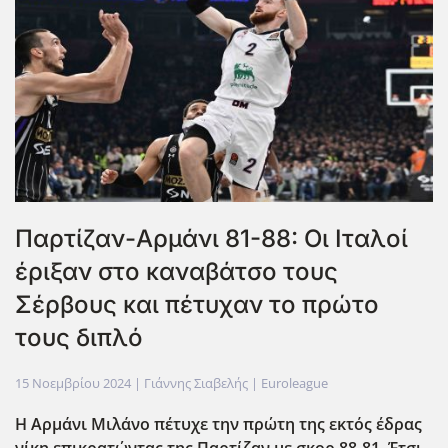
Παρτίζαν-Αρμάνι 81-88: Οι Ιταλοί
έριξαν στο καναβάτσο τους
Σέρβους και πέτυχαν το πρώτο
τους διπλό
15 Νοεμβρίου 2024
| Γιάννης Σιαβελής |
Euroleague
Η Αρμάνι Μιλάνο πέτυχε την πρώτη της εκτός έδρας
νίκη επικρατώντας της Παρτίζαν με σκορ 88-81. Έτσι