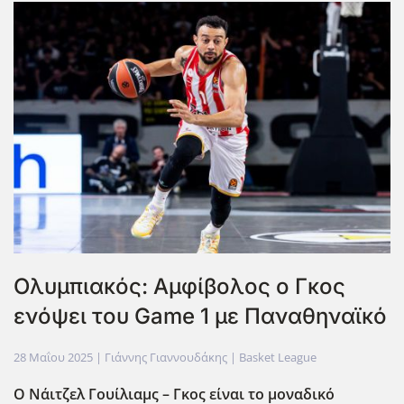
Ολυμπιακός: Αμφίβολος ο Γκος
ενόψει του Game 1 με Παναθηναϊκό
28 Μαΐου 2025
| Γιάννης Γιαννουδάκης |
Basket League
Ο Νάιτζελ Γουίλιαμς – Γκος είναι το μοναδικό