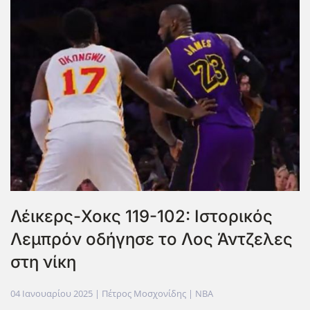
Λέικερς-Χοκς 119-102: Ιστορικός
Λεμπρόν οδήγησε το Λος Άντζελες
στη νίκη
04 Ιανουαρίου 2025
| Πέτρος Μοσχονίδης |
NBA