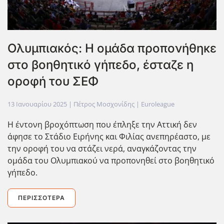
Ολυμπιακός: Η ομάδα προπονήθηκε
στο βοηθητικό γήπεδο, έσταζε η
οροφή του ΣΕΦ
13 Ιανουαρίου 2025
| Πέτρος Μοσχονίδης |
Euroleague
Η έντονη βροχόπτωση που ΄επληξε την Αττική δεν
άφησε το Στάδιο Ειρήνης και Φιλίας ανεπηρέαστο, με
την οροφή του να στάζει νερά, αναγκάζοντας την
ομάδα του Ολυμπιακού να προπονηθεί στο βοηθητικό
γήπεδο.
ΠΕΡΙΣΣΌΤΕΡΑ