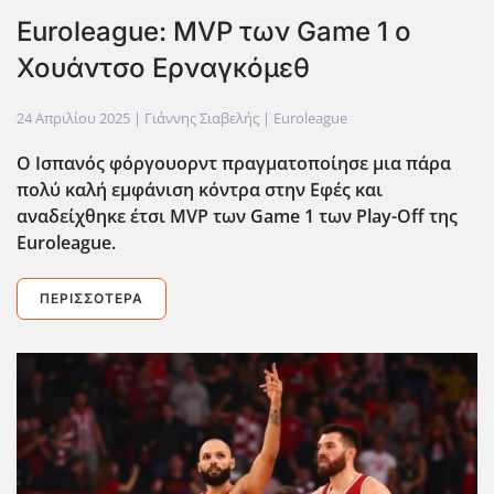
Euroleague: MVP των Game 1 ο
Χουάντσο Ερναγκόμεθ
24 Απριλίου 2025
| Γιάννης Σιαβελής |
Euroleague
Ο Ισπανός φόργουορντ πραγματοποίησε μια πάρα
πολύ καλή εμφάνιση κόντρα στην Εφές και
αναδείχθηκε έτσι MVP των Game 1 των Play-Off της
Euroleague.
ΠΕΡΙΣΣΌΤΕΡΑ