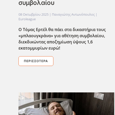
συμβολαίου
08 Οκτωβρίου 2025
| Παναγιώτης Αντωνόπουλος |
Euroleague
Ο Τόμας Ερτέλ θα πάει στα δικαστήρια τους
«μπλαουγκράνα» για αθέτηση συμβολαίου,
διεκδικώντας αποζημίωση ύψους 1,6
εκατομμυρίων ευρώ!
ΠΕΡΙΣΣΌΤΕΡΑ