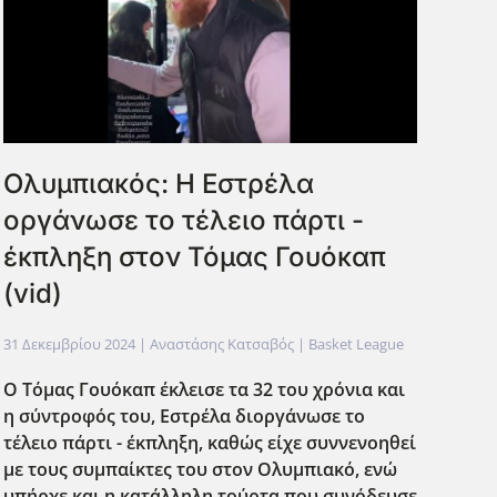
Ολυμπιακός: Η Εστρέλα
οργάνωσε το τέλειο πάρτι -
έκπληξη στον Τόμας Γουόκαπ
(vid)
31 Δεκεμβρίου 2024
| Αναστάσης Κατσαβός |
Basket League
Ο Τόμας Γουόκαπ έκλεισε τα 32 του χρόνια και
η σύντροφός του, Εστρέλα διοργάνωσε το
τέλειο πάρτι - έκπληξη, καθώς είχε συννενοηθεί
με τους συμπαίκτες του στον Ολυμπιακό, ενώ
υπήρχε και η κατάλληλη τούρτα που συνόδευσε