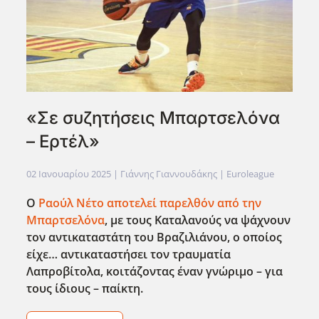
«Σε συζητήσεις Μπαρτσελόνα
– Ερτέλ»
02 Ιανουαρίου 2025
| Γιάννης Γιαννουδάκης |
Euroleague
Ο
Ραούλ Νέτο αποτελεί παρελθόν από την
Μπαρτσελόνα
, με τους Καταλανούς να ψάχνουν
τον αντικαταστάτη του Βραζιλιάνου, ο οποίος
είχε… αντικαταστήσει τον τραυματία
Λαπροβίτολα, κοιτάζοντας έναν γνώριμο – για
τους ίδιους – παίκτη.