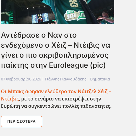
Αντέδρασε ο Ναν στο
ενδεχόμενο ο Χέιζ – Ντέιβις να
γίνει ο πιο ακριβοπληρωμένος
παίκτης στην Euroleague (pic)
07 Φεβρουαρίου 2026
| Γιάννης Γιαννουδάκης |
Βηματάκια
Οι Μπακς άφησαν ελεύθερο τον Νάιτζελ Χέιζ –
Ντέιβις
, με το σενάριο να επιστρέψει στην
Ευρώπη να συγκεντρώνει πολλές πιθανότητες.
ΠΕΡΙΣΣΌΤΕΡΑ