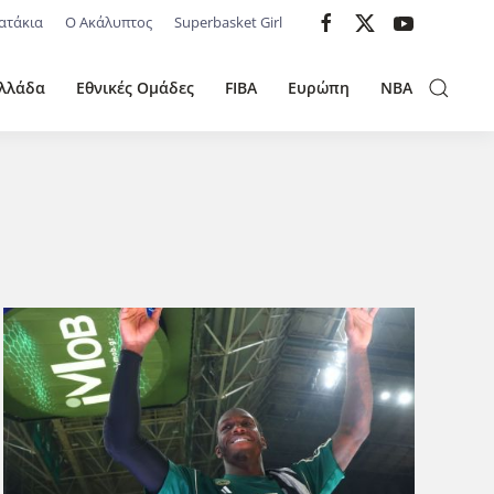
ατάκια
Ο Ακάλυπτος
Superbasket Girl
λλάδα
Εθνικές Ομάδες
FIBA
Ευρώπη
NBA