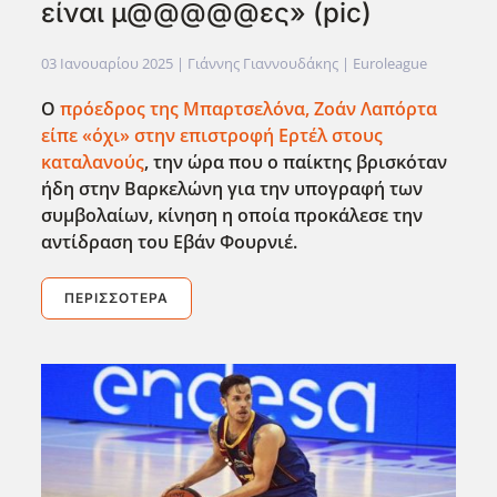
είναι μ@@@@@ες» (pic)
03 Ιανουαρίου 2025
| Γιάννης Γιαννουδάκης |
Euroleague
Ο
πρόεδρος της Μπαρτσελόνα, Ζοάν Λαπόρτα
είπε «όχι» στην επιστροφή Ερτέλ στους
καταλανούς
, την ώρα που ο παίκτης βρισκόταν
ήδη στην Βαρκελώνη για την υπογραφή των
συμβολαίων, κίνηση η οποία προκάλεσε την
αντίδραση του Εβάν Φουρνιέ.
ΠΕΡΙΣΣΌΤΕΡΑ