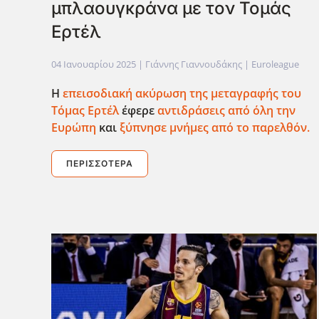
μπλαουγκράνα με τον Τομάς
Ερτέλ
04 Ιανουαρίου 2025
| Γιάννης Γιαννουδάκης |
Euroleague
Η
επεισοδιακή ακύρωση της μεταγραφής του
Τόμας Ερτέλ
έφερε
αντιδράσεις από όλη την
Ευρώπη
και
ξύπνησε μνήμες από το παρελθόν.
ΠΕΡΙΣΣΌΤΕΡΑ