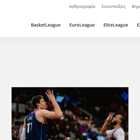
Αρθρογραφία
Συνεντεύξεις
Βημ
BasketLeague
EuroLeague
EliteLeague
Ε