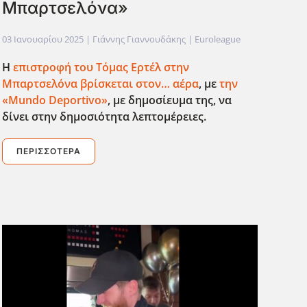
Μπαρτσελόνα»
03 Ιανουαρίου 2025
| Γιάννης Γιαννουδάκης |
Euroleague
Η
επιστροφή του Τόμας Ερτέλ στην
Μπαρτσελόνα βρίσκεται στον… αέρα
, με
την
«Mundo
Deportivo
»
, με δημοσίευμα της, να
δίνει στην δημοσιότητα λεπτομέρειες.
ΠΕΡΙΣΣΌΤΕΡΑ