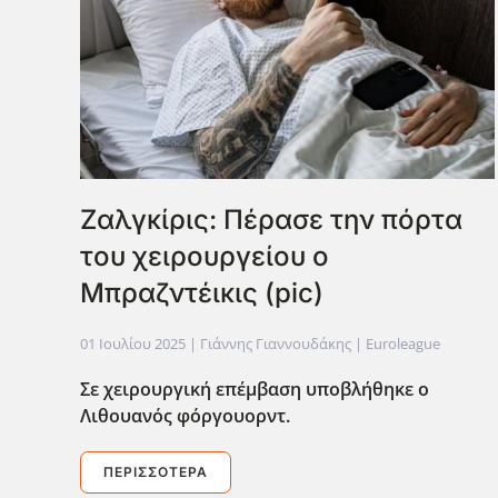
Ζαλγκίρις: Πέρασε την πόρτα
του χειρουργείου ο
Μπραζντέικις (pic)
01 Ιουλίου 2025
| Γιάννης Γιαννουδάκης |
Euroleague
Σε χειρουργική επέμβαση υποβλήθηκε ο
Λιθουανός φόργουορντ.
ΠΕΡΙΣΣΌΤΕΡΑ