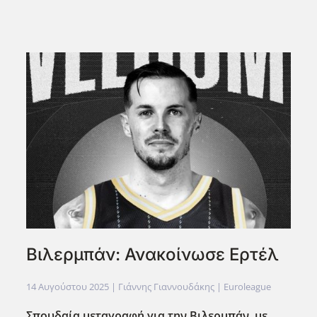
Βιλερμπάν: Ανακοίνωσε Ερτέλ
14 Αυγούστου 2025
| Γιάννης Γιαννουδάκης |
Euroleague
Σπουδαία μεταγραφή για την Βιλερμπάν, με