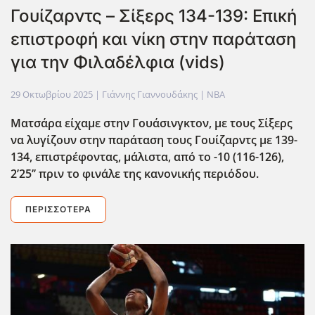
Γουίζαρντς – Σίξερς 134-139: Επική
επιστροφή και νίκη στην παράταση
για την Φιλαδέλφια (vids)
29 Οκτωβρίου 2025
| Γιάννης Γιαννουδάκης |
NBA
Ματσάρα είχαμε στην Γουάσινγκτον, με τους Σίξερς
να λυγίζουν στην παράταση τους Γουίζαρντς με 139-
134, επιστρέφοντας, μάλιστα, από το -10 (116-126),
2’25’’ πριν το φινάλε της κανονικής περιόδου.
ΠΕΡΙΣΣΌΤΕΡΑ