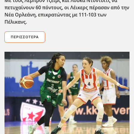
Με τους Λεμπρόν Τζέιμς και Λούκα Ντόντσιτς να
πετυχαίνουν 60 πόντους, οι Λέικερς πέρασαν από την
Νέα Ορλεάνη, επικρατώντας με 111-103 των
Πέλικανς.
ΠΕΡΙΣΣΌΤΕΡΑ