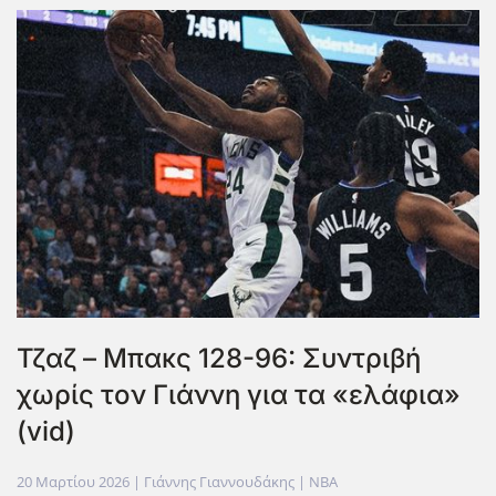
Τζαζ – Μπακς 128-96: Συντριβή
χωρίς τον Γιάννη για τα «ελάφια»
(vid)
20 Μαρτίου 2026
| Γιάννης Γιαννουδάκης |
NBA