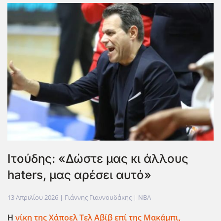
Ιτούδης: «Δώστε μας κι άλλους
haters, μας αρέσει αυτό»
13 Απριλίου 2026
| Γιάννης Γιαννουδάκης |
NBA
Η
νίκη της Χάποελ Τελ Αβίβ επί της Μακάμπι,