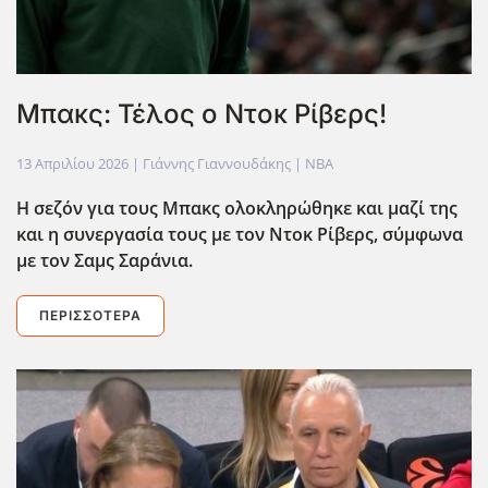
Μπακς: Τέλος ο Ντοκ Ρίβερς!
13 Απριλίου 2026
| Γιάννης Γιαννουδάκης |
NBA
Η σεζόν για τους Μπακς ολοκληρώθηκε και μαζί της
και η συνεργασία τους με τον Ντοκ Ρίβερς, σύμφωνα
με τον Σαμς Σαράνια.
ΠΕΡΙΣΣΌΤΕΡΑ