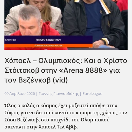
Χάποελ – Ολυμπιακός: Και ο Χρίστο
Στόιτσκοβ στην «Arena 8888» για
τον Βεζένκοβ (vid)
09 Απριλίου 2026
| Γιάννης Γιαννουδάκης |
Euroleague
Όλος ο καλός ο κόσμος έχει μαζευτεί απόψε στην
Σόφια, για να δει από κοντά το καμάρι της χώρας, τον
Σάσα Βεζένκοβ, στο παιχνίδι του Ολυμπιακού
απέναντι στην Χάποελ Τελ Αβίβ.