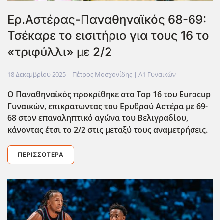
Ερ.Αστέρας-Παναθηναϊκός 68-69:
Τσέκαρε το εισιτήριο για τους 16 το
«τριφύλλι» με 2/2
18 Δεκεμβρίου 2025
| Πέτρος Μοσχονίδης |
Α1 Γυναικών
Ο Παναθηναϊκός προκρίθηκε στο Top 16 του Eurocup
Γυναικών, επικρατώντας του Ερυθρού Αστ΄ερα με 69-
68 στον επαναληπτικό αγώνα του Βελιγραδίου,
κάνοντας έτσι το 2/2 στις μεταξύ τους αναμετρήσεις.
ΠΕΡΙΣΣΌΤΕΡΑ