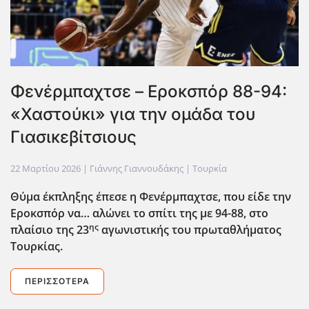
Φενέρμπαχτσε – Εροκσπόρ 88-94:
«Χαστούκι» για την ομάδα του
Γιασικεβίτσιους
22 Μαρτίου 2026
| Γιάννης Γιαννουδάκης |
Τουρκία
Θύμα έκπληξης έπεσε η Φενέρμπαχτσε, που είδε την
Εροκσπόρ να… αλώνει το σπίτι της με 94-88, στο
ης
πλαίσιο της 23
αγωνιστικής του πρωταθλήματος
Τουρκίας.
ΠΕΡΙΣΣΌΤΕΡΑ