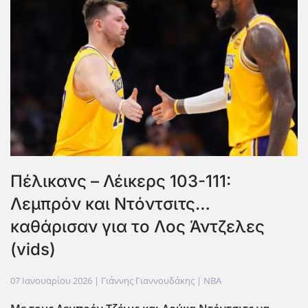
Πέλικανς – Λέικερς 103-111:
Λεμπρόν και Ντόντσιτς…
καθάρισαν για το Λος Άντζελες
(vids)
07 Ιανουαρίου 2026
| Γιάννης Γιαννουδάκης |
NBA