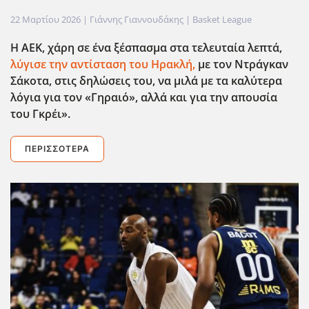
22 Μαρτίου 2026
| Γιάννης Γιαννουδάκης |
Basket League
Η ΑΕΚ, χάρη σε ένα ξέσπασμα στα τελευταία λεπτά,
λύγισε την αντίσταση του Ηρακλή,
με τον Ντράγκαν
Σάκοτα, στις δηλώσεις του, να μιλά με τα καλύτερα
λόγια για τον «Γηραιό», αλλά και για την απουσία
του Γκρέι».
ΠΕΡΙΣΣΌΤΕΡΑ