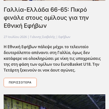
Γαλλία-Ελλάδα 66-65: Πικρό
φινάλε στους ομίλους για την
Εθνική Εφήβων
27 Ιουλίου 2026
| Γιάννης Σιαβελής |
Εφήβων
Η Εθνική Εφήβων πάλεψε μέχρι το τελευταίο
δευτερόλεπτο απέναντι στη Γαλλία, όμως δεν
κατάφερε να ολοκληρώσει με νίκη τις υποχρεώσεις
της στη φάση των ομίλων του EuroBasket U18. Την
Τετάρτη ξεκινούν οι νοκ άουτ αγώνες.
ΠΕΡΙΣΣΌΤΕΡΑ