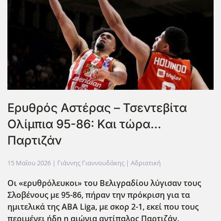
Ερυθρός Αστέρας – Τσεντεβίτα
Ολίμπια 95-86: Και τώρα…
Παρτιζάν
15 Μαΐου 2026
| Γιάννης Γιαννουδάκης |
Αδριατική
Οι «ερυθρόλευκοι» του Βελιγραδίου λύγισαν τους
Σλοβένους με 95-86, πήραν την πρόκριση για τα
ημιτελικά της ABA
Liga
, με σκορ 2-1, εκεί που τους
περιμένει ήδη η αιώνια αντίπαλος Παρτιζάν.