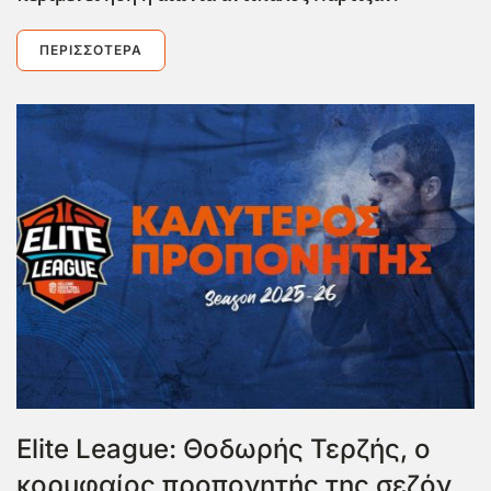
ΠΕΡΙΣΣΌΤΕΡΑ
Elite League: Θοδωρής Τερζής, ο
κορυφαίος προπονητής της σεζόν