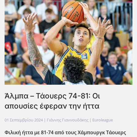
Άλμπα – Τάουερς 74-81: Οι
απουσίες έφεραν την ήττα
01 Σεπτεμβρίου 2024
| Γιάννης Γιαννουδάκης |
Euroleague
Φιλική ήττα με 81-74 από τους Χάμπουργκ Τάουερς