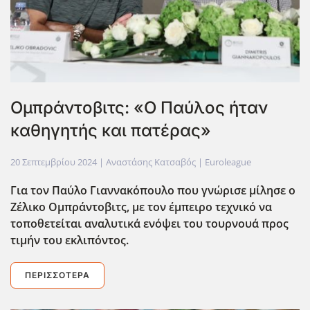
Oμπράντοβιτς: «Ο Παύλος ήταν
καθηγητής και πατέρας»
20 Σεπτεμβρίου 2024
| Αναστάσης Κατσαβός |
Euroleague
Για τον Παύλο Γιαννακόπουλο που γνώρισε μίλησε ο
Ζέλικο Ομπράντοβιτς, με τον έμπειρο τεχνικό να
τοποθετείται αναλυτικά ενόψει του τουρνουά προς
τιμήν του εκλιπόντος.
ΠΕΡΙΣΣΌΤΕΡΑ