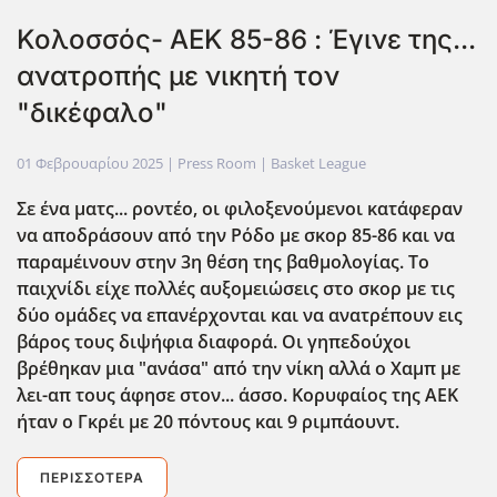
Κολοσσός- ΑΕΚ 85-86 : Έγινε της...
ανατροπής με νικητή τον
"δικέφαλο"
01 Φεβρουαρίου 2025
| Press Room |
Basket League
Σε ένα ματς... ροντέο, οι φιλοξενούμενοι κατάφεραν
να αποδράσουν από την Ρόδο με σκορ 85-86 και να
παραμέινουν στην 3η θέση της βαθμολογίας. Το
παιχνίδι είχε πολλές αυξομειώσεις στο σκορ με τις
δύο ομάδες να επανέρχονται και να ανατρέπουν εις
βάρος τους διψήφια διαφορά. Οι γηπεδούχοι
βρέθηκαν μια "ανάσα" από την νίκη αλλά ο Χαμπ με
λει-απ τους άφησε στον... άσσο. Κορυφαίος της ΑΕΚ
ήταν ο Γκρέι με 20 πόντους και 9 ριμπάουντ.
ΠΕΡΙΣΣΌΤΕΡΑ