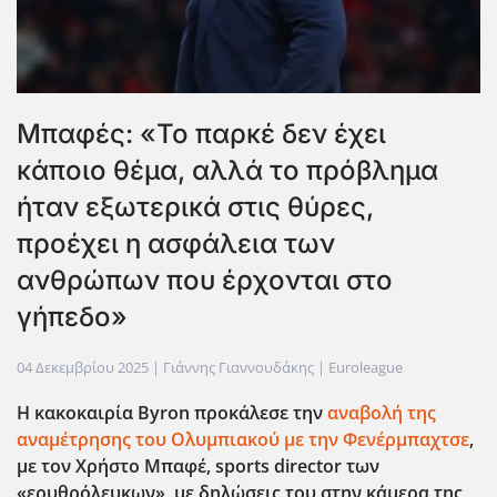
Μπαφές: «Το παρκέ δεν έχει
κάποιο θέμα, αλλά το πρόβλημα
ήταν εξωτερικά στις θύρες,
προέχει η ασφάλεια των
ανθρώπων που έρχονται στο
γήπεδο»
04 Δεκεμβρίου 2025
| Γιάννης Γιαννουδάκης |
Euroleague
Η κακοκαιρία Byron
προκάλεσε την
αναβολή της
αναμέτρησης του Ολυμπιακού με την Φενέρμπαχτσε
,
με τον Χρήστο Μπαφέ, sports
director
των
«ερυθρόλευκων», με δηλώσεις του στην κάμερα της