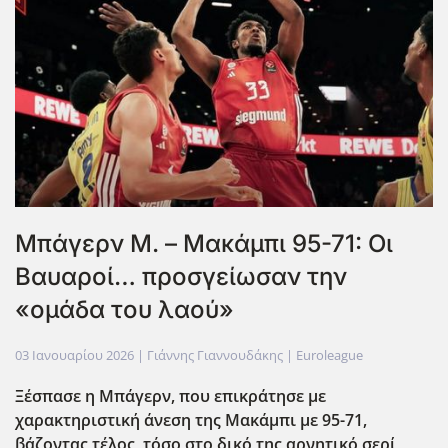
Μπάγερν Μ. – Μακάμπι 95-71: Οι
Βαυαροί… προσγείωσαν την
«ομάδα του λαού»
03 Ιανουαρίου 2026
| Γιάννης Γιαννουδάκης |
Euroleague
Ξέσπασε η Μπάγερν, που επικράτησε με
χαρακτηριστική άνεση της Μακάμπι με 95-71,
βάζοντας τέλος, τόσο στο δικό της αρνητικό σερί