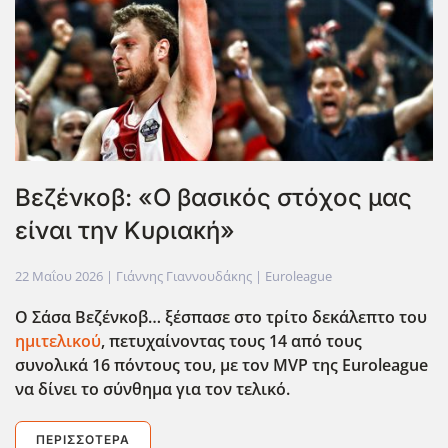
Βεζένκοβ: «Ο βασικός στόχος μας
είναι την Κυριακή»
22 Μαΐου 2026
| Γιάννης Γιαννουδάκης |
Euroleague
Ο Σάσα Βεζένκοβ… ξέσπασε στο τρίτο δεκάλεπτο του
ημιτελικού
, πετυχαίνοντας τους 14 από τους
συνολικά 16 πόντους του, με τον MVP
της Euroleague
να δίνει το σύνθημα για τον τελικό.
ΠΕΡΙΣΣΌΤΕΡΑ