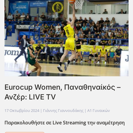
Eurocup Women, Παναθηναίκός –
Ανζέρ: LIVE TV
17 Οκτωβρίου 2024
| Γιάννης Γιαννουδάκης |
Α1 Γυναικών
Παρακολουθήστε σε Live
Streaming
την αναμέτρηση